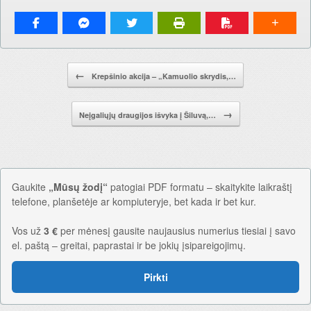
Pranešimo navigacija.
←
Krepšinio akcija – „Kamuolio skrydis,…
→
Neįgaliųjų draugijos išvyka į Šiluvą,…
Gaukite
„Mūsų žodį“
patogiai PDF formatu – skaitykite laikraštį
telefone, planšetėje ar kompiuteryje, bet kada ir bet kur.
Vos už
3 €
per mėnesį gausite naujausius numerius tiesiai į savo
el. paštą – greitai, paprastai ir be jokių įsipareigojimų.
Pirkti