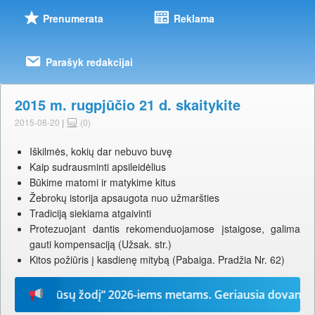
Prenumerata
Reklama
Parašyk redakcijai
2015 m. rugpjūčio 21 d. skaitykite
2015-08-20
|
(0)
Iškilmės, kokių dar nebuvo buvę
Kaip sudrausminti apsileidėlius
Būkime matomi ir matykime kitus
Žebrokų istorija apsaugota nuo užmaršties
Tradiciją siekiama atgaivinti
Protezuojant dantis rekomenduojamose įstaigose, galima
gauti kompensaciją (Užsak. str.)
Kitos požiūris į kasdienę mitybą (Pabaiga. Pradžia Nr. 62)
te „Mūsų žodį“ 2026-iems metams. Geriausia dovana – laik