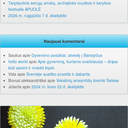
Tarptautinis senųjų amatų, archajinės muzikos ir karybos
festivalis APUOLĖ
2026 m. rugpjūčio 7 d. skaitykite
Naujausi komentarai
Saulius
apie
Gyvenimo posūkiai, atvedę į Barstyčius
hello world
apie
Apie gyvenimą, kuriame svarbiausia – drąsa
būti savimi ir mokėti klysti
Vida
apie
Šventėje susitiko praeitis ir dabartis
Buvusi aleksandriškė
apie
Vokalinių ansamblių šventė Šatėse
Jolanta
apie
2024 m. kovo 22 d. skaitykite