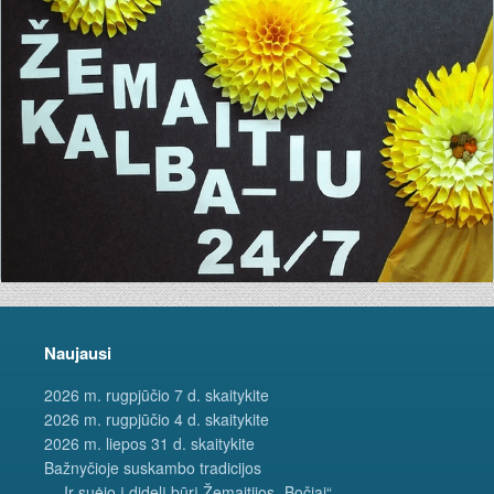
Naujausi
2026 m. rugpjūčio 7 d. skaitykite
2026 m. rugpjūčio 4 d. skaitykite
2026 m. liepos 31 d. skaitykite
Bažnyčioje suskambo tradicijos
… Ir suėjo į didelį būrį Žemaitijos „Bočiai“