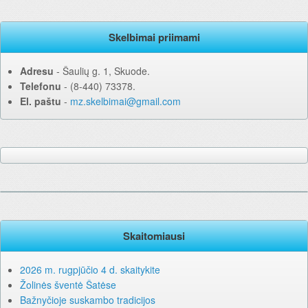
Skelbimai priimami
Adresu
‐ Šaulių g. 1, Skuode.
Telefonu
‐ (8-440) 73378.
El. paštu
‐
mz.skelbimai@gmail.com
Skaitomiausi
2026 m. rugpjūčio 4 d. skaitykite
Žolinės šventė Šatėse
Bažnyčioje suskambo tradicijos