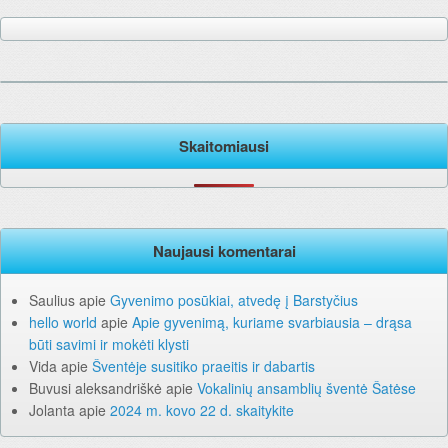
Skaitomiausi
Naujausi komentarai
Saulius
apie
Gyvenimo posūkiai, atvedę į Barstyčius
hello world
apie
Apie gyvenimą, kuriame svarbiausia – drąsa
būti savimi ir mokėti klysti
Vida
apie
Šventėje susitiko praeitis ir dabartis
Buvusi aleksandriškė
apie
Vokalinių ansamblių šventė Šatėse
Jolanta
apie
2024 m. kovo 22 d. skaitykite