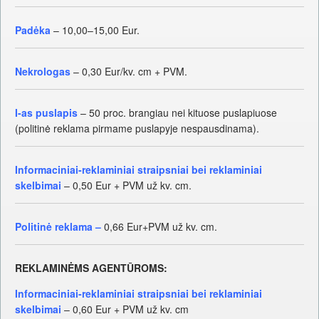
Padėka
– 10,00–15,00 Eur.
Nekrologas
– 0,30 Eur/kv. cm + PVM.
I-as puslapis
– 50 proc. brangiau nei kituose puslapiuose
(politinė reklama pirmame puslapyje nespausdinama).
Informaciniai-reklaminiai straipsniai bei r
eklaminiai
skelbimai
– 0,50 Eur + PVM už kv. cm.
Politinė reklama –
0,66 Eur+PVM už kv. cm.
REKLAMINĖMS AGENTŪROMS:
Informaciniai-reklaminiai straipsniai bei r
eklaminiai
skelbimai
– 0,60 Eur + PVM už kv. cm