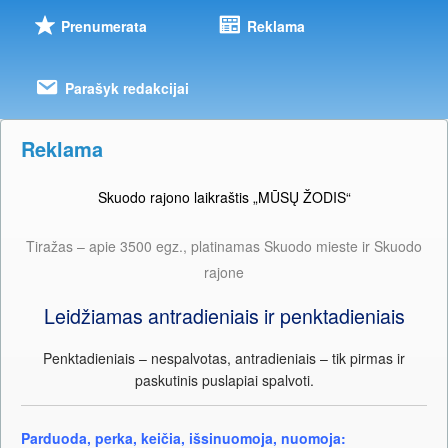
Prenumerata
Reklama
Parašyk redakcijai
Reklama
Skuodo rajono laikraštis „MŪSŲ ŽODIS“
Tiražas – apie 3500 egz., platinamas Skuodo mieste ir Skuodo
rajone
Leidžiamas antradieniais ir penktadieniais
Penktadieniais – nespalvotas, antradieniais – tik pirmas ir
paskutinis puslapiai spalvoti.
Parduoda, perka, keičia, išsinuomoja, nuomoja: