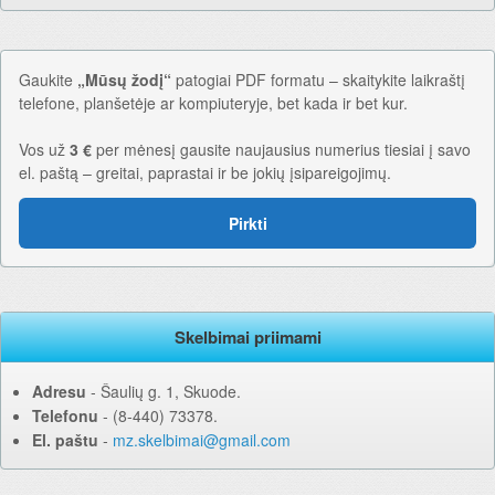
Gaukite
„Mūsų žodį“
patogiai PDF formatu – skaitykite laikraštį
telefone, planšetėje ar kompiuteryje, bet kada ir bet kur.
Vos už
3 €
per mėnesį gausite naujausius numerius tiesiai į savo
el. paštą – greitai, paprastai ir be jokių įsipareigojimų.
Pirkti
Skelbimai priimami
Adresu
‐ Šaulių g. 1, Skuode.
Telefonu
‐ (8-440) 73378.
El. paštu
‐
mz.skelbimai@gmail.com