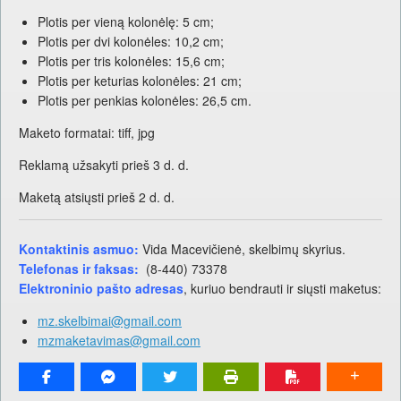
Plotis per vieną kolonėlę: 5 cm;
Plotis per dvi kolonėles: 10,2 cm;
Plotis per tris kolonėles: 15,6 cm;
Plotis per keturias kolonėles: 21 cm;
Plotis per penkias kolonėles: 26,5 cm.
Maketo formatai: tiff, jpg
Reklamą užsakyti prieš 3 d. d.
Maketą atsiųsti prieš 2 d. d.
Kontaktinis asmuo:
Vida Macevičienė, skelbimų skyrius.
Telefonas ir faksas:
(8-440) 73378
Elektroninio pašto adresas
, kuriuo bendrauti ir siųsti maketus:
mz.skelbimai@gmail.com
mzmaketavimas@gmail.com