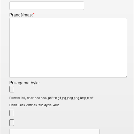
Pranešimas:
*
Prisegama byla:
Priimtini failų tipai: doc,docx,pdf,txt,gif,jpg,jpeg,png,bmp,tif,tiff.
Didžiausias leistinas failo dydis: 4mb.