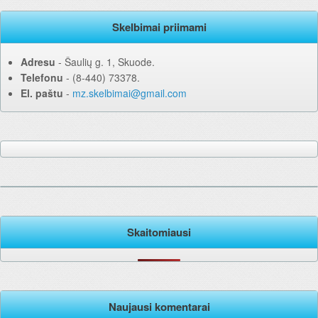
Skelbimai priimami
Adresu
‐ Šaulių g. 1, Skuode.
Telefonu
‐ (8-440) 73378.
El. paštu
‐
mz.skelbimai@gmail.com
Skaitomiausi
Naujausi komentarai