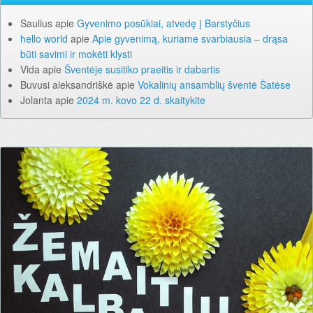
Saulius
apie
Gyvenimo posūkiai, atvedę į Barstyčius
hello world
apie
Apie gyvenimą, kuriame svarbiausia – drąsa
būti savimi ir mokėti klysti
Vida
apie
Šventėje susitiko praeitis ir dabartis
Buvusi aleksandriškė
apie
Vokalinių ansamblių šventė Šatėse
Jolanta
apie
2024 m. kovo 22 d. skaitykite