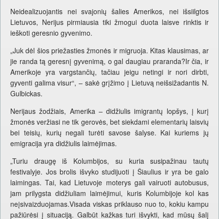
Neidealizuojantis nei svajonių šalies Amerikos, nei išsiilgtos
Lietuvos, Nerijus pirmiausia tiki žmogui duota laisve rinktis ir
ieškoti geresnio gyvenimo.
„Juk dėl šios priežasties žmonės ir migruoja. Kitas klausimas, ar
jie randa tą geresnį gyvenimą, o gal daugiau praranda?Ir čia, ir
Amerikoje yra vargstančių, tačiau jeigu netingi ir nori dirbti,
gyventi galima visur“, – sakė grįžimo į Lietuvą neišsižadantis N.
Gulbickas.
Nerijaus žodžiais, Amerika – didžiulis imigrantų lopšys, į kurį
žmonės veržiasi ne tik gerovės, bet siekdami elementarių laisvių
bei teisių, kurių negali turėti savose šalyse. Kai kuriems jų
emigracija yra didžiulis laimėjimas.
„Turiu draugę iš Kolumbijos, su kuria susipažinau tautų
festivalyje. Jos brolis išvyko studijuoti į Šiaulius ir yra be galo
laimingas. Tai, kad Lietuvoje moterys gali vairuoti autobusus,
jam prilygsta didžiuliam laimėjimui, kuris Kolumbijoje kol kas
neįsivaizduojamas.Visada viskas priklauso nuo to, kokiu kampu
pažiūrėsi į situaciją. Galbūt kažkas turi išvykti, kad mūsų šalį