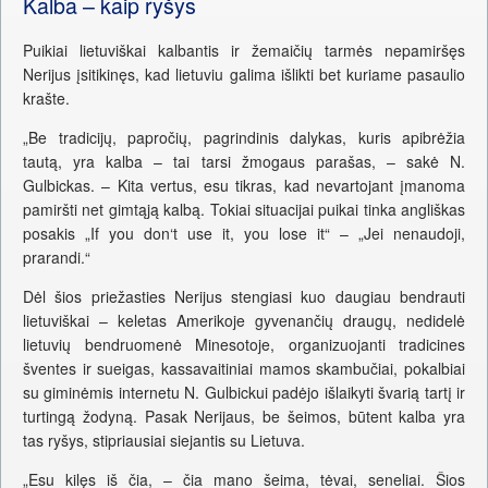
Kalba – kaip ryšys
Puikiai lietuviškai kalbantis ir žemaičių tarmės nepamiršęs
Nerijus įsitikinęs, kad lietuviu galima išlikti bet kuriame pasaulio
krašte.
„Be tradicijų, papročių, pagrindinis dalykas, kuris apibrėžia
tautą, yra kalba – tai tarsi žmogaus parašas, – sakė N.
Gulbickas. – Kita vertus, esu tikras, kad nevartojant įmanoma
pamiršti net gimtąją kalbą. Tokiai situacijai puikai tinka angliškas
posakis „If you don‘t use it, you lose it“ – „Jei nenaudoji,
prarandi.“
Dėl šios priežasties Nerijus stengiasi kuo daugiau bendrauti
lietuviškai – keletas Amerikoje gyvenančių draugų, nedidelė
lietuvių bendruomenė Minesotoje, organizuojanti tradicines
šventes ir sueigas, kassavaitiniai mamos skambučiai, pokalbiai
su giminėmis internetu N. Gulbickui padėjo išlaikyti švarią tartį ir
turtingą žodyną. Pasak Nerijaus, be šeimos, būtent kalba yra
tas ryšys, stipriausiai siejantis su Lietuva.
„Esu kilęs iš čia, – čia mano šeima, tėvai, seneliai. Šios