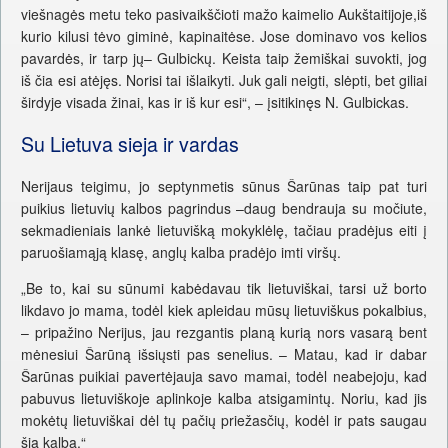
viešnagės metu teko pasivaikščioti mažo kaimelio Aukštaitijoje,iš
kurio kilusi tėvo giminė, kapinaitėse. Jose dominavo vos kelios
pavardės, ir tarp jų– Gulbickų. Keista taip žemiškai suvokti, jog
iš čia esi atėjęs. Norisi tai išlaikyti. Juk gali neigti, slėpti, bet giliai
širdyje visada žinai, kas ir iš kur esi“, – įsitikinęs N. Gulbickas.
Su Lietuva sieja ir vardas
Nerijaus teigimu, jo septynmetis sūnus Šarūnas taip pat turi
puikius lietuvių kalbos pagrindus –daug bendrauja su močiute,
sekmadieniais lankė lietuvišką mokyklėlę, tačiau pradėjus eiti į
paruošiamąją klasę, anglų kalba pradėjo imti viršų.
„Be to, kai su sūnumi kabėdavau tik lietuviškai, tarsi už borto
likdavo jo mama, todėl kiek apleidau mūsų lietuviškus pokalbius,
– pripažino Nerijus, jau rezgantis planą kurią nors vasarą bent
mėnesiui Šarūną išsiųsti pas senelius. – Matau, kad ir dabar
Šarūnas puikiai pavertėjauja savo mamai, todėl neabejoju, kad
pabuvus lietuviškoje aplinkoje kalba atsigamintų. Noriu, kad jis
mokėtų lietuviškai dėl tų pačių priežasčių, kodėl ir pats saugau
šią kalbą.“