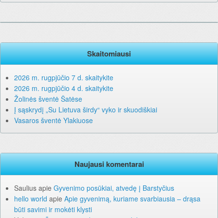
Skaitomiausi
2026 m. rugpjūčio 7 d. skaitykite
2026 m. rugpjūčio 4 d. skaitykite
Žolinės šventė Šatėse
Į sąskrydį „Su Lietuva širdy“ vyko ir skuodiškiai
Vasaros šventė Ylakiuose
Naujausi komentarai
Saulius
apie
Gyvenimo posūkiai, atvedę į Barstyčius
hello world
apie
Apie gyvenimą, kuriame svarbiausia – drąsa
būti savimi ir mokėti klysti