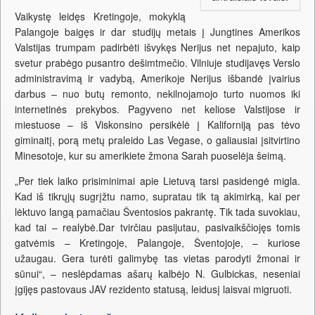
Vaikystę leidęs Kretingoje, mokyklą
Palangoje baigęs ir dar studijų metais į Jungtines Amerikos
Valstijas trumpam padirbėti išvykęs Nerijus net nepajuto, kaip
svetur prabėgo pusantro dešimtmečio. Vilniuje studijavęs Verslo
administravimą ir vadybą, Amerikoje Nerijus išbandė įvairius
darbus – nuo butų remonto, nekilnojamojo turto nuomos iki
internetinės prekybos. Pagyveno net keliose Valstijose ir
miestuose – iš Viskonsino persikėlė į Kaliforniją pas tėvo
giminaitį, porą metų praleido Las Vegase, o galiausiai įsitvirtino
Minesotoje, kur su amerikiete žmona Sarah puoselėja šeimą.
„Per tiek laiko prisiminimai apie Lietuvą tarsi pasidengė migla.
Kad iš tikrųjų sugrįžtu namo, supratau tik tą akimirką, kai per
lėktuvo langą pamačiau Šventosios pakrantę. Tik tada suvokiau,
kad tai – realybė.Dar tvirčiau pasijutau, pasivaikščiojęs tomis
gatvėmis – Kretingoje, Palangoje, Šventojoje, – kuriose
užaugau. Gera turėti galimybę tas vietas parodyti žmonai ir
sūnui“, – neslėpdamas ašarų kalbėjo N. Gulbickas, neseniai
įgijęs pastovaus JAV rezidento statusą, leidusį laisvai migruoti.