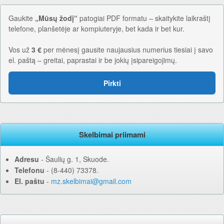
Gaukite
„Mūsų žodį“
patogiai PDF formatu – skaitykite laikraštį
telefone, planšetėje ar kompiuteryje, bet kada ir bet kur.
Vos už
3 €
per mėnesį gausite naujausius numerius tiesiai į savo
el. paštą – greitai, paprastai ir be jokių įsipareigojimų.
Pirkti
Skelbimai priimami
Adresu
‐ Šaulių g. 1, Skuode.
Telefonu
‐ (8-440) 73378.
El. paštu
‐
mz.skelbimai@gmail.com