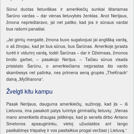
Sūnui duotas lietuviškas ir amerikiečių sunkiai ištariamas
Šarūno vardas – dar vienas lietuvybės ženklas. Anot Nerijaus,
žmona neprieštaravo, jai net patiko, kad jos ir sūnaus vardai
bus rašomi panašiai.
„Jei gimtų mergaitė, žmona buvo sugalvojusi jai anglišką vardą,
o aš žinojau, kad jei bus sūnus, bus Šarūnas. Amerikoje įprasta
turėti ir vidurinį vardą, todėl Šarūnas – dar ir Džeimsas, žmonos
brolio garbei, – pasakojo Nerijus. – Tačiau sūnus visada
prisistato Šarūnu, o amerikiečiams neįprastas šio vardo
skambesys net patinka, nes primena seną grupės „TheKnack“
dainą „MySharona“.
Žvelgti kitu kampu
Pasak Nerijaus, dauguma amerikiečių, sužinoję, kad jis – iš
Lietuvos, ima pasakoti patys turintys giminaičių lietuvių: „Vienas
mano amerikietis draugas įsitikinęs, kad jo senelis dirbo Antano
Smetonos apsaugininku, vietoj užuolaidos ant lango
pasikabinęs trispalvę ir vos pasitaikius progai veržiasi į Lietuvą.“