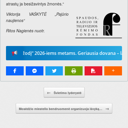
atrastų ja besižavintys žmonės.“
Viktorija VAŠKYTĖ „Pajūrio
naujienos“
Ritos Nagienės nuotr.
ūsų žodį“ 2026-iems metams. Geriausia dovana – laikrašti
Pranešimo navigacija.
←
Švietimo lyderystė
→
Mosėdžio miestelio bendruomenė organizuoja išvyką…