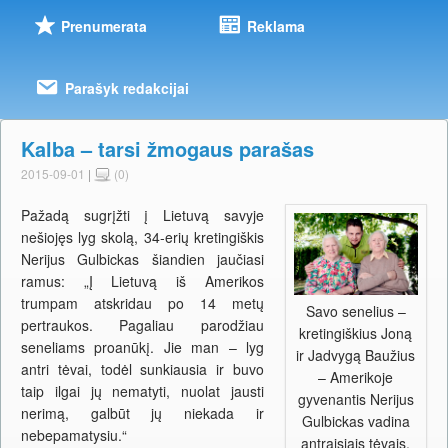
Prenumerata
Reklama
Parašyk redakcijai
Kalba – tarsi žmogaus parašas
2015-09-01
|
(0)
Pažadą sugrįžti į Lietuvą savyje
nešiojęs lyg skolą, 34-erių kretingiškis
Nerijus Gulbickas šiandien jaučiasi
ramus: „Į Lietuvą iš Amerikos
trumpam atskridau po 14 metų
Savo senelius –
pertraukos. Pagaliau parodžiau
kretingiškius Joną
seneliams proanūkį. Jie man – lyg
ir Jadvygą Baužius
antri tėvai, todėl sunkiausia ir buvo
– Amerikoje
taip ilgai jų nematyti, nuolat jausti
gyvenantis Nerijus
nerimą, galbūt jų niekada ir
Gulbickas vadina
nebepamatysiu.“
antraisiais tėvais.