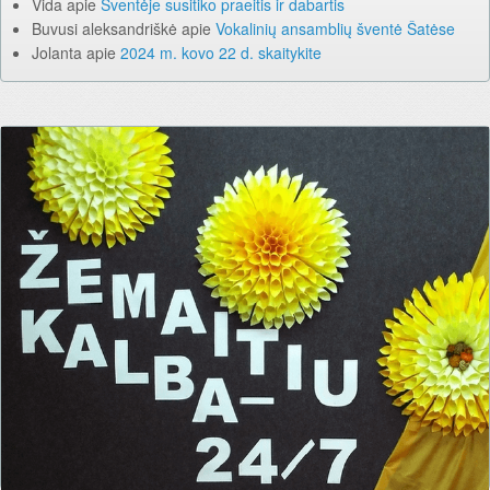
Vida
apie
Šventėje susitiko praeitis ir dabartis
Buvusi aleksandriškė
apie
Vokalinių ansamblių šventė Šatėse
Jolanta
apie
2024 m. kovo 22 d. skaitykite