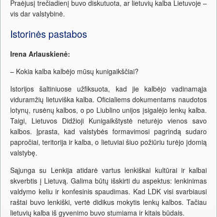
Praėjusį trečiadienį buvo diskutuota, ar lietuvių kalba Lietuvoje –
vis dar valstybinė.
Istorinės pastabos
Irena Arlauskienė:
– Kokia kalba kalbėjo mūsų kunigaikščiai?
Istorijos šaltiniuose užfiksuota, kad jie kalbėjo vadinamąja
viduramžių lietuviška kalba. Oficialiems dokumentams naudotos
lotynų, rusėnų kalbos, o po Liublino unijos įsigalėjo lenkų kalba.
Taigi, Lietuvos Didžioji Kunigaikštystė neturėjo vienos savo
kalbos. Įprasta, kad valstybės formavimosi pagrindą sudaro
papročiai, teritorija ir kalba, o lietuviai šiuo požiūriu turėjo įdomią
valstybę.
Sąjunga su Lenkija atidarė vartus lenkiškai kultūrai ir kalbai
skverbtis į Lietuvą. Galima būtų išskirti du aspektus: lenkinimas
valdymo keliu ir konfesinis spaudimas. Kad LDK visi svarbiausi
raštai buvo lenkiški, vertė didikus mokytis lenkų kalbos. Tačiau
lietuvių kalba iš gyvenimo buvo stumiama ir kitais būdais.