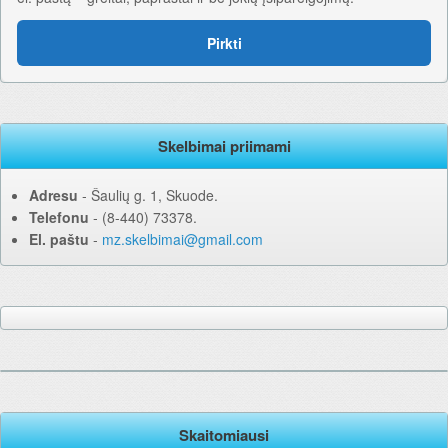
Pirkti
Skelbimai priimami
Adresu
‐ Šaulių g. 1, Skuode.
Telefonu
‐ (8-440) 73378.
El. paštu
‐
mz.skelbimai@gmail.com
Skaitomiausi