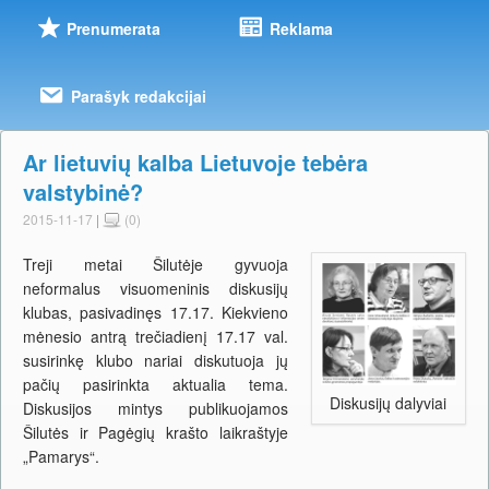
Prenumerata
Reklama
Parašyk redakcijai
Ar lietuvių kalba Lietuvoje tebėra
valstybinė?
2015-11-17
|
(0)
Treji metai Šilutėje gyvuoja
neformalus visuomeninis diskusijų
klubas, pasivadinęs 17.17. Kiekvieno
mėnesio antrą trečiadienį 17.17 val.
susirinkę klubo nariai diskutuoja jų
pačių pasirinkta aktualia tema.
Diskusijų dalyviai
Diskusijos mintys publikuojamos
Šilutės ir Pagėgių krašto laikraštyje
„Pamarys“.