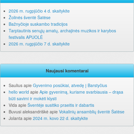
2026 m. rugpjūčio 4 d. skaitykite
Žolinės šventė Šatėse
Bažnyčioje suskambo tradicijos
Tarptautinis senųjų amatų, archajinės muzikos ir karybos
festivalis APUOLĖ
2026 m. rugpjūčio 7 d. skaitykite
Naujausi komentarai
Saulius
apie
Gyvenimo posūkiai, atvedę į Barstyčius
hello world
apie
Apie gyvenimą, kuriame svarbiausia – drąsa
būti savimi ir mokėti klysti
Vida
apie
Šventėje susitiko praeitis ir dabartis
Buvusi aleksandriškė
apie
Vokalinių ansamblių šventė Šatėse
Jolanta
apie
2024 m. kovo 22 d. skaitykite