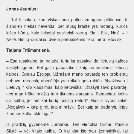
Jonas Jaunius:
– Tai ir sakau, kad viskas nuo paties žmogaus priklauso. Ir
šiandien niekas neverčia, bet mūsų krašte yra moterų, kurios
ieško būdų, kaip teisėtai pasikeisti vardą Ela į Ella, Nelė – į
Nellė. Bet jų vardai su dviem priebalsėmis tikrai nėra lietuviški.
Tatjana Frišmantienė:
– Esu rusakalbė, tai nelabai turiu ką pasakyti dėl lietuvių kalbos
valstybingumo. Bet galiu papasakoti, kaip aš mokiausi lietuvių
kalbos. Gimiau Estijoje. Užrašant mano pavardę ten problemų
nebuvo, nes estų abėcėlėje yra reikalingos raidės. Atvažiavau į
Lietuvą ir kilo klausimas: kaip lietuviškai užrašyti savo pavardę,
nes man trūko raidžių tam tikriems garsams. Pamaniau: kokia
čia kalba, jei net kai kurių raidžių neturi? Man ir vyras sakė:
„Negalvok – kaip girdi, taip ir rašyk.“ Bet kaip tai padaryti, jeigu
žmonės kalba skirtingai?
Iš pradžių gyvenome Jurbarke. Ten vienokia tarmė. Paskui
Šilutė – vėl kitaip kalba. O kai dar išgirdau žemaitiškai, tai