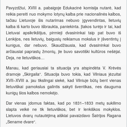
Pavyzdžiui, XVIII a. pabaigoje Edukacinė komisija nutarė, kad
reikia pereiti nuo mokymo lotynų kalba prie nacionalinės kalbos,
tačiau Lietuvoje šis nutarimas nebuvo įgyvendintas, lietuvių
kalba iš karto buvo išbraukta, paniekinta. Įtakos turėjo ir tai, kad
Lietuvai apsikrikštijus, pirmieji dvasininkai taip pat buvo iš
Lenkijos, nes lietuvių, baigusių reikiamus mokslus ir įšventintų į
kunigus, dar nebuvo. Skaudžiausia, kad dvasininkai buvo
arčiausiai paprastų žmonių, jie buvo savotiški kultūros nešėjai.
Deja, ne lietuviškos…
Manau, kad geriausiai ta situacija yra atspindėta V. Krėvės
dramoje „Skirgaila“. Situacija buvo tokia, kad Vilniaus jėzuitai
XVII–XVIII a. jau tikslingai siekė, kad Vilniuje būtų bent vienas
lietuviškai pamokslus galintis sakyti šventikas, nes dauguma
kunigų šios kalbos nemokėjo.
Dar vienas įdomus faktas, kad po 1831–1833 metų sukilimo
slapta veikė ne tik lietuviškos, bet ir lenkiškos mokyklos.
Lietuvos dvarų nutautėjimą aiškiai pavaizdavo Šatrijos Ragana
„Sename dvare“.