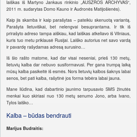
laiškas iš Martyno Jankaus rinkinio „AUSZROS ARCHYVAS“,
2011 m. sudarytas Domo Kauno ir Audronės Matijošienės).
Kaip jis skamba ir kaip parašytas – pateikiu skenuotą variantą.
Parašyta lietuviškai, bet nelengvai besuprantama. Ir tik iš
prirašyto adreso tampa aiškiau, kad laiškas atkeliavo iš Vilniaus,
kuris tuo metu priklausė Rusijai. Laiško autorius net savo vardą
ir pavardę rašydamas adresą surusino…
Iš šio rašto matome, kad dar visai neseniai, prieš 130 metų,
lietuvių kalba dar nebuvo susiformavusi. Per gana trumpą laiką
mūsų kalba pasikeitė iš esmės. Nors lietuvių kalbos šaknys labai
senos, bet pati kalba, rašytinė jos forma tebėra labai jauna.
Mane liūdina, kad dabartinio jaunimo tarpusavio SMS žinutės
menkai kuo skiriasi nuo 130 metų senumo Jono, arba Ivano,
Tylos laiško…
Kalba – būdas bendrauti
Marijus Budraitis: