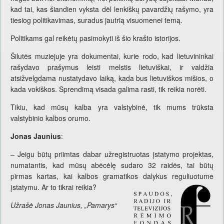
kad tai, kas šiandien vyksta dėl lenkiškų pavardžių rašymo, yra
tiesiog politikavimas, suradus jautrią visuomenei temą.
Politikams gal reikėtų pasimokyti iš šio krašto istorijos.
Šilutės muziejuje yra dokumentai, kurie rodo, kad lietuvininkai
rašydavo prašymus leisti melstis lietuviškai, ir valdžia
atsižvelgdama nustatydavo laiką, kada bus lietuviškos mišios, o
kada vokiškos. Sprendimą visada galima rasti, tik reikia norėti.
Tikiu, kad mūsų kalba yra valstybinė, tik mums trūksta
valstybinio kalbos orumo.
Jonas Jaunius
:
– Jeigu būtų priimtas dabar užregistruotas įstatymo projektas,
numatantis, kad mūsų abėcėlę sudaro 32 raidės, tai būtų
pirmas kartas, kai kalbos gramatikos dalykus reguliuotume
įstatymu. Ar to tikrai reikia?
Užrašė Jonas Jaunius, „Pamarys“