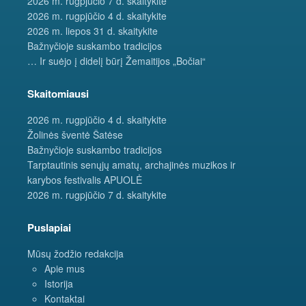
2026 m. rugpjūčio 7 d. skaitykite
2026 m. rugpjūčio 4 d. skaitykite
2026 m. liepos 31 d. skaitykite
Bažnyčioje suskambo tradicijos
… Ir suėjo į didelį būrį Žemaitijos „Bočiai“
Skaitomiausi
2026 m. rugpjūčio 4 d. skaitykite
Žolinės šventė Šatėse
Bažnyčioje suskambo tradicijos
Tarptautinis senųjų amatų, archajinės muzikos ir
karybos festivalis APUOLĖ
2026 m. rugpjūčio 7 d. skaitykite
Puslapiai
Mūsų žodžio redakcija
Apie mus
Istorija
Kontaktai