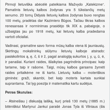
Pirmoji lietuviška abėcėlė pateikiama Mažvydo „Katekizme“.
Pamatinis lietuvių kalbos žodynas yra 5 tūkstančių metų
senumo. 20 tomų Didysis lietuvių kalbos žodynas buvo rengtas
100 metų, pradėtas dar Kazimiero Būgos. Tačiau tikras kalbos
renesansas ir norminimas prasidėjo tik XIX a. pabaigoje, o
užbaigtas jau po 1918 metų, kai lietuvių kalba pradedama
vartoti oficialiai.
Vadinasi, gramatine savo forma mūsų kalba viena iš jauniausių.
Skirtingų mokslininkų siūlymu lietuvių kalboje atsirado:
pasiskolintos ą, ę, č, š ir ž, pagal analogiją sukurtos į, y, ų, ū, ė,
ir panašiai. Kuriant raides, išlaikytas pagrindinis principas: kaip
tariame, taip ir rašome. Taigi, mūsų kalbos garsams žymėti
raides pritaikėme ne iš karto. Lietuvių kalba – moteriškos
giminės: graži, skambi, bet kaip moteris kartais sunkiai
suprantama. Tai lyg poezija ir matematika kartu sudėjus.
Petras Skutulas:
– Atsinešiau į diskusiją laišką, kurį prieš 130 metų (1885 m.)
bitėniškiui Martynui Jankui parašė Jonas Tyla iš Vilniaus (šis