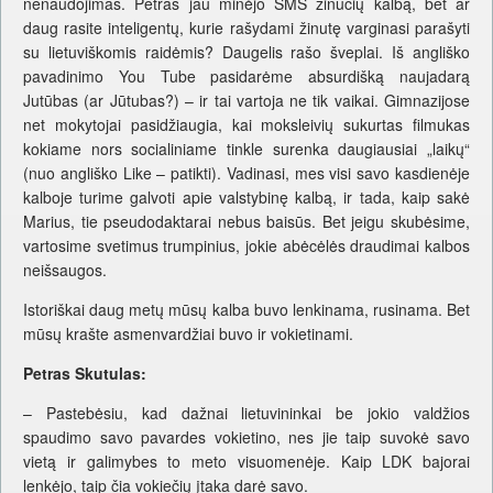
nenaudojimas. Petras jau minėjo SMS žinučių kalbą, bet ar
daug rasite inteligentų, kurie rašydami žinutę varginasi parašyti
su lietuviškomis raidėmis? Daugelis rašo šveplai. Iš angliško
pavadinimo You Tube pasidarėme absurdišką naujadarą
Jutūbas (ar Jūtubas?) – ir tai vartoja ne tik vaikai. Gimnazijose
net mokytojai pasidžiaugia, kai moksleivių sukurtas filmukas
kokiame nors socialiniame tinkle surenka daugiausiai „laikų“
(nuo angliško Like – patikti). Vadinasi, mes visi savo kasdienėje
kalboje turime galvoti apie valstybinę kalbą, ir tada, kaip sakė
Marius, tie pseudodaktarai nebus baisūs. Bet jeigu skubėsime,
vartosime svetimus trumpinius, jokie abėcėlės draudimai kalbos
neišsaugos.
Istoriškai daug metų mūsų kalba buvo lenkinama, rusinama. Bet
mūsų krašte asmenvardžiai buvo ir vokietinami.
Petras Skutulas:
– Pastebėsiu, kad dažnai lietuvininkai be jokio valdžios
spaudimo savo pavardes vokietino, nes jie taip suvokė savo
vietą ir galimybes to meto visuomenėje. Kaip LDK bajorai
lenkėjo, taip čia vokiečių įtaka darė savo.