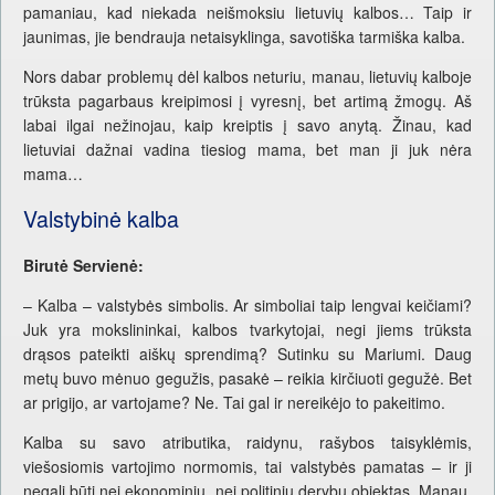
pamaniau, kad niekada neišmoksiu lietuvių kalbos… Taip ir
jaunimas, jie bendrauja netaisyklinga, savotiška tarmiška kalba.
Nors dabar problemų dėl kalbos neturiu, manau, lietuvių kalboje
trūksta pagarbaus kreipimosi į vyresnį, bet artimą žmogų. Aš
labai ilgai nežinojau, kaip kreiptis į savo anytą. Žinau, kad
lietuviai dažnai vadina tiesiog mama, bet man ji juk nėra
mama…
Valstybinė kalba
Birutė Servienė:
– Kalba – valstybės simbolis. Ar simboliai taip lengvai keičiami?
Juk yra mokslininkai, kalbos tvarkytojai, negi jiems trūksta
drąsos pateikti aiškų sprendimą? Sutinku su Mariumi. Daug
metų buvo mėnuo gegužis, pasakė – reikia kirčiuoti gegužė. Bet
ar prigijo, ar vartojame? Ne. Tai gal ir nereikėjo to pakeitimo.
Kalba su savo atributika, raidynu, rašybos taisyklėmis,
viešosiomis vartojimo normomis, tai valstybės pamatas – ir ji
negali būti nei ekonominių, nei politinių derybų objektas. Manau,