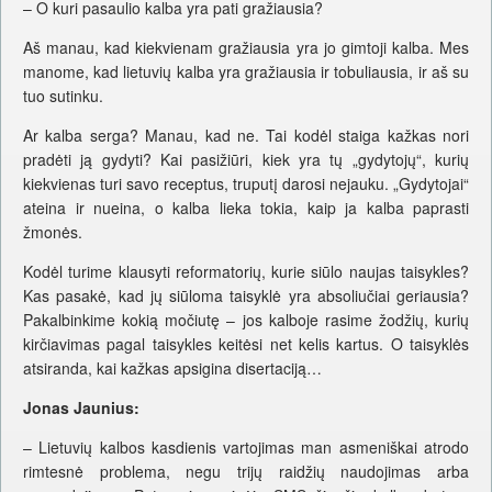
– O kuri pasaulio kalba yra pati gražiausia?
Aš manau, kad kiekvienam gražiausia yra jo gimtoji kalba. Mes
manome, kad lietuvių kalba yra gražiausia ir tobuliausia, ir aš su
tuo sutinku.
Ar kalba serga? Manau, kad ne. Tai kodėl staiga kažkas nori
pradėti ją gydyti? Kai pasižiūri, kiek yra tų „gydytojų“, kurių
kiekvienas turi savo receptus, truputį darosi nejauku. „Gydytojai“
ateina ir nueina, o kalba lieka tokia, kaip ja kalba paprasti
žmonės.
Kodėl turime klausyti reformatorių, kurie siūlo naujas taisykles?
Kas pasakė, kad jų siūloma taisyklė yra absoliučiai geriausia?
Pakalbinkime kokią močiutę – jos kalboje rasime žodžių, kurių
kirčiavimas pagal taisykles keitėsi net kelis kartus. O taisyklės
atsiranda, kai kažkas apsigina disertaciją…
Jonas Jaunius:
– Lietuvių kalbos kasdienis vartojimas man asmeniškai atrodo
rimtesnė problema, negu trijų raidžių naudojimas arba