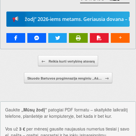
sų žodį“ 2026-iems metams. Geriausia dovana – laikraštis
Pranešimo navigacija.
←
Reikia kurti vertybinę atsvarą
→
Skuodo Bartuvos progimnazija renginiu „Aš…
Gaukite
„Mūsų žodį“
patogiai PDF formatu – skaitykite laikraštį
telefone, planšetėje ar kompiuteryje, bet kada ir bet kur.
Vos už
3 €
per mėnesį gausite naujausius numerius tiesiai į savo
el. paštą – greitai, paprastai ir be jokių įsipareigojimų.