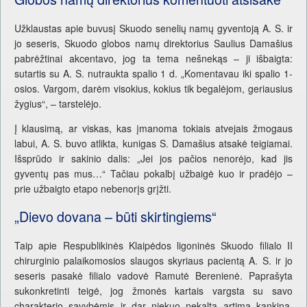
Užklaustas apie buvusį Skuodo senelių namų gyventoją A. S. ir
jo seseris, Skuodo globos namų direktorius Saulius Damašius
pabrėžtinai akcentavo, jog ta tema nešnekąs – ji išbaigta:
sutartis su A. S. nutraukta spalio 1 d. „Komentavau iki spalio 1-
osios. Vargom, darėm visokius, kokius tik begalėjom, geriausius
žygius“, – tarstelėjo.
Į klausimą, ar viskas, kas įmanoma tokiais atvejais žmogaus
labui, A. S. buvo atlikta, kunigas S. Damašius atsakė teigiamai.
Išsprūdo ir sakinio dalis: „Jei jos pačios nenorėjo, kad jis
gyventų pas mus…“ Tačiau pokalbį užbaigė kuo ir pradėjo –
prie užbaigto etapo nebenorįs grįžti.
„Dievo dovana – būti skirtingiems“
Taip apie Respublikinės Klaipėdos ligoninės Skuodo filialo II
chirurginio palaikomosios slaugos skyriaus pacientą A. S. ir jo
seseris pasakė filialo vadovė Ramutė Berenienė. Paprašyta
sukonkretinti teigė, jog žmonės kartais vargsta su savo
charakterio savybėmis ir dar niekuo nekaltą artimą kankina.