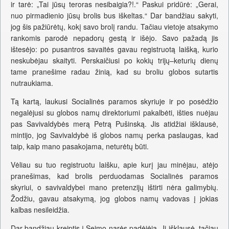
ir tarė: „Tai jūsų teroras nesibaigia?!.“ Paskui pridūrė: „Gerai,
nuo pirmadienio jūsų brolis bus iškeltas.“ Dar bandžiau sakyti,
jog šis pažiūrėtų, kokį savo brolį randu. Tačiau vietoje atsakymo
rankomis parodė nepadorų gestą ir išėjo. Savo pažadą jis
ištesėjo: po pusantros savaitės gavau registruotą laišką, kurio
neskubėjau skaityti. Perskaičiusi po kokių trijų–keturių dienų
tame pranešime radau žinią, kad su broliu globos sutartis
nutraukiama.
Tą kartą, laukusi Socialinės paramos skyriuje ir po posėdžio
negalėjusi su globos namų direktoriumi pakalbėti, išties nuėjau
pas Savivaldybės merą Petrą Pušinską. Jis atidžiai išklausė,
mintijo, jog Savivaldybė iš globos namų perka paslaugas, kad
taip, kaip mano pasakojama, neturėtų būti.
Vėliau su tuo registruotu laišku, apie kurį jau minėjau, atėjo
pranešimas, kad brolis perduodamas Socialinės paramos
skyriui, o savivaldybei mano pretenzijų ištirti nėra galimybių.
Žodžiu, gavau atsakymą, jog globos namų vadovas į jokias
kalbas nesileidžia.
Dar bandžiau kreiptis į Seimo narės padėjėją. Ji išklausė, tačiau