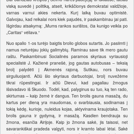
viską suvedė į politiką, atseit, krikščionys demokratai valdžioje,
varnas varnui akies nekerta. Kurį laiką buvau optimistė.
Galvojau, kad reikalai nors kiek pajudės, ir paskambinau jai pati.
Išgirdau atsakymą: „Mums rankos surištos, čia kunigo veikla po
„Caritas“ vėliava.“
Nuo spalio 1-os turėjo baigtis brolio globos sutartis. Jo pasiimti į
namus neturėjau jokių galimybių. Raminau save tik mero gautu
raštu. Paskambinusi Socialinės paramos skyriaus vyriausioji
specialistė J. Kažienė pranešė, jog gautas autobusas – teksią
brolį palydėti į Akmenės rajoną. Sutikau, nors buvau
sirguliuojanti. Ačiū šio skyriaus darbuotojai, brolį nuvežėme
tikrai rūpestingai. Ir ačiū Dievui, kad pagaliau žmogus
išsivadavo iš Skuodo. Todėl, kad, palyginus su tuo, ką ten rado,
skirtumas – kaip žemė ir dangus. Ten brolis gauna masažą, du
kartus per dieną yra maudomas, o svarbiausia, sodinamas į
tokią kėdę, kurioje, nuleidus kojas, aktyvinama kraujotaka. Ten
brolis gauna ir gydymą, ir masažą. Kasdien bendrauja su
žmona, esančia Airijoje. Kaip jo žmona sakė, jis taisosi, net
savarankiškai pradeda valgyti, nors ir kramto labai lėtai. Sakė