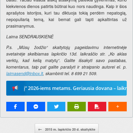
kiekvienos dienos patirtis būtinai kuo nors naudinga. Kaip ir šios
aprašytos istorijos, kuri tau diktuoja tokią perdėm nepatogią,
nepopuliarią temą, kai bemat gali tapti apkaltintas už
prasimanymus.
Laima SENDRAUSKIENĖ
P.s. „Mūsų žodžio“ skaitytojų pageidavimu internetinėje
svetainėje skelbiamas lapkričio 13d. laikraščio str. „Ko aklas
verktų, kad kelią matytų“. Galite išsakyti savo pastabas,
komentarus, taip pat galite parašyti ir straipsnio autorei el. p.
laimasend@inbox.lt
, skambinti tel. 8 699 21 509.
odį“ 2026-iems metams. Geriausia dovana – laikraštis!
Pranešimo navigacija.
←
2015 m. lapkričio 20 d. skaitykite