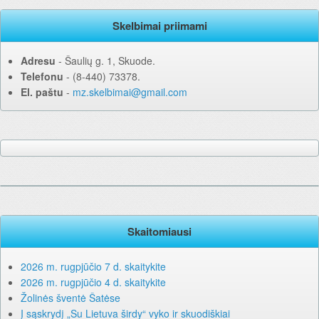
Skelbimai priimami
Adresu
‐ Šaulių g. 1, Skuode.
Telefonu
‐ (8-440) 73378.
El. paštu
‐
mz.skelbimai@gmail.com
Skaitomiausi
2026 m. rugpjūčio 7 d. skaitykite
2026 m. rugpjūčio 4 d. skaitykite
Žolinės šventė Šatėse
Į sąskrydį „Su Lietuva širdy“ vyko ir skuodiškiai