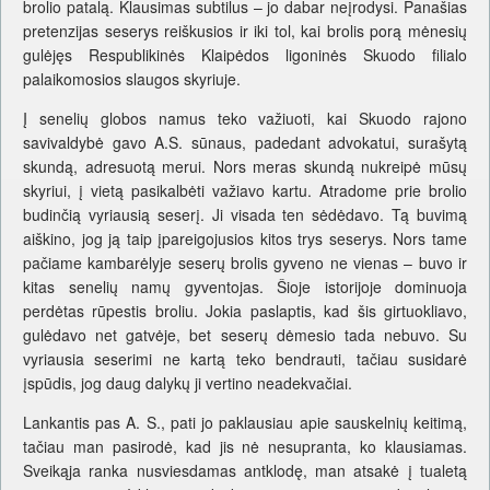
brolio patalą. Klausimas subtilus – jo dabar neįrodysi. Panašias
pretenzijas seserys reiškusios ir iki tol, kai brolis porą mėnesių
gulėjęs Respublikinės Klaipėdos ligoninės Skuodo filialo
palaikomosios slaugos skyriuje.
Į senelių globos namus teko važiuoti, kai Skuodo rajono
savivaldybė gavo A.S. sūnaus, padedant advokatui, surašytą
skundą, adresuotą merui. Nors meras skundą nukreipė mūsų
skyriui, į vietą pasikalbėti važiavo kartu. Atradome prie brolio
budinčią vyriausią seserį. Ji visada ten sėdėdavo. Tą buvimą
aiškino, jog ją taip įpareigojusios kitos trys seserys. Nors tame
pačiame kambarėlyje seserų brolis gyveno ne vienas – buvo ir
kitas senelių namų gyventojas. Šioje istorijoje dominuoja
perdėtas rūpestis broliu. Jokia paslaptis, kad šis girtuokliavo,
gulėdavo net gatvėje, bet seserų dėmesio tada nebuvo. Su
vyriausia seserimi ne kartą teko bendrauti, tačiau susidarė
įspūdis, jog daug dalykų ji vertino neadekvačiai.
Lankantis pas A. S., pati jo paklausiau apie sauskelnių keitimą,
tačiau man pasirodė, kad jis nė nesupranta, ko klausiamas.
Sveikąja ranka nusviesdamas antklodę, man atsakė į tualetą