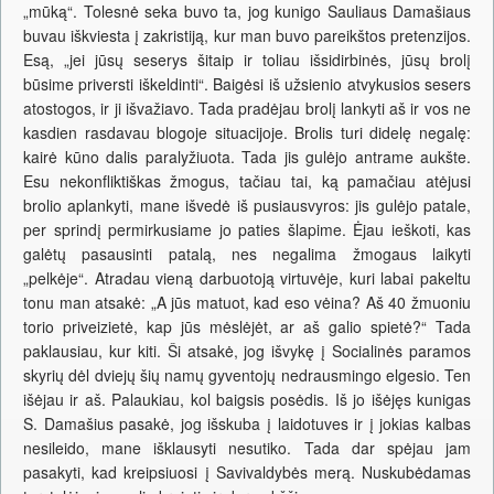
„mūką“. Tolesnė seka buvo ta, jog kunigo Sauliaus Damašiaus
buvau iškviesta į zakristiją, kur man buvo pareikštos pretenzijos.
Esą, „jei jūsų seserys šitaip ir toliau išsidirbinės, jūsų brolį
būsime priversti iškeldinti“. Baigėsi iš užsienio atvykusios sesers
atostogos, ir ji išvažiavo. Tada pradėjau brolį lankyti aš ir vos ne
kasdien rasdavau blogoje situacijoje. Brolis turi didelę negalę:
kairė kūno dalis paralyžiuota. Tada jis gulėjo antrame aukšte.
Esu nekonfliktiškas žmogus, tačiau tai, ką pamačiau atėjusi
brolio aplankyti, mane išvedė iš pusiausvyros: jis gulėjo patale,
per sprindį permirkusiame jo paties šlapime. Ėjau ieškoti, kas
galėtų pasausinti patalą, nes negalima žmogaus laikyti
„pelkėje“. Atradau vieną darbuotoją virtuvėje, kuri labai pakeltu
tonu man atsakė: „A jūs matuot, kad eso vėina? Aš 40 žmuoniu
torio priveizietė, kap jūs mėslėjėt, ar aš galio spietė?“ Tada
paklausiau, kur kiti. Ši atsakė, jog išvykę į Socialinės paramos
skyrių dėl dviejų šių namų gyventojų nedrausmingo elgesio. Ten
išėjau ir aš. Palaukiau, kol baigsis posėdis. Iš jo išėjęs kunigas
S. Damašius pasakė, jog išskuba į laidotuves ir į jokias kalbas
nesileido, mane išklausyti nesutiko. Tada dar spėjau jam
pasakyti, kad kreipsiuosi į Savivaldybės merą. Nuskubėdamas