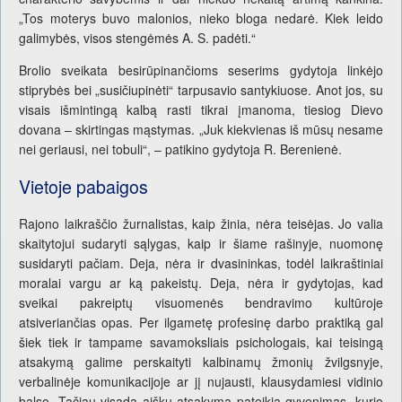
„Tos moterys buvo malonios, nieko bloga nedarė. Kiek leido
galimybės, visos stengėmės A. S. padėti.“
Brolio sveikata besirūpinančioms seserims gydytoja linkėjo
stiprybės bei „susičiupinėti“ tarpusavio santykiuose. Anot jos, su
visais išmintingą kalbą rasti tikrai įmanoma, tiesiog Dievo
dovana – skirtingas mąstymas. „Juk kiekvienas iš mūsų nesame
nei geriausi, nei tobuli“, – patikino gydytoja R. Berenienė.
Vietoje pabaigos
Rajono laikraščio žurnalistas, kaip žinia, nėra teisėjas. Jo valia
skaitytojui sudaryti sąlygas, kaip ir šiame rašinyje, nuomonę
susidaryti pačiam. Deja, nėra ir dvasininkas, todėl laikraštiniai
moralai vargu ar ką pakeistų. Deja, nėra ir gydytojas, kad
sveikai pakreiptų visuomenės bendravimo kultūroje
atsiveriančias opas. Per ilgametę profesinę darbo praktiką gal
šiek tiek ir tampame savamoksliais psichologais, kai teisingą
atsakymą galime perskaityti kalbinamų žmonių žvilgsnyje,
verbalinėje komunikacijoje ar jį nujausti, klausydamiesi vidinio
balso. Tačiau visada aiškų atsakymą pateikia gyvenimas, kurio