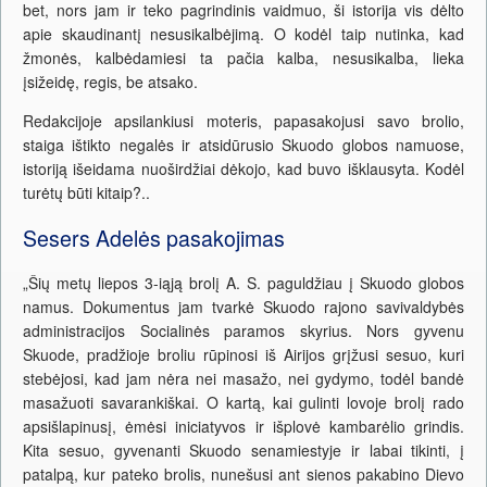
bet, nors jam ir teko pagrindinis vaidmuo, ši istorija vis dėlto
apie skaudinantį nesusikalbėjimą. O kodėl taip nutinka, kad
žmonės, kalbėdamiesi ta pačia kalba, nesusikalba, lieka
įsižeidę, regis, be atsako.
Redakcijoje apsilankiusi moteris, papasakojusi savo brolio,
staiga ištikto negalės ir atsidūrusio Skuodo globos namuose,
istoriją išeidama nuoširdžiai dėkojo, kad buvo išklausyta. Kodėl
turėtų būti kitaip?..
Sesers Adelės pasakojimas
„Šių metų liepos 3-iąją brolį A. S. paguldžiau į Skuodo globos
namus. Dokumentus jam tvarkė Skuodo rajono savivaldybės
administracijos Socialinės paramos skyrius. Nors gyvenu
Skuode, pradžioje broliu rūpinosi iš Airijos grįžusi sesuo, kuri
stebėjosi, kad jam nėra nei masažo, nei gydymo, todėl bandė
masažuoti savarankiškai. O kartą, kai gulinti lovoje brolį rado
apsišlapinusį, ėmėsi iniciatyvos ir išplovė kambarėlio grindis.
Kita sesuo, gyvenanti Skuodo senamiestyje ir labai tikinti, į
patalpą, kur pateko brolis, nunešusi ant sienos pakabino Dievo