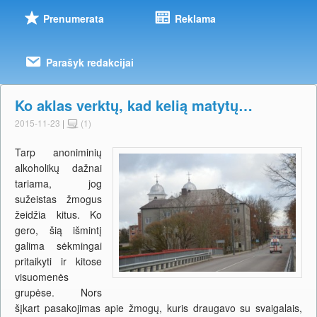
Prenumerata
Reklama
Parašyk redakcijai
Ko aklas verktų, kad kelią matytų…
2015-11-23
|
(1)
Tarp anoniminių
alkoholikų dažnai
tariama, jog
sužeistas žmogus
žeidžia kitus. Ko
gero, šią išmintį
galima sėkmingai
pritaikyti ir kitose
visuomenės
grupėse. Nors
šįkart pasakojimas apie žmogų, kuris draugavo su svaigalais,