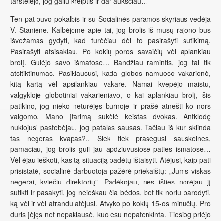
tarstelėjo, jog galiu kreiptis ir dar aukščiau…
Ten pat buvo pokalbis ir su Socialinės paramos skyriaus vedėja
V. Staniene. Kalbėjome apie tai, jog brolis iš mūsų rajono bus
išvežamas gydyti, kad turėčiau dėl to pasirašyti sutikimą.
Pasirašyti atsisakiau. Po kokių poros savaičių vėl aplankiau
brolį. Gulėjo savo išmatose… Bandžiau ramintis, jog tai tik
atsitiktinumas. Pasiklaususi, kada globos namuose vakarienė,
kitą kartą vėl apsilankiau vakare. Namai kvepėjo maistu,
valgykloje globotiniai vakarieniavo, o kai aplankiau brolį, šis
patikino, jog nieko neturėjęs burnoje ir prašė atnešti ko nors
valgomo. Mano įtarimą sukėlė keistas dvokas. Antklodę
nuklojusi pastebėjau, jog patalas sausas. Tačiau iš kur sklinda
tas negeras kvapas?.. Šiek tiek prasegusi sauskelnes,
pamačiau, jog brolis guli jau apdžiuvusiose paties išmatose…
Vėl ėjau ieškoti, kas tą situaciją padėtų ištaisyti. Atėjusi, kaip pati
prisistatė, socialinė darbuotoja pažėrė priekaištų: „Jums viskas
negerai, kviečiu direktorių”. Padėkojau, nes išties norėjau jį
sutikti ir pasakyti, jog neieškau čia bėdos, bet tik noriu parodyti,
ką vėl ir vėl atrandu atėjusi. Atvyko po kokių 15-os minučių. Pro
duris įėjęs net nepaklausė, kuo esu nepatenkinta. Tiesiog priėjo