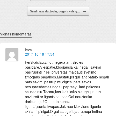
→
Seminaras daržovių, uogų ir vaisių…
Vienas komentaras
Ieva
2017-10-18 17:54
Perskaiciau,zinot negera ant sirdies
pasidare.Viespatie,blogiausia kai negali savimi
pasirupinti ir esi priverstas maldauti svetimo
zmogaus pagalbos.Mastau,jei guli ant patalo negali
pats savimi pasirupinti,elgiesi pats saves
nesuprasdamas,negali paprasyti,kad pakeistu
sauskelniu.Taciau,kas kiek laiko slauge juk turi
paziureti ar ligonis sausas.Gal neuztenka
darbuotoju?O nuo to kencia
ligoniai,sunta,kvapas.Juk nuo kiekvieno ligonio
skiriami pinigai.O gal slaugei bjauru,nepriimtina