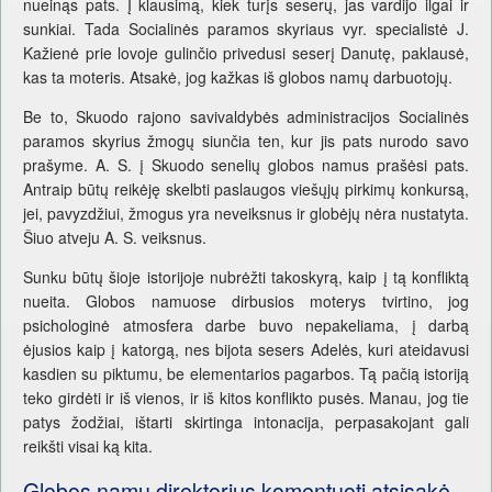
nueinąs pats. Į klausimą, kiek turįs seserų, jas vardijo ilgai ir
sunkiai. Tada Socialinės paramos skyriaus vyr. specialistė J.
Kažienė prie lovoje gulinčio privedusi seserį Danutę, paklausė,
kas ta moteris. Atsakė, jog kažkas iš globos namų darbuotojų.
Be to, Skuodo rajono savivaldybės administracijos Socialinės
paramos skyrius žmogų siunčia ten, kur jis pats nurodo savo
prašyme. A. S. į Skuodo senelių globos namus prašėsi pats.
Antraip būtų reikėję skelbti paslaugos viešųjų pirkimų konkursą,
jei, pavyzdžiui, žmogus yra neveiksnus ir globėjų nėra nustatyta.
Šiuo atveju A. S. veiksnus.
Sunku būtų šioje istorijoje nubrėžti takoskyrą, kaip į tą konfliktą
nueita. Globos namuose dirbusios moterys tvirtino, jog
psichologinė atmosfera darbe buvo nepakeliama, į darbą
ėjusios kaip į katorgą, nes bijota sesers Adelės, kuri ateidavusi
kasdien su piktumu, be elementarios pagarbos. Tą pačią istoriją
teko girdėti ir iš vienos, ir iš kitos konflikto pusės. Manau, jog tie
patys žodžiai, ištarti skirtinga intonacija, perpasakojant gali
reikšti visai ką kita.
Globos namų direktorius komentuoti atsisakė