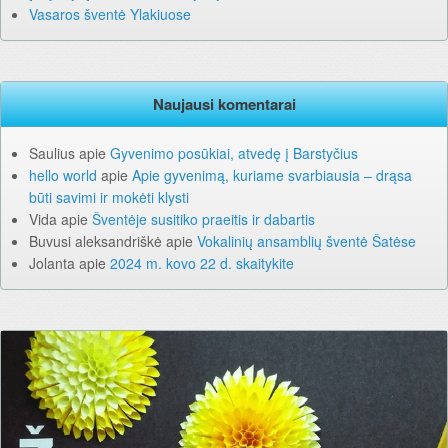
Vasaros šventė Ylakiuose
Naujausi komentarai
Saulius
apie
Gyvenimo posūkiai, atvedę į Barstyčius
hello world
apie
Apie gyvenimą, kuriame svarbiausia – drąsa
būti savimi ir mokėti klysti
Vida
apie
Šventėje susitiko praeitis ir dabartis
Buvusi aleksandriškė
apie
Vokalinių ansamblių šventė Šatėse
Jolanta
apie
2024 m. kovo 22 d. skaitykite