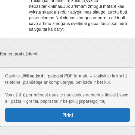
.Taciau,kai artimieji reikalauja,vyksta
nepasitenkinimas.Juk artimam zmogui matant kas
vyksta skauda sirdi.Ir atlyginimas slaugei turetu buti
pakenciamas.Nei vienas zmogus nenoretu atiduoti
savo artimo zmogaus svetimai globai,taciai,kai nera
salygu,tai ka daryti.
Komentarai uždaryti.
Gaukite
„Mūsų žodį“
patogiai PDF formatu – skaitykite laikraštį
telefone, planšetėje ar kompiuteryje, bet kada ir bet kur.
Vos už
3 €
per mėnesį gausite naujausius numerius tiesiai į savo
el. paštą – greitai, paprastai ir be jokių įsipareigojimų.
Pirkti