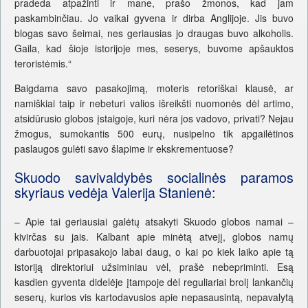
pradeda atpažinti ir mane, prašo žmonos, kad jam
paskambinčiau. Jo vaikai gyvena ir dirba Anglijoje. Jis buvo
blogas savo šeimai, nes geriausias jo draugas buvo alkoholis.
Gaila, kad šioje istorijoje mes, seserys, buvome apšauktos
teroristėmis.“
Baigdama savo pasakojimą, moteris retoriškai klausė, ar
namiškiai taip ir nebeturi valios išreikšti nuomonės dėl artimo,
atsidūrusio globos įstaigoje, kuri nėra jos vadovo, privati? Nejau
žmogus, sumokantis 500 eurų, nusipelno tik apgailėtinos
paslaugos gulėti savo šlapime ir ekskrementuose?
Skuodo savivaldybės socialinės paramos
skyriaus vedėja Valerija Stanienė:
– Apie tai geriausiai galėtų atsakyti Skuodo globos namai –
kivirčas su jais. Kalbant apie minėtą atvejį, globos namų
darbuotojai pripasakojo labai daug, o kai po kiek laiko apie tą
istoriją direktoriui užsiminiau vėl, prašė nebepriminti. Esą
kasdien gyventa didelėje įtampoje dėl reguliariai brolį lankančių
seserų, kurios vis kartodavusios apie nepasausintą, nepavalytą