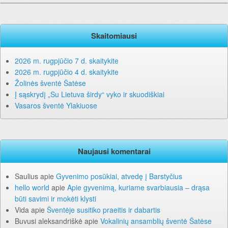
Skaitomiausi
2026 m. rugpjūčio 7 d. skaitykite
2026 m. rugpjūčio 4 d. skaitykite
Žolinės šventė Šatėse
Į sąskrydį „Su Lietuva širdy“ vyko ir skuodiškiai
Vasaros šventė Ylakiuose
Naujausi komentarai
Saulius
apie
Gyvenimo posūkiai, atvedę į Barstyčius
hello world
apie
Apie gyvenimą, kuriame svarbiausia – drąsa
būti savimi ir mokėti klysti
Vida
apie
Šventėje susitiko praeitis ir dabartis
Buvusi aleksandriškė
apie
Vokalinių ansamblių šventė Šatėse