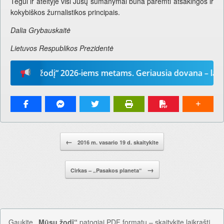
Tegul ir ateityje visi Jūsų sumanymai būna paremti atsakingos ir
kokybiškos žurnalistikos principais.
Dalia Grybauskaitė
Lietuvos Respublikos Prezidentė
Mūsų žodį“ 2026-iems metams. Geriausia dovana – laikrašti
Pranešimo navigacija.
←
2016 m. vasario 19 d. skaitykite
→
Cirkas – „Pasakos planeta“
Gaukite
„Mūsų žodį“
patogiai PDF formatu – skaitykite laikraštį