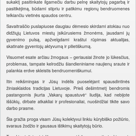
sukaktį pasitinkate ilgamečiu darbu pelnę skaitytojų pagarbą ir
pasitikėjimą, būdami stipriu ir patikimu regionų bendruomenes
telkiančiu vietinės spaudos centru.
Savaitraščio puslapiuose daugiau dėmesio skirdami atokiau nuo
didžiųjų Lietuvos miestų įsikūrusiems žmonėms, jausdami jų
gyvenimo pulsą, apžvelgdami kraštui rūpimas aktualijas,
skatinate gyventojų aktyvumą ir pilietiškumą.
Visuomet esate arčiau žmogaus – geriausiai žinote jo lūkesčius,
problemas, tampate kelrodžiu šiandieniniame naujienų sraute ir
palankia erdve skleistis bendruomeniškumui.
Itin reikšmingas ir Jūsų indėlis puoselėjant spausdintinės
žiniasklaidos tradicijas Lietuvoje. Prieš dešimtmetį bendromis
pastangomis įkurta „Vakarų spaustuvė“ liudija, kad nebijote
iššūkių, dirbate atkakliai ir profesionaliai, nuoširdžiai tikite savo
darbo prasme.
Šia gražia proga visam Jūsų kolektyvui linkiu kūrybiško požiūrio,
svaraus žodžio ir gausaus ištikimų skaitytojų būrio.