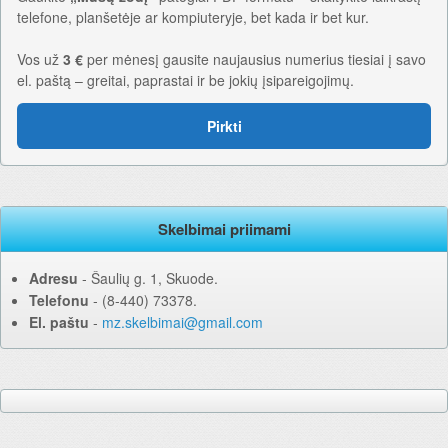
telefone, planšetėje ar kompiuteryje, bet kada ir bet kur.
Vos už
3 €
per mėnesį gausite naujausius numerius tiesiai į savo
el. paštą – greitai, paprastai ir be jokių įsipareigojimų.
Pirkti
Skelbimai priimami
Adresu
‐ Šaulių g. 1, Skuode.
Telefonu
‐ (8-440) 73378.
El. paštu
‐
mz.skelbimai@gmail.com