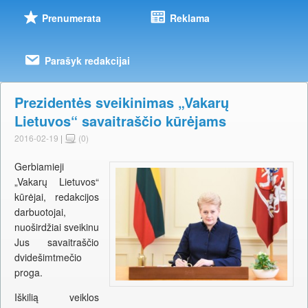
Prenumerata
Reklama
Parašyk redakcijai
Prezidentės sveikinimas „Vakarų
Lietuvos“ savaitraščio kūrėjams
2016-02-19
|
(0)
Gerbiamieji
„Vakarų Lietuvos“
kūrėjai, redakcijos
darbuotojai,
nuoširdžiai sveikinu
Jus savaitraščio
dvidešimtmečio
proga.
Iškilią veiklos