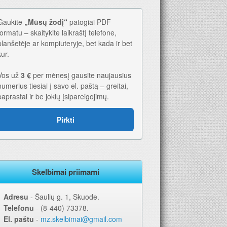
Gaukite
„Mūsų žodį“
patogiai PDF
formatu – skaitykite laikraštį telefone,
planšetėje ar kompiuteryje, bet kada ir bet
kur.
Vos už
3 €
per mėnesį gausite naujausius
numerius tiesiai į savo el. paštą – greitai,
paprastai ir be jokių įsipareigojimų.
2026-iems metams. Geriausia dovana – laikraštis!
Pirkti
Skelbimai priimami
Adresu
‐ Šaulių g. 1, Skuode.
Telefonu
‐ (8-440) 73378.
El. paštu
‐
mz.skelbimai@gmail.com