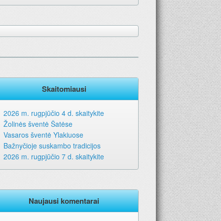
Skaitomiausi
2026 m. rugpjūčio 4 d. skaitykite
Žolinės šventė Šatėse
Vasaros šventė Ylakiuose
Bažnyčioje suskambo tradicijos
2026 m. rugpjūčio 7 d. skaitykite
Naujausi komentarai