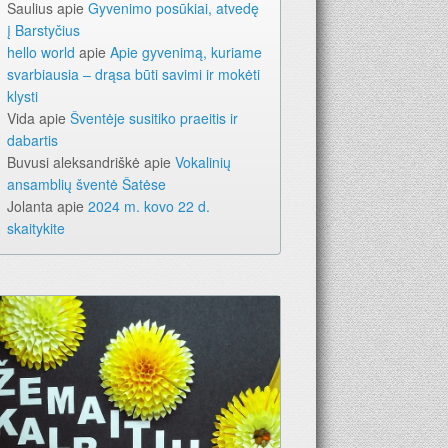
Saulius
apie
Gyvenimo posūkiai, atvedę
į Barstyčius
hello world
apie
Apie gyvenimą, kuriame
svarbiausia – drąsa būti savimi ir mokėti
klysti
Vida
apie
Šventėje susitiko praeitis ir
dabartis
Buvusi aleksandriškė
apie
Vokalinių
ansamblių šventė Šatėse
Jolanta
apie
2024 m. kovo 22 d.
skaitykite