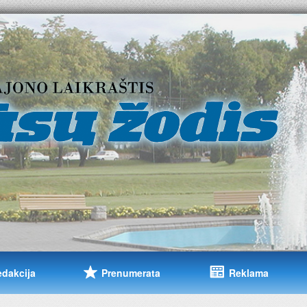
edakcija
Prenumerata
Reklama