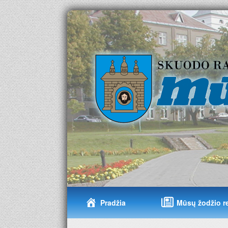
Pradžia
Mūsų žodžio r