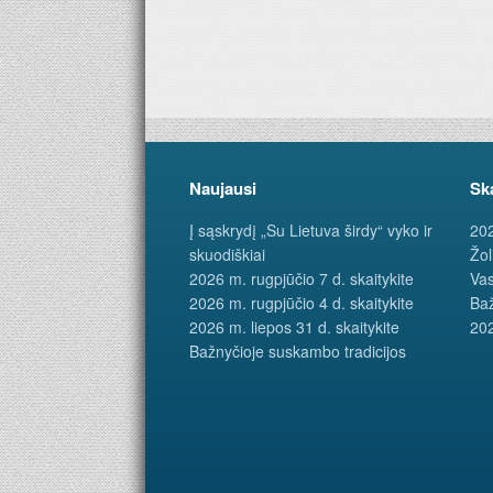
Naujausi
Sk
Į sąskrydį „Su Lietuva širdy“ vyko ir
202
skuodiškiai
Žol
2026 m. rugpjūčio 7 d. skaitykite
Vas
2026 m. rugpjūčio 4 d. skaitykite
Baž
2026 m. liepos 31 d. skaitykite
202
Bažnyčioje suskambo tradicijos