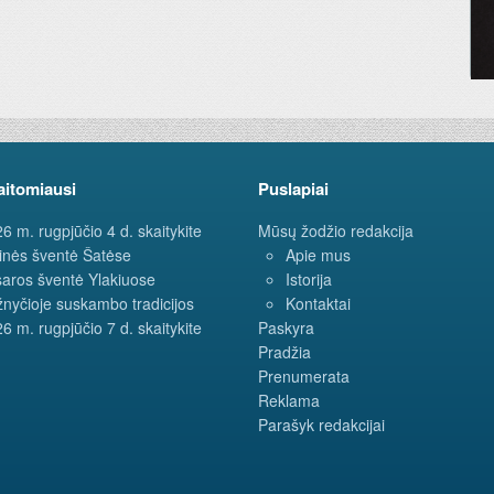
aitomiausi
Puslapiai
6 m. rugpjūčio 4 d. skaitykite
Mūsų žodžio redakcija
inės šventė Šatėse
Apie mus
aros šventė Ylakiuose
Istorija
nyčioje suskambo tradicijos
Kontaktai
6 m. rugpjūčio 7 d. skaitykite
Paskyra
Pradžia
Prenumerata
Reklama
Parašyk redakcijai