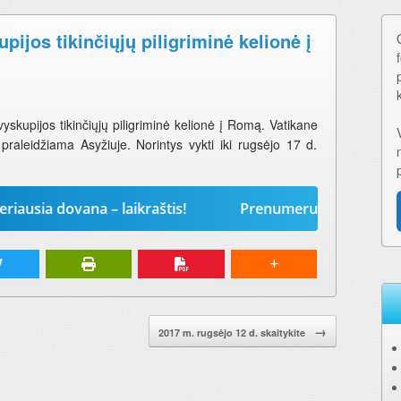
ijos tikinčiųjų piligriminė kelionė į
skupijos tikinčiųjų piligriminė kelionė į Romą. Vatikane
praleidžiama Asyžiuje. Norintys vykti iki rugsėjo 17 d.
 dovana – laikraštis!
Prenumeruokite „Mūsų žodį“ 
→
2017 m. rugsėjo 12 d. skaitykite