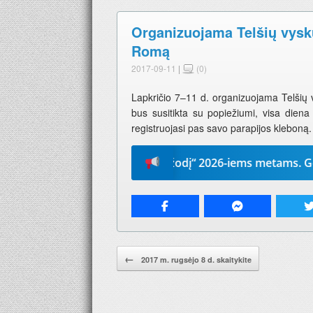
Organizuojama Telšių vyskup
Romą
2017-09-11
|
(0)
Lapkričio 7–11 d. organizuojama Telšių vy
bus susitikta su popiežiumi, visa diena 
registruojasi pas savo parapijos kleboną.
Prenumeruokite „Mūsų žodį“ 2026-iems metams. Geriausia
Pranešimo navigacija.
←
2017 m. rugsėjo 8 d. skaitykite