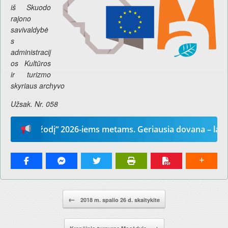
iš Skuodo
rajono
savivaldybė
s
administracij
os Kultūros
ir turizmo
skyriaus archyvo
Užsak. Nr. 058
sų žodį“ 2026-iems metams. Geriausia dovana – laikraštis
Pranešimo navigacija.
←
2018 m. spalio 26 d. skaitykite
→