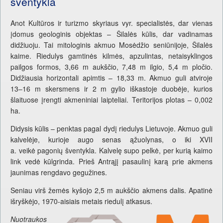
šventykla
Anot Kultūros ir turizmo skyriaus vyr. specialistės, dar vienas
įdomus geologinis objektas – Šilalės kūlis, dar vadinamas
didžiuoju. Tai mitologinis akmuo Mosėdžio seniūnijoje, Šilalės
kaime. Riedulys gamtinės kilmės, apzulintas, netaisyklingos
pailgos formos, 3,66 m aukščio, 7,48 m ilgio, 5,4 m pločio.
Didžiausia horizontali apimtis – 18,33 m. Akmuo guli atviroje
13–16 m skersmens ir 2 m gylio iškastoje duobėje, kurios
šlaituose įrengti akmeniniai laipteliai. Teritorijos plotas – 0,002
ha.
Didysis kūlis – penktas pagal dydį riedulys Lietuvoje. Akmuo guli
kalvelėje, kurioje augo senas ąžuolynas, o iki XVII
a. veikė pagonių šventykla. Kalvelę supo pelkė, per kurią kaimo
link vedė kūlgrinda. Prieš Antrąjį pasaulinį karą prie akmens
jaunimas rengdavo gegužines.
Seniau virš žemės kyšojo 2,5 m aukščio akmens dalis. Apatinė
išryškėjo, 1970-aisiais metais riedulį atkasus.
Nuotraukos