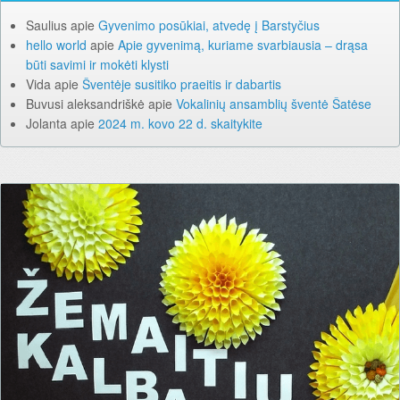
Saulius
apie
Gyvenimo posūkiai, atvedę į Barstyčius
hello world
apie
Apie gyvenimą, kuriame svarbiausia – drąsa
būti savimi ir mokėti klysti
Vida
apie
Šventėje susitiko praeitis ir dabartis
Buvusi aleksandriškė
apie
Vokalinių ansamblių šventė Šatėse
Jolanta
apie
2024 m. kovo 22 d. skaitykite