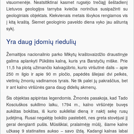
visuomenėje. Neatsitiktinai kasmet rugsėjo trečiąjį šeštadienį
Lietuvos geologijos tarnyba kviečia norinčius susipažinti su
geologiniais objektais. Kiekvienais metais išvykos rengiamos vis
į kitą kraštą. Šiemet geologinio paveldo diena vyko jau aštuntą
sykį.
Yra daug įdomių riedulių
Žemaitijos nacionalinio parko Mikytų kraštovaizdžio draustinyje
galima aplankyti Pūkštės kalną, kuris yra Barstyčių miške. Prie
11,5 ha plotą užimančio kalvagūbrio, kurio viršutinė dalis – apie
250 m ilgio ir apie 90 m pločio, papėdės šliejasi dvi pelkės,
vietinių žmonių vadinamos tyrais. Ne tik palei jų pakraščius, bet
ir ant kalno viršūnės gana daug didelių akmenų.
Šis objektas apipintas legendomis. Žmonės pasakoja, kad Tado
Kosciuškos sukilimo laiku, 1794 m., kalno viršūnėje buvęs
aukštas bokštas, iš kurio sukilėliai dieną ir naktį sekę rusų
judėjimą. Rusai negalėję bokšto pastebėti, nes greta stovėjusi jį
gerai dengianti pušis. Mūsiškiai, pralaimėję mūšį, šiame kalne
užkasę 9 statinaites aukso – savo iždą. Kadangi kalnas labai