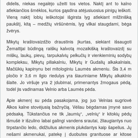
didelis, niekas negalėjo užeiti tos vietos. Naktį ant to kalno
atlekiančios šmėklos, kurios gąsdina atėjusiuosius pinigų ieškoti.
Vieną naktį lobių ieškotojai išgirsta lyg atlekiant milžinišką
paukštį, kitą – medžių viršūnėmis, lyg vilkai staugdami, bėga
žvėrys.
Mikytų kraštovaizdžio draustinis įkurtas, siekiant išsaugoti
Žemaitijai būdingą raiškų kalvotą mozaikišką kraštovaizdį su
miškų, laukų, pievų, tarpukalvių pelkučių ir vienkieminių sodybų
kompleksu, Mikytų piliakalniu, Mikytų ir Gudalių alkakalniais,
Mačiūkių kapinynu bei mitologiniu Laumės akmeniu. Šis 3,4 m
pločio ir 3,6 m ilgio riedulys yra šiauriniame Mikytų alkaklnio
šlaite. Jo viršuje yra 2 įdubimai, primenantys žmogaus pėdą,
todėl jis vadinamas Velnio arba Laumės pėda.
Apie akmenį su pėda pasakojama, jog juo Velnias sugriovė
Alkos kalne stovėjusią bažnyčią. Vėliau bėgdamas įmynė savo
pėdsaką. Tūkstančius ne tik „laumių“, „velnių“ ir kitokių pėdų
išmušė ir išzulino labai galingi vandens srautai, žliaugiantys nuo
tirpstančio ledo, didžiulius akmenis plukdantys kaip šapelius. Jų
nešami akmenukai, patekę į duobutes granituose ar kitose