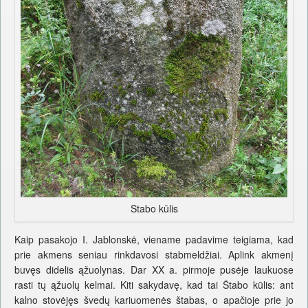
Stabo kūlis
Kaip pasakojo I. Jablonskė, viename padavime teigiama, kad
prie akmens seniau rinkdavosi stabmeldžiai. Aplink akmenį
buvęs didelis ąžuolynas. Dar XX a. pirmoje pusėje laukuose
rasti tų ąžuolų kelmai. Kiti sakydavę, kad tai Štabo kūlis: ant
kalno stovėjęs švedų kariuomenės štabas, o apačioje prie jo