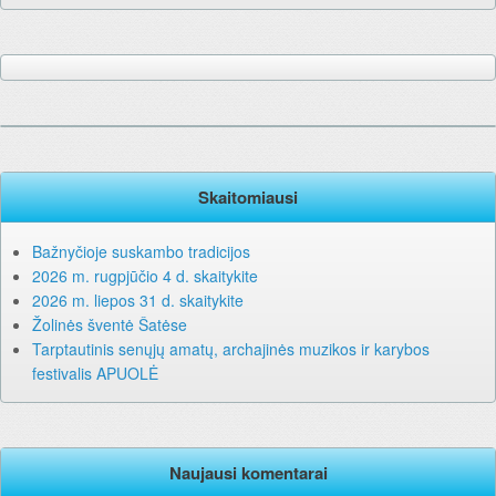
Skaitomiausi
Bažnyčioje suskambo tradicijos
2026 m. rugpjūčio 4 d. skaitykite
2026 m. liepos 31 d. skaitykite
Žolinės šventė Šatėse
Tarptautinis senųjų amatų, archajinės muzikos ir karybos
festivalis APUOLĖ
Naujausi komentarai