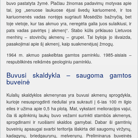
buvo pastatyta žymė. Plačiau žinomas padavimų motyvas apie
tai, jog „senuose laukuose ėjusi švedų kariuomenė, ir tos
kariuomenės vadas norėjęs sugriauti Mosėdžio bažnyčią, bet
toje vietoje, kur tas akmuo yra, neregėta galia juos sulaikiusi, ir
pats vadas pavirtęs į akmenį“. Stabo kūlis priklauso Lietuvos
menhirų – stovinčių akmenų – grupei. Tai byloja jo išvaizda,
pasakojimai apie šį akmenį, kaip suakmenėjusį žmogų.
1964 m. akmuo paskelbtas gamtos paminklu. 1985-aisiais –
respublikinės reikšmės geologiniu paminklu.
Buvusi skaldykla – saugoma gamtos
buveinė
Kulalių skaldyklos akmenynas yra buvusi akmenų sprogdykla,
kurioje nesusprogdinti rieduliai yra sukrauti į 6-ias 100 m ilgio
eiles ir užima apie 0,5 ha plotą. Mat, vykstant melioracijos vajui,
čia iš aplinkinių laukų buvo vežami surinkti stambūs akmenys,
sprogdinami ir ruošiami skaldos gamybai. Dabar ši gamtinių
buveinių apsaugai svarbi teritorija išskirta dėl saugomų viržynų,
kadagynų, briedgaurynų, melvenynų. Preliminarus buveinės