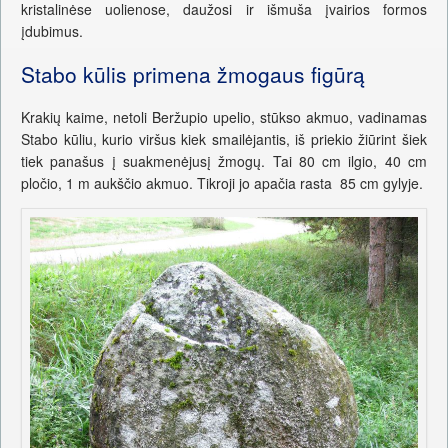
kristalinėse uolienose, daužosi ir išmuša įvairios formos
įdubimus.
Stabo kūlis primena žmogaus figūrą
Krakių kaime, netoli Beržupio upelio, stūkso akmuo, vadinamas
Stabo kūliu, kurio viršus kiek smailėjantis, iš priekio žiūrint šiek
tiek panašus į suakmenėjusį žmogų. Tai 80 cm ilgio, 40 cm
pločio, 1 m aukščio akmuo. Tikroji jo apačia rasta 85 cm gylyje.