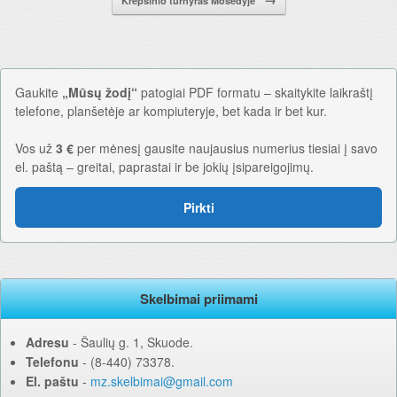
Krepšinio turnyras Mosėdyje
Gaukite
„Mūsų žodį“
patogiai PDF formatu – skaitykite laikraštį
telefone, planšetėje ar kompiuteryje, bet kada ir bet kur.
Vos už
3 €
per mėnesį gausite naujausius numerius tiesiai į savo
el. paštą – greitai, paprastai ir be jokių įsipareigojimų.
Pirkti
Skelbimai priimami
Adresu
‐ Šaulių g. 1, Skuode.
Telefonu
‐ (8-440) 73378.
El. paštu
‐
mz.skelbimai@gmail.com