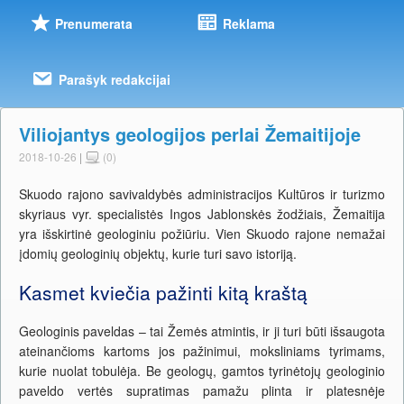
Prenumerata
Reklama
Parašyk redakcijai
Viliojantys geologijos perlai Žemaitijoje
2018-10-26
|
(0)
Skuodo rajono savivaldybės administracijos Kultūros ir turizmo
skyriaus vyr. specialistės Ingos Jablonskės žodžiais, Žemaitija
yra išskirtinė geologiniu požiūriu. Vien Skuodo rajone nemažai
įdomių geologinių objektų, kurie turi savo istoriją.
Kasmet kviečia pažinti kitą kraštą
Geologinis paveldas – tai Žemės atmintis, ir ji turi būti išsaugota
ateinančioms kartoms jos pažinimui, moksliniams tyrimams,
kurie nuolat tobulėja. Be geologų, gamtos tyrinėtojų geologinio
paveldo vertės supratimas pamažu plinta ir platesnėje