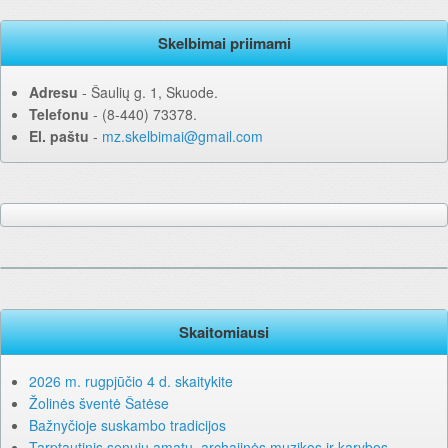
Skelbimai priimami
Adresu
‐ Šaulių g. 1, Skuode.
Telefonu
‐ (8-440) 73378.
El. paštu
‐
mz.skelbimai@gmail.com
Skaitomiausi
2026 m. rugpjūčio 4 d. skaitykite
Žolinės šventė Šatėse
Bažnyčioje suskambo tradicijos
Tarptautinis senųjų amatų, archajinės muzikos ir karybos