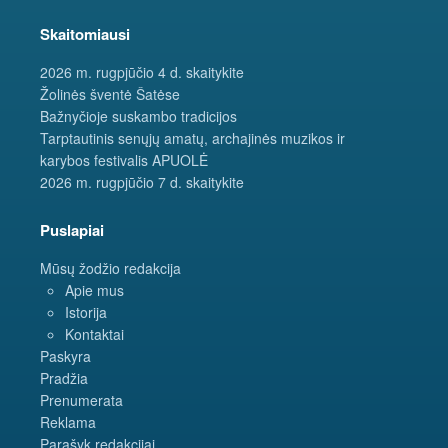
Skaitomiausi
2026 m. rugpjūčio 4 d. skaitykite
Žolinės šventė Šatėse
Bažnyčioje suskambo tradicijos
Tarptautinis senųjų amatų, archajinės muzikos ir
karybos festivalis APUOLĖ
2026 m. rugpjūčio 7 d. skaitykite
Puslapiai
Mūsų žodžio redakcija
Apie mus
Istorija
Kontaktai
Paskyra
Pradžia
Prenumerata
Reklama
Parašyk redakcijai