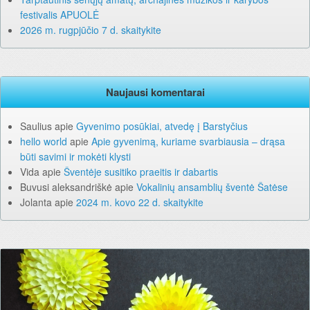
festivalis APUOLĖ
2026 m. rugpjūčio 7 d. skaitykite
Naujausi komentarai
Saulius
apie
Gyvenimo posūkiai, atvedę į Barstyčius
hello world
apie
Apie gyvenimą, kuriame svarbiausia – drąsa
būti savimi ir mokėti klysti
Vida
apie
Šventėje susitiko praeitis ir dabartis
Buvusi aleksandriškė
apie
Vokalinių ansamblių šventė Šatėse
Jolanta
apie
2024 m. kovo 22 d. skaitykite