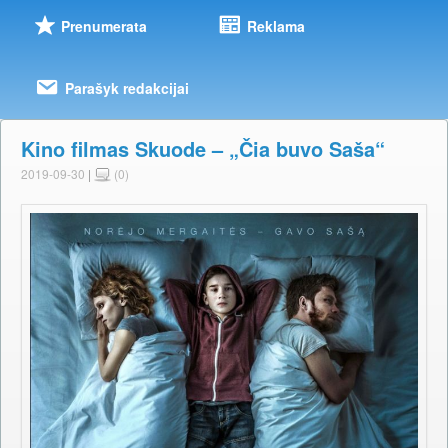
Prenumerata
Reklama
Parašyk redakcijai
Kino filmas Skuode – „Čia buvo Saša“
2019-09-30
|
(0)