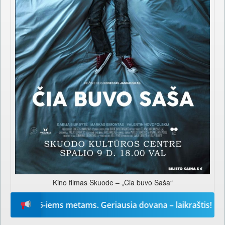
Kino filmas Skuode – „Čia buvo Saša“
“ 2026-iems metams. Geriausia dovana – laikraštis!