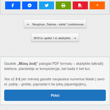
Pranešimo navigacija.
←
Renginys „Teatras – sielai“ Lenkimuose
→
2019 m. spalio 1 d. skaitykite
Gaukite
„Mūsų žodį“
patogiai PDF formatu – skaitykite laikraštį
telefone, planšetėje ar kompiuteryje, bet kada ir bet kur.
Vos už
3 €
per mėnesį gausite naujausius numerius tiesiai į savo
el. paštą – greitai, paprastai ir be jokių įsipareigojimų.
Pirkti