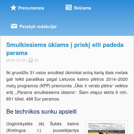
Prenumerata
Reklama
Parašyk redakcijai
Smulkiesiems ūkiams į priekį eiti padeda
parama
2019-12-02
|
(0)
Iki gruodžio 31-osios smulkieji ūkininkai antrą kartą šiais metais
gali teikti paraiškas pagal Lietuvos kaimo plėtros 2014–2020
metų programos (KPP) priemonės „Ūkio ir verslo plėtra“ veiklos
sritį ,,Parama smulkiesiems ūkiams“. Šiam etapui skirta 9 mln.
851 tūkst. 488 Eur paramos.
Be technikos sunku apsieiti
Uogininkystės ūkį Šukės kaime
(Kretingos r.) puoselėjantys