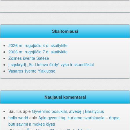
Skaitomiausi
2026 m. rugpjūčio 4 d. skaitykite
2026 m. rugpjūčio 7 d. skaitykite
Žolinės šventė Šatėse
Į sąskrydį „Su Lietuva širdy“ vyko ir skuodiškiai
Vasaros šventė Ylakiuose
Naujausi komentarai
Saulius
apie
Gyvenimo posūkiai, atvedę į Barstyčius
hello world
apie
Apie gyvenimą, kuriame svarbiausia – drąsa
būti savimi ir mokėti klysti