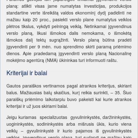
planą: atlikti visas jame numatytas investicijas, produkcijos
standartine verte išreikštą valdos ekonominį dydį padidinti ne
mažiau kaip 20 proc., pasiekti verslo plane numatytus veiklos
plėtros tikslus, vykdyti pelningą veiklą. Netinkamai įgyvendinus
verslo planą, likusi išmokos dalis nemokama, o išmokėtą
išmokos dalį tektų sugrąžinti. Verslo planą būtina pradėti
įgyvendinti per 9 mėn. nuo sprendimo skirti paramą priėmimo
dienos. Apie pradedamą įgyvendinti verslo planą Nacionalinę
mokėjimo agentūrą (NMA) ūkininkas turi informuoti raštu.
Kriterijai ir balai
Gautos paraiškos vertinamos pagal atrankos kriterijus, skiriant
balus. Mažiausias balų skaičius, kurį reikia surinkti, – 35. Šiuo
paraiškų priėmimo laikotarpiu buvo pakeisti kai kurie atrankos
kriterijai ir už juos skiriami balai.
Jeigu kuriamas specializuotas gyvulininkystės, daržininkystės,
uogininkystės, sodininkystės arba mišrusis ūkis, kurio viena
veiklų – gyvulininkystė ir kurio pajamos iš gyvulininkystės
veiklos, įgyvendinus verslo planą, turi sudaryti ne mažiau kaip