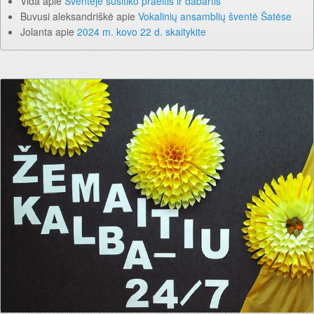
Vida
apie
Šventėje susitiko praeitis ir dabartis
Buvusi aleksandriškė
apie
Vokalinių ansamblių šventė Šatėse
Jolanta
apie
2024 m. kovo 22 d. skaitykite