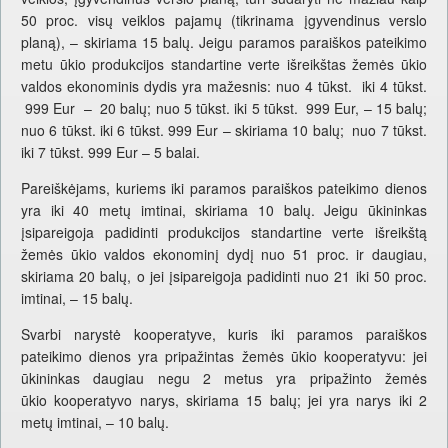
50 proc. visų veiklos pajamų (tikrinama įgyvendinus verslo
planą), – skiriama 15 balų. Jeigu paramos paraiškos pateikimo
metu ūkio produkcijos standartine verte išreikštas žemės ūkio
valdos ekonominis dydis yra mažesnis: nuo 4 tūkst. iki 4 tūkst.
999 Eur – 20 balų; nuo 5 tūkst. iki 5 tūkst. 999 Eur, – 15 balų;
nuo 6 tūkst. iki 6 tūkst. 999 Eur – skiriama 10 balų; nuo 7 tūkst.
iki 7 tūkst. 999 Eur – 5 balai.
Pareiškėjams, kuriems iki paramos paraiškos pateikimo dienos
yra iki 40 metų imtinai, skiriama 10 balų. Jeigu ūkininkas
įsipareigoja padidinti produkcijos standartine verte išreikštą
žemės ūkio valdos ekonominį dydį nuo 51 proc. ir daugiau,
skiriama 20 balų, o jei įsipareigoja padidinti nuo 21 iki 50 proc.
imtinai, – 15 balų.
Svarbi narystė kooperatyve, kuris iki paramos paraiškos
pateikimo dienos yra pripažintas žemės ūkio kooperatyvu: jei
ūkininkas daugiau negu 2 metus yra pripažinto žemės
ūkio kooperatyvo narys, skiriama 15 balų; jei yra narys iki 2
metų imtinai, – 10 balų.