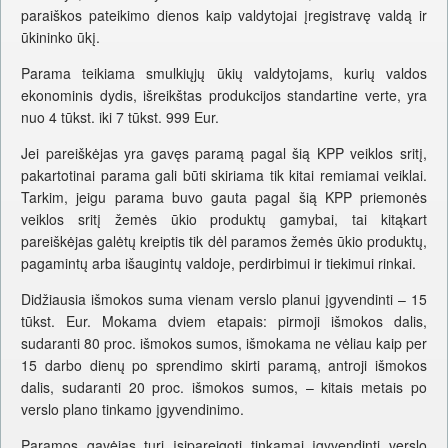
paraiškos pateikimo dienos kaip valdytojai įregistravę valdą ir
ūkininko ūkį.
Parama teikiama smulkiųjų ūkių valdytojams, kurių valdos
ekonominis dydis, išreikštas produkcijos standartine verte, yra
nuo 4 tūkst. iki 7 tūkst. 999 Eur.
Jei pareiškėjas yra gavęs paramą pagal šią KPP veiklos sritį,
pakartotinai parama gali būti skiriama tik kitai remiamai veiklai.
Tarkim, jeigu parama buvo gauta pagal šią KPP priemonės
veiklos sritį žemės ūkio produktų gamybai, tai kitąkart
pareiškėjas galėtų kreiptis tik dėl paramos žemės ūkio produktų,
pagamintų arba išaugintų valdoje, perdirbimui ir tiekimui rinkai.
Didžiausia išmokos suma vienam verslo planui įgyvendinti – 15
tūkst. Eur. Mokama dviem etapais: pirmoji išmokos dalis,
sudaranti 80 proc. išmokos sumos, išmokama ne vėliau kaip per
15 darbo dienų po sprendimo skirti paramą, antroji išmokos
dalis, sudaranti 20 proc. išmokos sumos, – kitais metais po
verslo plano tinkamo įgyvendinimo.
Paramos gavėjas turi įsipareigoti tinkamai įgyvendinti verslo