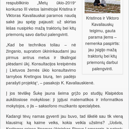
respublikinio „Metų ūkio-2019“
konkurso III vietos laimėtojai Kristina ir
Viktoras Kavaliauskai paramos naudą
Kristinos ir Viktoro
sakė jau spėję pajausti: už skirtas
Kavaliauskų
lėšas nusipirko mažą traktorių bei kitų
teigimu, gauta
priemonių savo darbui palengvinti.
parama jiems –
nemenka paspirtis:
„Kad be technikos toliau – nė
jau įsigijo mažą
žingsnio, supratom ūkininkaudami jau
traktorių bei kitų
pirmus antrus metus ir tikslingai
priemonių darbui
plėsdami ūkį. Konsultacijos kreipėmės
palengvinti.
į Lietuvos žemės ūkio konsultavimo
tarnybos Kretingos biurą, ten padėjo
parašyti projektą“, – pasakojo K. Kavaliauskienė.
Į jos tėviškę Šukę jauna šeima grįžo po studijų Klaipėdos
aukštosiose mokyklose: ji įgijusi matematikos ir informatikos
mokytojos, o jis – saksofono muzikanto specialybes.
Kadangi tėvų namas gyventi jau buvo, tad iškėlė sau tik vieną
klausimą: ką kaime veiks, kokia veikla užsiims? „Uošvis,
Kretingos rajone žinomas ūkininkas Stasys Lomsargis, ir patarė: