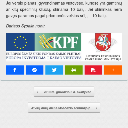
Jei verslo planas įgyvendinamas vietovėse, kuriose yra gamtinių
ar kitų specifinių kliūčių, skiriama 10 balų. Jei ūkininkas nėra
gavęs paramos pagal priemonės veiklos sritį, – 10 balų.
Dariaus Šypalio nuotr.
Pranešimo navigacija.
←
2019 m. gruodžio 3 d. skaitykite
→
Atvirų durų diena Mosėdžio seniūnijoje