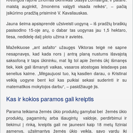
maistą auginkit, žmonėms valgyti visada reikės“, – pačią
įsikūrimo pradžią prisiminė V. Kavaliauskas.
Jauna šeima apsisprendė užsiveisti uogyną – iš pradžių braškių
pasisodino 15-oje arų, o dabar tas uogynas jau 1,5 hektaro,
tiesa, nedidelę dalį ploto užima ir avietės.
Mažeikiuose „ant asfalto“ užaugęs Viktoras teigė nė sapne
nesapnavęs, kad kada nors į antrą planą nustums išsvajotą
saksofoną ir taps ūkininku, mat lig tol apie žemės ūkį išmanęs
tiek, kiek gali išmanyti vaikas, vasaros atostogas leisdavęs pas
senelius kaime. „Mėgaujuosi tuo, ką kasdien darau, o Kristinai
veiklą uogyne bent kol kas puikiai sekasi suderinti ir su
matematikos mokytojos darbu“, – pasidžiaugė jis.
Kas ir kokios paramos gali kreiptis
Parama teikiama žemės ūkio produktų gamybai bei žemės ūkio
produktų, pagamintų arba išaugintų valdoje, perdirbimui ir
tiekimui į rinką, kreiptis gali ne jaunesni kaip 18 metų fiziniai
asmenys, užsiimantys žemės ūkio veikla, savo vardu iki