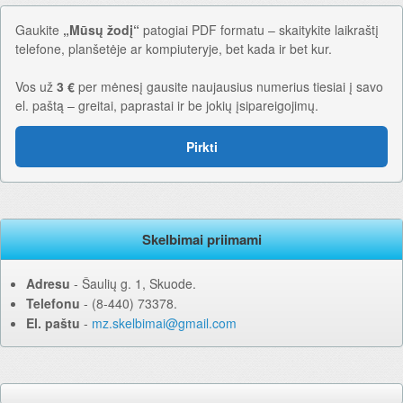
Gaukite
„Mūsų žodį“
patogiai PDF formatu – skaitykite laikraštį
telefone, planšetėje ar kompiuteryje, bet kada ir bet kur.
Vos už
3 €
per mėnesį gausite naujausius numerius tiesiai į savo
el. paštą – greitai, paprastai ir be jokių įsipareigojimų.
Pirkti
Skelbimai priimami
Adresu
‐ Šaulių g. 1, Skuode.
Telefonu
‐ (8-440) 73378.
El. paštu
‐
mz.skelbimai@gmail.com