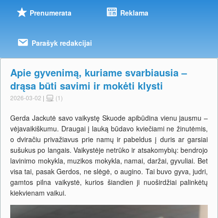
Prenumerata
Reklama
Parašyk redakcijai
Apie gyvenimą, kuriame svarbiausia –
drąsa būti savimi ir mokėti klysti
2026-03-02
|
(1)
Gerda Jackutė savo vaikystę Skuode apibūdina vienu jausmu –
vėjavaikiškumu. Draugai į lauką būdavo kviečiami ne žinutėmis,
o dviračiu privažiavus prie namų ir pabeldus į duris ar garsiai
sušukus po langais. Vaikystėje netrūko ir atsakomybių: bendrojo
lavinimo mokykla, muzikos mokykla, namai, daržai, gyvuliai. Bet
visa tai, pasak Gerdos, ne slėgė, o augino. Tai buvo gyva, judri,
gamtos pilna vaikystė, kurios šiandien ji nuoširdžiai palinkėtų
kiekvienam vaikui.