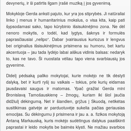
devynerių, ir ši patirtis ilgam įrašė muziką į jos gyvenimą.
Mokykloje Gerda anksti pajuto, kur yra jos stiprybės. Ji natūraliai
linko į menus ir humanitarinius mokslus, o visa kita, kaip pati
šypsodamasi sako, tapo kūrybinio išsisukinėjimo zona. Ne dėl
nenoro mokytis, o todėl, kad lygtys, šaknys ir formulės
paprasčiausiai „nelipo“. Dabar įvairiausius kuriozus ir lengvus
bei originalius išsisukinėjimus prisimena su humoru, bet kartu
akcentuoja – jau tada lydėjo labai aiškus vidinis balsas: nedaryk
to, kas ne tavo. Ši nuostata vėliau tapo viena svarbiausių jos
gyvenime.
Didelį pėdsaką paliko mokytojai, kurie mokėjo ne tik dėstyti
dalyką, bet ir kurti ryšį su vaikais – tokius, prie kurių eidamas
jausdavaisi saugus ir matomas. Ypač gražiai Gerda mini
Bronislavą Tamošauskienę – žmogų, kuriam iki šiol jaučia
didžiulį dėkingumą. Net ir šiandien, grįžus į Skuodą, netikėtas
susitikimas gatvėje ar parduotuvėje sukelia pačias geriausias
emocijas. Su dėkingumu ji prisimena ir jau a. a. fizikos mokytoją
Antaną Markauską, kuris mokėjo sudėtingus dalykus paaiškinti
paprastai ir leido mokytis be baimės klysti. Ne mažiau svarbios