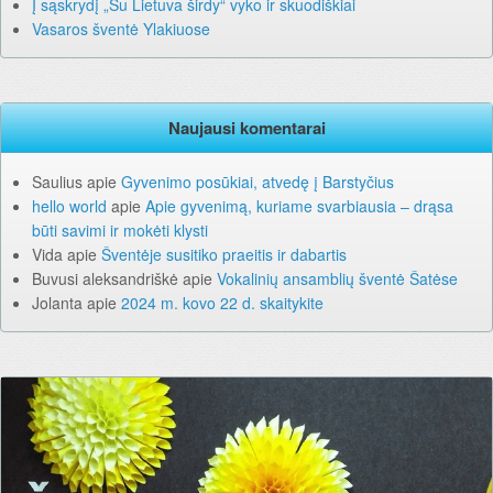
Į sąskrydį „Su Lietuva širdy“ vyko ir skuodiškiai
Vasaros šventė Ylakiuose
Naujausi komentarai
Saulius
apie
Gyvenimo posūkiai, atvedę į Barstyčius
hello world
apie
Apie gyvenimą, kuriame svarbiausia – drąsa
būti savimi ir mokėti klysti
Vida
apie
Šventėje susitiko praeitis ir dabartis
Buvusi aleksandriškė
apie
Vokalinių ansamblių šventė Šatėse
Jolanta
apie
2024 m. kovo 22 d. skaitykite