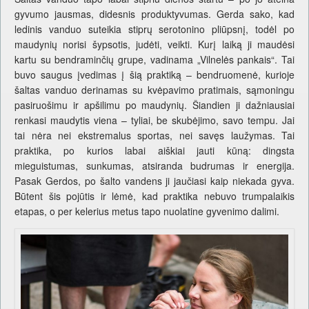
gyvumo jausmas, didesnis produktyvumas. Gerda sako, kad
ledinis vanduo suteikia stiprų serotonino pliūpsnį, todėl po
maudynių norisi šypsotis, judėti, veikti. Kurį laiką ji maudėsi
kartu su bendraminčių grupe, vadinama „Vilnelės pankais“. Tai
buvo saugus įvedimas į šią praktiką – bendruomenė, kurioje
šaltas vanduo derinamas su kvėpavimo pratimais, sąmoningu
pasiruošimu ir apšilimu po maudynių. Šiandien ji dažniausiai
renkasi maudytis viena – tyliai, be skubėjimo, savo tempu. Jai
tai nėra nei ekstremalus sportas, nei savęs laužymas. Tai
praktika, po kurios labai aiškiai jauti kūną: dingsta
mieguistumas, sunkumas, atsiranda budrumas ir energija.
Pasak Gerdos, po šalto vandens ji jaučiasi kaip niekada gyva.
Būtent šis pojūtis ir lėmė, kad praktika nebuvo trumpalaikis
etapas, o per kelerius metus tapo nuolatine gyvenimo dalimi.