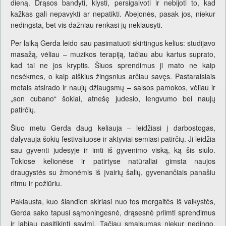
dieną. Drąsos bandyti, klysti, persigalvoti ir nebijoti to, kad
kažkas gali nepavykti ar nepatikti. Abejonės, pasak jos, niekur
nedingsta, bet vis dažniau renkasi jų neklausyti.
Per laiką Gerda leido sau pasimatuoti skirtingus kelius: studijavo
masažą, vėliau – muzikos terapiją, tačiau abu kartus suprato,
kad tai ne jos kryptis. Šiuos sprendimus ji mato ne kaip
nesėkmes, o kaip aiškius žingsnius arčiau savęs. Pastaraisiais
metais atsirado ir naujų džiaugsmų – salsos pamokos, vėliau ir
„son cubano“ šokiai, atnešę judesio, lengvumo bei naujų
patirčių.
Šiuo metu Gerda daug keliauja – leidžiasi į darbostogas,
dalyvauja šokių festivaliuose ir aktyviai semiasi patirčių. Ji leidžia
sau gyventi judesyje ir imti iš gyvenimo viską, ką šis siūlo.
Tokiose kelionėse ir patirtyse natūraliai gimsta naujos
draugystės su žmonėmis iš įvairių šalių, gyvenančiais panašiu
ritmu ir požiūriu.
Paklausta, kuo šiandien skiriasi nuo tos mergaitės iš vaikystės,
Gerda sako tapusi sąmoningesnė, drąsesnė priimti sprendimus
ir labiau pasitikinti savimi. Tačiau smalsumas niekur nedingo.