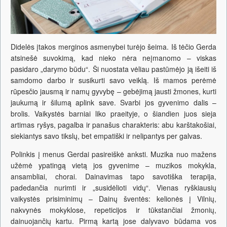
Didelės įtakos merginos asmenybei turėjo šeima. Iš tėčio Gerda
atsinešė suvokimą, kad nieko nėra neįmanomo – viskas
pasidaro „darymo būdu“. Ši nuostata vėliau pastūmėjo ją išeiti iš
samdomo darbo ir susikurti savo veiklą. Iš mamos perėmė
rūpesčio jausmą ir namų gyvybę – gebėjimą jausti žmones, kurti
jaukumą ir šilumą aplink save. Svarbi jos gyvenimo dalis –
brolis. Vaikystės barniai liko praeityje, o šiandien juos sieja
artimas ryšys, pagalba ir panašus charakteris: abu karštakošiai,
siekiantys savo tikslų, bet empatiški ir nelipantys per galvas.
Polinkis į menus Gerdai pasireiškė anksti. Muzika nuo mažens
užėmė ypatingą vietą jos gyvenime – muzikos mokykla,
ansambliai, chorai. Dainavimas tapo savotiška terapija,
padedančia nurimti ir „susidėlioti vidų“. Vienas ryškiausių
vaikystės prisiminimų – Dainų šventės: kelionės į Vilnių,
nakvynės mokyklose, repeticijos ir tūkstančiai žmonių,
dainuojančių kartu. Pirmą kartą jose dalyvavo būdama vos