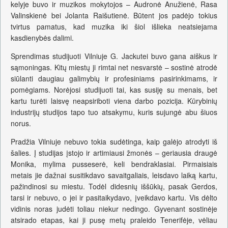
kelyje buvo ir muzikos mokytojos – Audronė Anužienė, Rasa
Valinskienė bei Jolanta Raišutienė. Būtent jos padėjo tokius
tvirtus pamatus, kad muzika iki šiol išlieka neatsiejama
kasdienybės dalimi.
Sprendimas studijuoti Vilniuje G. Jackutei buvo gana aiškus ir
sąmoningas. Kitų miestų ji rimtai net nesvarstė – sostinė atrodė
siūlanti daugiau galimybių ir profesiniams pasirinkimams, ir
pomėgiams. Norėjosi studijuoti tai, kas susiję su menais, bet
kartu turėti laisvę neapsiriboti viena darbo pozicija. Kūrybinių
industrijų studijos tapo tuo atsakymu, kuris sujungė abu šiuos
norus.
Pradžia Vilniuje nebuvo tokia sudėtinga, kaip galėjo atrodyti iš
šalies. Į studijas įstojo ir artimiausi žmonės – geriausia draugė
Monika, mylima pusseserė, keli bendraklasiai. Pirmaisiais
metais jie dažnai susitikdavo savaitgaliais, leisdavo laiką kartu,
pažindinosi su miestu. Todėl didesnių iššūkių, pasak Gerdos,
tarsi ir nebuvo, o jei ir pasitaikydavo, įveikdavo kartu. Vis dėlto
vidinis noras judėti toliau niekur nedingo. Gyvenant sostinėje
atsirado etapas, kai ji pusę metų praleido Tenerifėje, vėliau