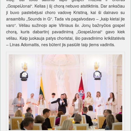
„GospelJonai“. Kelias į šį chorą nebuvo atsitiktinis. Dar anksčiau
ji buvo pastebėjusi choro vadovę Kristiną, kai ši dainavo su
ansambliu „Sounds in G“. Tada vis pagalvodavo – „kaip kietai jie
varo“. Vėliau sužinojo apie Vilniaus šv. Jonų bažnyčios gospel
chorą, kuris dabartinį pavadinimą „GospelJonai“ gavo kiek
vėliau. Kaip juokauja patys choristai, šio pavadinimo krikštatėvis
– Linas Adomaitis, nes būtent jis pasiūlė taip jiems vadintis.