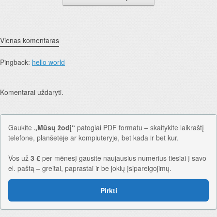
Vienas komentaras
Pingback:
hello world
Komentarai uždaryti.
Gaukite
„Mūsų žodį“
patogiai PDF formatu – skaitykite laikraštį
telefone, planšetėje ar kompiuteryje, bet kada ir bet kur.
Vos už
3 €
per mėnesį gausite naujausius numerius tiesiai į savo
el. paštą – greitai, paprastai ir be jokių įsipareigojimų.
Pirkti