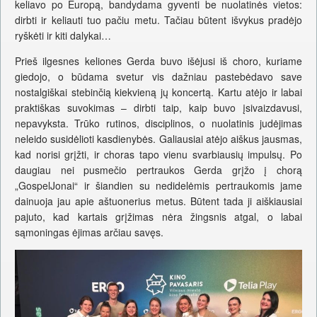
keliavo po Europą, bandydama gyventi be nuolatinės vietos:
dirbti ir keliauti tuo pačiu metu. Tačiau būtent išvykus pradėjo
ryškėti ir kiti dalykai…
Prieš ilgesnes keliones Gerda buvo išėjusi iš choro, kuriame
giedojo, o būdama svetur vis dažniau pastebėdavo save
nostalgiškai stebinčią kiekvieną jų koncertą. Kartu atėjo ir labai
praktiškas suvokimas – dirbti taip, kaip buvo įsivaizdavusi,
nepavyksta. Trūko rutinos, disciplinos, o nuolatinis judėjimas
neleido susidėlioti kasdienybės. Galiausiai atėjo aiškus jausmas,
kad norisi grįžti, ir choras tapo vienu svarbiausių impulsų. Po
daugiau nei pusmečio pertraukos Gerda grįžo į chorą
„GospelJonai“ ir šiandien su nedidelėmis pertraukomis jame
dainuoja jau apie aštuonerius metus. Būtent tada ji aiškiausiai
pajuto, kad kartais grįžimas nėra žingsnis atgal, o labai
sąmoningas ėjimas arčiau savęs.