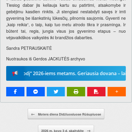
Tiesiog dabar jis keliauja kartu su patirtimi, atsakomybe ir
gebėjimu kasdien rinktis. Ji stengiasi nestabdyti savęs ir imti
gyvenimą be išankstinių lūkesčių, pilnomis saujomis. Gyventi ne
„kaip reikia“, o taip, kaip tuo metu atrodo tikra ir prasminga. Ir
būtent tai, regis, jungia visus jos gyvenimo etapus – nuo
vėjavaikiškos vaikystės iki brandžios dabarties.
Sandra PETRAUSKAITĖ
Nuotraukos iš Gerdos JACKUTĖS archyvo
odį“ 2026-iems metams. Geriausia dovana – laikraštis!
Pranešimo navigacija.
←
Moters diena Didžiuosiuose Rūšupiuose
→
2026 m. kovo 3 d. skaitykite