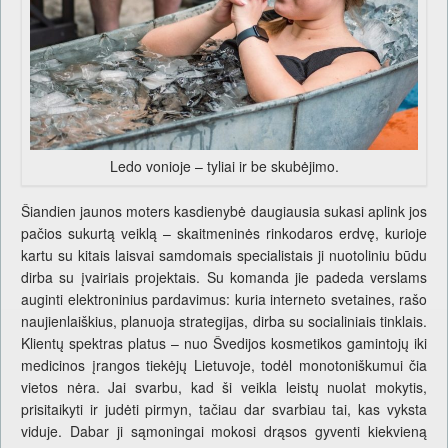
Ledo vonioje – tyliai ir be skubėjimo.
Šiandien jaunos moters kasdienybė daugiausia sukasi aplink jos
pačios sukurtą veiklą – skaitmeninės rinkodaros erdvę, kurioje
kartu su kitais laisvai samdomais specialistais ji nuotoliniu būdu
dirba su įvairiais projektais. Su komanda jie padeda verslams
auginti elektroninius pardavimus: kuria interneto svetaines, rašo
naujienlaiškius, planuoja strategijas, dirba su socialiniais tinklais.
Klientų spektras platus – nuo Švedijos kosmetikos gamintojų iki
medicinos įrangos tiekėjų Lietuvoje, todėl monotoniškumui čia
vietos nėra. Jai svarbu, kad ši veikla leistų nuolat mokytis,
prisitaikyti ir judėti pirmyn, tačiau dar svarbiau tai, kas vyksta
viduje. Dabar ji sąmoningai mokosi drąsos gyventi kiekvieną