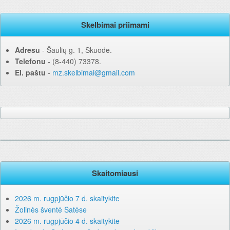
Skelbimai priimami
Adresu
‐ Šaulių g. 1, Skuode.
Telefonu
‐ (8-440) 73378.
El. paštu
‐
mz.skelbimai@gmail.com
Skaitomiausi
2026 m. rugpjūčio 7 d. skaitykite
Žolinės šventė Šatėse
2026 m. rugpjūčio 4 d. skaitykite