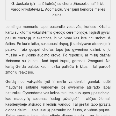
G. Jackutė (pirma iš kairės) su choru „GospelJonai“ ir šio
vardo krikštatėviu L. Adomaičiu. Vienijami bendros meilės
dainai.
Lemtingu momentu tapo pusbrolio vestuvės, kuriose Kristina
kartu su kitomis vokalistėmis giedojo ceremonijoje. Išgirsti gyvai,
pajusti energiją ir skambesį buvo visai kas kita nei stebėti iš
šalies. Po kurio laiko, sukaupusi drąsą, ji sudalyvavo atrankoje ir
pateko. Taip gospel choras tapo jos gyvenimo dalimi, o jo
muzika – ir vidinio augimo erdve. Po repeticijų ar mišių dažnai
išeinama su jausmu, kad tapai truputį geresniu žmogumi. Ne
kartą Gerda pajuto, kad muzika paliečia ir kitus – tai parodė
žmonių reakcijos.
Gerdą nuo vaikystės lydi ir meilė vandeniui, gamtai, todėl
maudynės šaltame vandenyje jos gyvenime atsirado labai
natūraliai. Gyvendama vos kelios minutės nuo upės ji pastebėjo,
kad maudynių sezonas tiesiog „užsitęsė“ – atėjus žiemai,
kasdienybėje atsirado ir ledinis vanduo. Tai greitai tapo įprasta
dienos dalimi. Labiausiai ją patraukė ne fizinis, o vidinis pojūtis.
Šaltas vanduo tapo labai stipriu dienos startu – po jo ateina