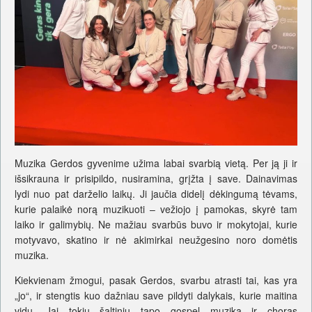
Muzika Gerdos gyvenime užima labai svarbią vietą. Per ją ji ir
išsikrauna ir prisipildo, nusiramina, grįžta į save. Dainavimas
lydi nuo pat darželio laikų. Ji jaučia didelį dėkingumą tėvams,
kurie palaikė norą muzikuoti – vežiojo į pamokas, skyrė tam
laiko ir galimybių. Ne mažiau svarbūs buvo ir mokytojai, kurie
motyvavo, skatino ir nė akimirkai neužgesino noro domėtis
muzika.
Kiekvienam žmogui, pasak Gerdos, svarbu atrasti tai, kas yra
„jo“, ir stengtis kuo dažniau save pildyti dalykais, kurie maitina
vidų. Jai tokiu šaltiniu tapo gospel muzika ir choras