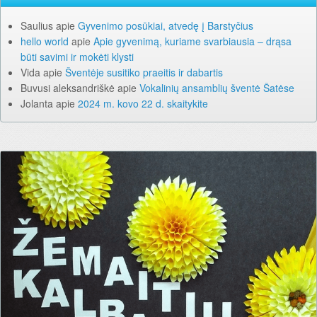
Saulius
apie
Gyvenimo posūkiai, atvedę į Barstyčius
hello world
apie
Apie gyvenimą, kuriame svarbiausia – drąsa
būti savimi ir mokėti klysti
Vida
apie
Šventėje susitiko praeitis ir dabartis
Buvusi aleksandriškė
apie
Vokalinių ansamblių šventė Šatėse
Jolanta
apie
2024 m. kovo 22 d. skaitykite