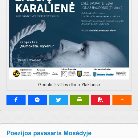
Gedulo ir vilties diena Ylakiuose
Poezijos pavasaris Mosėdyje