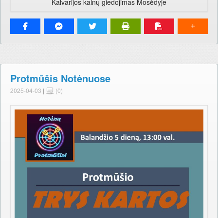
Kalvarijos kalnų giedojimas Mosėdyje
Protmūšis Notėnuose
2025-04-03
|
(0)