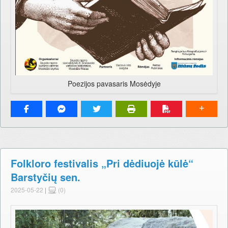
Poezijos pavasaris Mosėdyje
Folkloro festivalis „Pri dėdiuojė kūlė“
Barstyčių sen.
2025-05-22
|
(0)