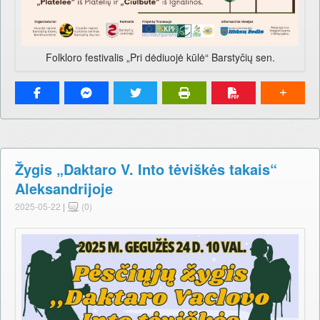
Folkloro festivalis „Pri dėdiuojė kūlė“ Barstyčių sen.
Žygis „Daktaro V. Into tėviškės takais“
Aleksandrijoje
2025-05-22
|
(0)