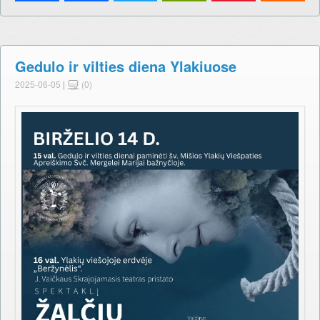
Gedulo ir vilties diena Ylakiuose
2025-06-05
|
(0)