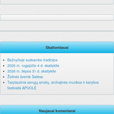
Skaitomiausi
Bažnyčioje suskambo tradicijos
2026 m. rugpjūčio 4 d. skaitykite
2026 m. liepos 31 d. skaitykite
Žolinės šventė Šatėse
Tarptautinis senųjų amatų, archajinės muzikos ir karybos
festivalis APUOLĖ
Naujausi komentarai