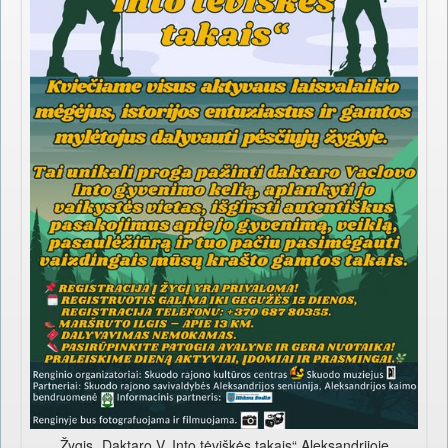
Žygis „Daktaro V. Into tėviškės takais“ Aleksandrijoje