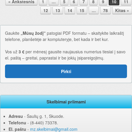
Pranešimo navigacija.
« Ankstesnis
1
…
5
6
7
8
9
10
11
12
13
14
15
…
78
Kitas »
Gaukite
„Mūsų žodį“
patogiai PDF formatu – skaitykite laikraštį
telefone, planšetėje ar kompiuteryje, bet kada ir bet kur.
Vos už
3 €
per mėnesį gausite naujausius numerius tiesiai į savo
el. paštą – greitai, paprastai ir be jokių įsipareigojimų.
Pirkti
Skelbimai priimami
Adresu
‐ Šaulių g. 1, Skuode.
Telefonu
‐ (8-440) 73378.
El. paštu
‐
mz.skelbimai@gmail.com