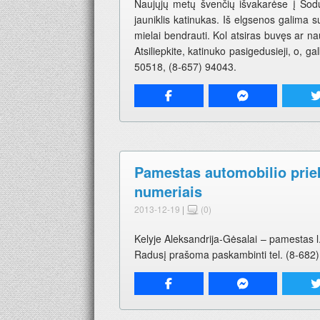
Naujųjų metų švenčių išvakarėse į Sodų
jauniklis katinukas. Iš elgsenos galima s
mielai bendrauti. Kol atsiras buvęs ar nau
Atsiliepkite, katinuko pasigedusieji, o, gal
50518, (8-657) 94043.
Pamestas automobilio priek
numeriais
2013-12-19
|
(0)
Kelyje Aleksandrija-Gėsalai – pamestas l.
Radusį prašoma paskambinti tel. (8-682