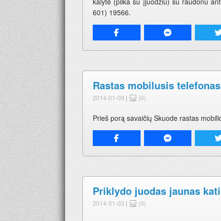
kalytė (pilka su įjuodžiu) su raudonu ant
601) 19566.
Rastas mobilusis telefonas
2014-01-09
|
(0)
Prieš porą savaičių Skuode rastas mobilio
Priklydo juodas jaunas kat
2014-01-03
|
(0)