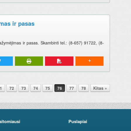
mas ir pasas
žymėjimas ir pasas. Skambinti tel.: (8-657) 91722, (8-
1
72
73
74
75
76
77
78
Kitas »
aitomiausi
Puslapiai