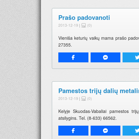
Prašo padovanoti
2013-12-19
|
(0)
Vieniša keturių vaikų mama prašo padov
27355.
Pamestos trijų dalių metal
2013-12-19
|
(0)
Kelyje Skuodas-Vabaliai pamestos trij
atsilygins. Tel. (8-633) 66562.