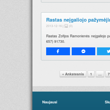
Rastas neįgaliojo pažymėji
2013-12-16
|
(0)
Rastas Zofijos Ramonienės neįgaliojo pa
657) 91730.
Pranešimo navigacija.
« Ankstesnis
1
…
7
Naujausi
Sk