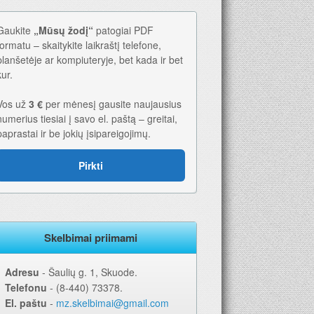
Gaukite
„Mūsų žodį“
patogiai PDF
formatu – skaitykite laikraštį telefone,
planšetėje ar kompiuteryje, bet kada ir bet
kur.
Vos už
3 €
per mėnesį gausite naujausius
numerius tiesiai į savo el. paštą – greitai,
paprastai ir be jokių įsipareigojimų.
Pirkti
Skelbimai priimami
Adresu
‐ Šaulių g. 1, Skuode.
Telefonu
‐ (8-440) 73378.
El. paštu
‐
mz.skelbimai@gmail.com