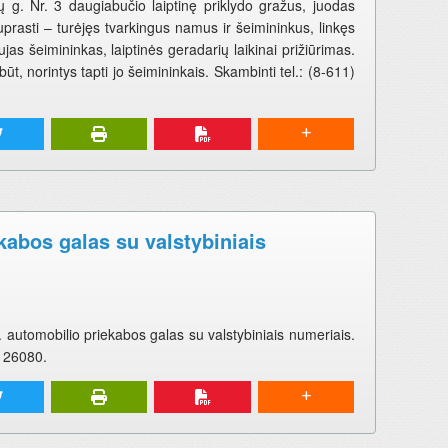
 g. Nr. 3 daugiabučio laiptinę priklydo gražus, juodas
uprasti – turėjęs tvarkingus namus ir šeimininkus, linkęs
jas šeimininkas, laiptinės geradarių laikinai prižiūrimas.
būt, norintys tapti jo šeimininkais. Skambinti tel.: (8-611)
abos galas su valstybiniais
 automobilio priekabos galas su valstybiniais numeriais.
) 26080.