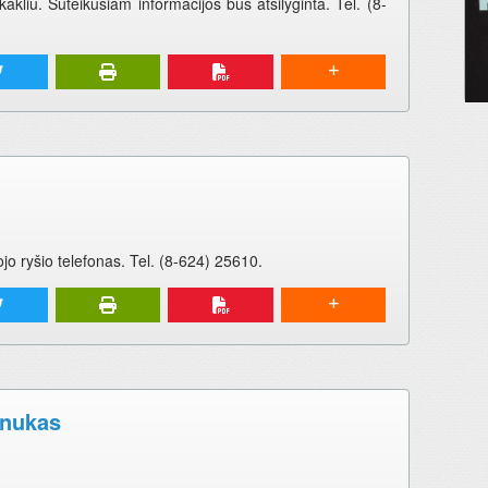
kakliu. Suteikusiam informacijos bus atsilyginta. Tel. (8-
jo ryšio telefonas. Tel. (8-624) 25610.
inukas