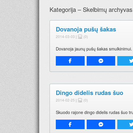
Kategorija – Skelbimų archyvas
Dovanoja pušų šakas
2014-03-03
|
(0)
Dovanoja jaunų pušų šakas smulkinimui. T
Dingo didelis rudas šuo
2014-02-25
|
(0)
Skuodo rajone dingo didelis rudas šuo t