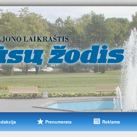
edakcija
Prenumerata
Reklama