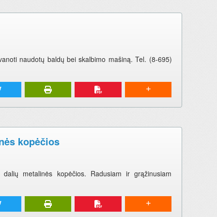
anoti naudotų baldų bei skalbimo mašiną. Tel. (8-695)
inės kopėčios
ų dalių metalinės kopėčios. Radusiam ir grąžinusiam