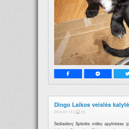
Dingo Laikos veislės kalyt
2014-01-13
|
(0)
Šeštadienį Špitolės miško apylinkėse (p