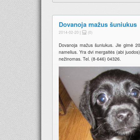
Dovanoja mažus šuniukus
2014-02-20
|
(0)
Dovanoja mažus šuniukus. Jie gimė 2013
namelius. Yra dvi mergaitės (abi juodos
nežinomas. Tel. (8-646) 04326.