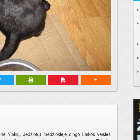
ė
rie Ylakių, Jedžiotų) medžioklėje dingo Laikos veislės