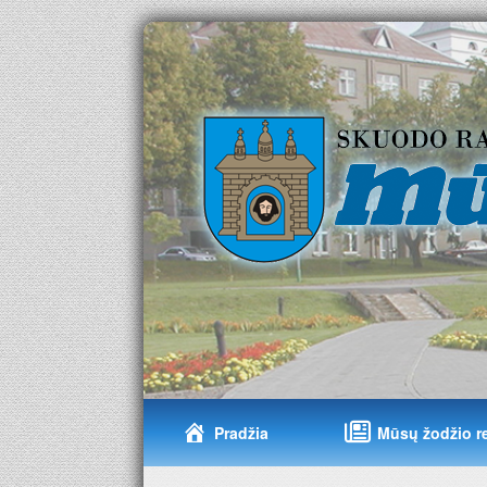
Pradžia
Mūsų žodžio r