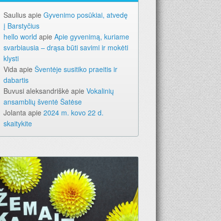
Saulius
apie
Gyvenimo posūkiai, atvedę
į Barstyčius
hello world
apie
Apie gyvenimą, kuriame
svarbiausia – drąsa būti savimi ir mokėti
klysti
Vida
apie
Šventėje susitiko praeitis ir
dabartis
Buvusi aleksandriškė
apie
Vokalinių
ansamblių šventė Šatėse
Jolanta
apie
2024 m. kovo 22 d.
skaitykite