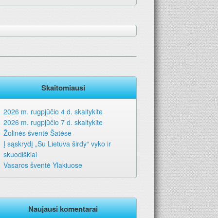
Skaitomiausi
2026 m. rugpjūčio 4 d. skaitykite
2026 m. rugpjūčio 7 d. skaitykite
Žolinės šventė Šatėse
Į sąskrydį „Su Lietuva širdy“ vyko ir
skuodiškiai
Vasaros šventė Ylakiuose
Naujausi komentarai