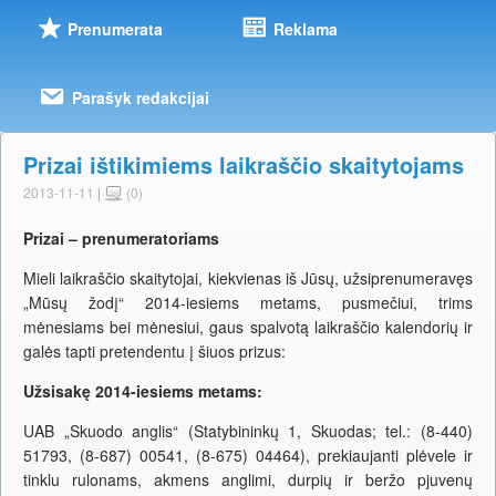
Prenumerata
Reklama
Parašyk redakcijai
Prizai ištikimiems laikraščio skaitytojams
2013-11-11
|
(0)
Prizai – prenumeratoriams
Mieli laikraščio skaitytojai, kiekvienas iš Jūsų, užsiprenumeravęs
„Mūsų žodį“ 2014-iesiems metams, pusmečiui, trims
mėnesiams bei mėnesiui, gaus spalvotą laikraščio kalendorių ir
galės tapti pretendentu į šiuos prizus:
Užsisakę 2014-iesiems metams:
UAB „Skuodo anglis“ (Statybininkų 1, Skuodas; tel.: (8-440)
51793, (8-687) 00541, (8-675) 04464), prekiaujanti plėvele ir
tinklu rulonams, akmens anglimi, durpių ir beržo pjuvenų