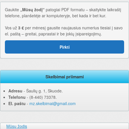
Gaukite
„Mūsų žodį“
patogiai PDF formatu – skaitykite laikraštį
telefone, planšetėje ar kompiuteryje, bet kada ir bet kur.
Vos už
3 €
per mėnesį gausite naujausius numerius tiesiai į savo
el. paštą – greitai, paprastai ir be jokių įsipareigojimų.
Pirkti
Skelbimai priimami
Adresu
‐ Šaulių g. 1, Skuode.
Telefonu
‐ (8-440) 73378.
El. paštu
‐
mz.skelbimai@gmail.com
Mūsų žodis