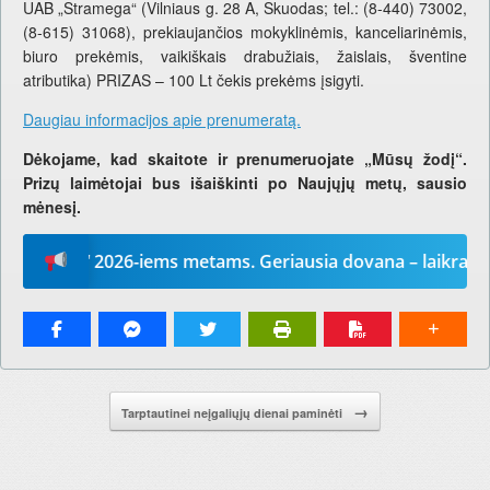
UAB „Stramega“ (Vilniaus g. 28 A, Skuodas; tel.: (8-440) 73002,
(8-615) 31068), prekiaujančios mokyklinėmis, kanceliarinėmis,
biuro prekėmis, vaikiškais drabužiais, žaislais, šventine
atributika) PRIZAS – 100 Lt čekis prekėms įsigyti.
Daugiau informacijos apie prenumeratą.
Dėkojame, kad skaitote ir prenumeruojate „Mūsų žodį“.
Prizų laimėtojai bus išaiškinti po Naujųjų metų, sausio
mėnesį.
žodį“ 2026-iems metams. Geriausia dovana – laikraštis!
Pranešimo navigacija.
→
Tarptautinei neįgaliųjų dienai paminėti