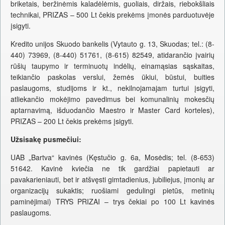
briketais, beržinėmis kaladėlėmis, guoliais, diržais, riebokšliais
technikai, PRIZAS – 500 Lt čekis prekėms įmonės parduotuvėje
įsigyti.
Kredito unijos Skuodo bankelis (Vytauto g. 13, Skuodas; tel.: (8-
440) 73969, (8-440) 51761, (8-615) 82549, atidarančio įvairių
rūšių taupymo ir terminuotų indėlių, einamąsias sąskaitas,
teikiančio paskolas verslui, žemės ūkiui, būstui, buities
paslaugoms, studijoms ir kt., nekilnojamajam turtui įsigyti,
atliekančio mokėjimo pavedimus bei komunalinių mokesčių
aptarnavimą, išduodančio Maestro ir Master Card korteles),
PRIZAS – 200 Lt čekis prekėms įsigyti.
Užsisakę pusmečiui:
UAB „Bartva“ kavinės (Kęstučio g. 6a, Mosėdis; tel. (8-653)
51642. Kavinė kviečia ne tik gardžiai papietauti ar
pavakarieniauti, bet ir atšvęsti gimtadienius, jubiliejus, įmonių ar
organizacijų sukaktis; ruošiami gedulingi pietūs, metinių
paminėjimai) TRYS PRIZAI – trys čekiai po 100 Lt kavinės
paslaugoms.