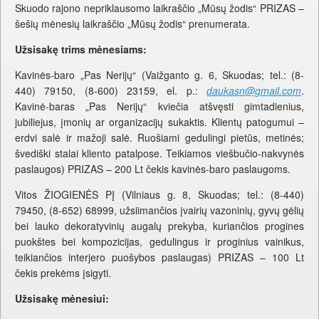
Skuodo rajono nepriklausomo laikraščio „Mūsų žodis“ PRIZAS –
šešių mėnesių laikraščio „Mūsų žodis“ prenumerata.
Užsisakę trims mėnesiams:
Kavinės-baro „Pas Nerijų“ (Vaižganto g. 6, Skuodas; tel.: (8-
440) 79150, (8-600) 23159, el. p.:
daukasn@gmail.com
.
Kavinė-baras „Pas Nerijų“ kviečia atšvęsti gimtadienius,
jubiliejus, įmonių ar organizacijų sukaktis. Klientų patogumui –
erdvi salė ir mažoji salė. Ruošiami gedulingi pietūs, metinės;
švediški stalai kliento patalpose. Teikiamos viešbučio-nakvynės
paslaugos) PRIZAS – 200 Lt čekis kavinės-baro paslaugoms.
Vitos ŽIOGIENĖS PĮ (Vilniaus g. 8, Skuodas; tel.: (8-440)
79450, (8-652) 68999, užsiimančios įvairių vazoninių, gyvų gėlių
bei lauko dekoratyvinių augalų prekyba, kuriančios progines
puokštes bei kompozicijas, gedulingus ir proginius vainikus,
teikiančios interjero puošybos paslaugas) PRIZAS – 100 Lt
čekis prekėms įsigyti.
Užsisakę mėnesiui: