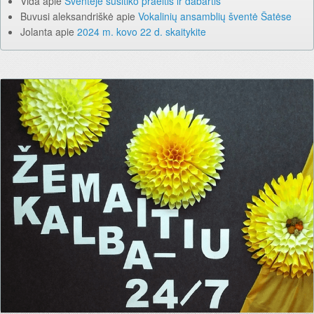
Vida
apie
Šventėje susitiko praeitis ir dabartis
Buvusi aleksandriškė
apie
Vokalinių ansamblių šventė Šatėse
Jolanta
apie
2024 m. kovo 22 d. skaitykite