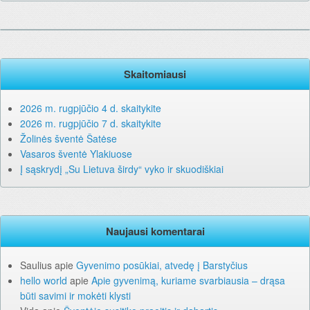
Skaitomiausi
2026 m. rugpjūčio 4 d. skaitykite
2026 m. rugpjūčio 7 d. skaitykite
Žolinės šventė Šatėse
Vasaros šventė Ylakiuose
Į sąskrydį „Su Lietuva širdy“ vyko ir skuodiškiai
Naujausi komentarai
Saulius
apie
Gyvenimo posūkiai, atvedę į Barstyčius
hello world
apie
Apie gyvenimą, kuriame svarbiausia – drąsa
būti savimi ir mokėti klysti