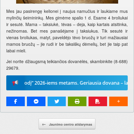
Mes jau pasirengę kelionei į naujus namučius ir laukiame mus
mylinčių šeimininkų. Mes gimėme spalio 1 d. Esame 4 broliukai
ir sesutė. Mama – taksiukė, tėvas – deja, kaip kartais atsitinka,
nežinomas. Bet mes panašėjame į taksiukus. Tik sesutė ir
vienas broliukas, matyt, paveldėjo tėvo bruožų ir turi mažiausiai
mamos bruožų – jie rudi ir be taksiškų dėmelių, bet jie taip pat
labai mieli.
Jei norite džiaugsmą teikiančios dovanėlės, skambinkite (8-688)
29679.
ūsų žodį“ 2026-iems metams. Geriausia dovana – laikrašti
Pranešimo navigacija.
←
Jaunimo centro atidarymas