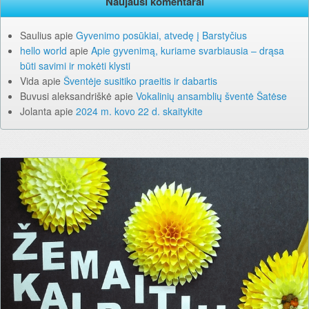
Naujausi komentarai
Saulius
apie
Gyvenimo posūkiai, atvedę į Barstyčius
hello world
apie
Apie gyvenimą, kuriame svarbiausia – drąsa
būti savimi ir mokėti klysti
Vida
apie
Šventėje susitiko praeitis ir dabartis
Buvusi aleksandriškė
apie
Vokalinių ansamblių šventė Šatėse
Jolanta
apie
2024 m. kovo 22 d. skaitykite