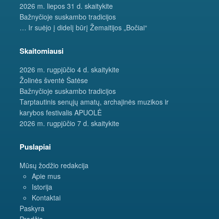
2026 m. liepos 31 d. skaitykite
Bažnyčioje suskambo tradicijos
… Ir suėjo į didelį būrį Žemaitijos „Bočiai“
Skaitomiausi
2026 m. rugpjūčio 4 d. skaitykite
Žolinės šventė Šatėse
Bažnyčioje suskambo tradicijos
Tarptautinis senųjų amatų, archajinės muzikos ir
karybos festivalis APUOLĖ
2026 m. rugpjūčio 7 d. skaitykite
Puslapiai
Mūsų žodžio redakcija
Apie mus
Istorija
Kontaktai
Paskyra
Pradžia