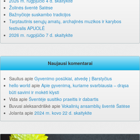
2026 m. rugpjūčio 4 d. skaitykite
Žolinės šventė Šatėse
Bažnyčioje suskambo tradicijos
Tarptautinis senųjų amatų, archajinės muzikos ir karybos
festivalis APUOLĖ
2026 m. rugpjūčio 7 d. skaitykite
Naujausi komentarai
Saulius
apie
Gyvenimo posūkiai, atvedę į Barstyčius
hello world
apie
Apie gyvenimą, kuriame svarbiausia – drąsa
būti savimi ir mokėti klysti
Vida
apie
Šventėje susitiko praeitis ir dabartis
Buvusi aleksandriškė
apie
Vokalinių ansamblių šventė Šatėse
Jolanta
apie
2024 m. kovo 22 d. skaitykite