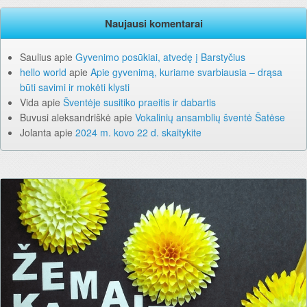
Naujausi komentarai
Saulius
apie
Gyvenimo posūkiai, atvedę į Barstyčius
hello world
apie
Apie gyvenimą, kuriame svarbiausia – drąsa
būti savimi ir mokėti klysti
Vida
apie
Šventėje susitiko praeitis ir dabartis
Buvusi aleksandriškė
apie
Vokalinių ansamblių šventė Šatėse
Jolanta
apie
2024 m. kovo 22 d. skaitykite