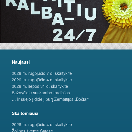
Naujausi
2026 m. rugpjūčio 7 d. skaitykite
2026 m. rugpjūčio 4 d. skaitykite
2026 m. liepos 31 d. skaitykite
Bažnyčioje suskambo tradicijos
… Ir suėjo į didelį būrį Žemaitijos „Bočiai“
Skaitomiausi
2026 m. rugpjūčio 4 d. skaitykite
Žolinės šventė Šatėse