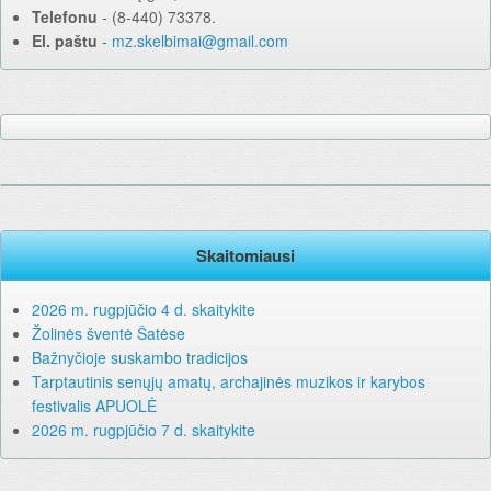
Telefonu
‐ (8-440) 73378.
El. paštu
‐
mz.skelbimai@gmail.com
Skaitomiausi
2026 m. rugpjūčio 4 d. skaitykite
Žolinės šventė Šatėse
Bažnyčioje suskambo tradicijos
Tarptautinis senųjų amatų, archajinės muzikos ir karybos
festivalis APUOLĖ
2026 m. rugpjūčio 7 d. skaitykite