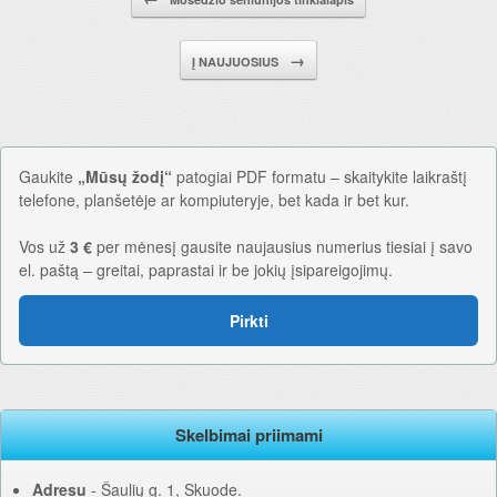
→
Į NAUJUOSIUS
Gaukite
„Mūsų žodį“
patogiai PDF formatu – skaitykite laikraštį
telefone, planšetėje ar kompiuteryje, bet kada ir bet kur.
Vos už
3 €
per mėnesį gausite naujausius numerius tiesiai į savo
el. paštą – greitai, paprastai ir be jokių įsipareigojimų.
Pirkti
Skelbimai priimami
Adresu
‐ Šaulių g. 1, Skuode.