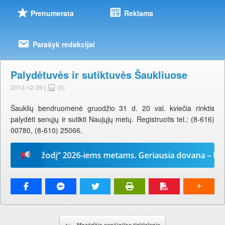
Prenumerata
Reklama
Parašyk redakcijai
Palydėtuvės ir sutiktuvės Šaukliuose
2013-12-26
|
(0)
Šauklių bendruomenė gruodžio 31 d. 20 val. kviečia rinktis
palydėti senųjų ir sutikti Naujųjų metų. Registruotis tel.: (8-616)
00780, (8-610) 25066.
„Mūsų žodį“ 2026-iems metams. Geriausia dovana – laikrašt
Pranešimo navigacija.
←
Mosėdžio seniūnijos tinklalapis