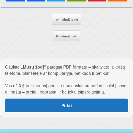
Pranešimo navigacija.
←
Medžioklė
→
Rinkimai
Gaukite
„Mūsų žodį“
patogiai PDF formatu – skaitykite laikraštį
telefone, planšetėje ar kompiuteryje, bet kada ir bet kur.
Vos už
3 €
per mėnesį gausite naujausius numerius tiesiai į savo
el. paštą – greitai, paprastai ir be jokių įsipareigojimų.
Pirkti