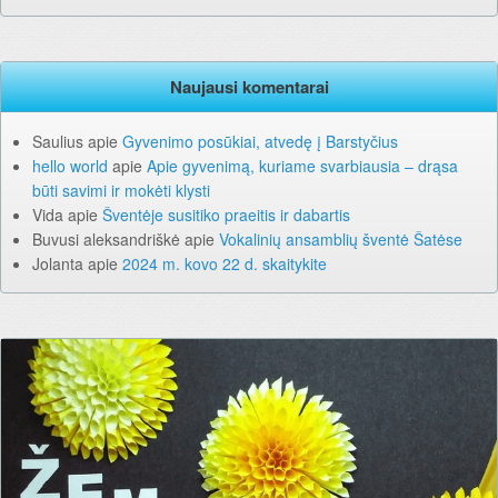
Naujausi komentarai
Saulius
apie
Gyvenimo posūkiai, atvedę į Barstyčius
hello world
apie
Apie gyvenimą, kuriame svarbiausia – drąsa
būti savimi ir mokėti klysti
Vida
apie
Šventėje susitiko praeitis ir dabartis
Buvusi aleksandriškė
apie
Vokalinių ansamblių šventė Šatėse
Jolanta
apie
2024 m. kovo 22 d. skaitykite