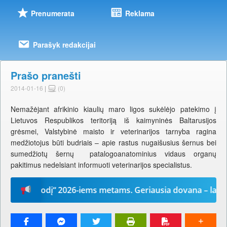
Prenumerata
Reklama
Parašyk redakcijai
Prašo pranešti
2014-01-16
|
(0)
Nemažėjant afrikinio kiaulių maro ligos sukėlėjo patekimo į
Lietuvos Respublikos teritoriją iš kaimyninės Baltarusijos
grėsmei, Valstybinė maisto ir veterinarijos tarnyba ragina
medžiotojus būti budriais – apie rastus nugaišusius šernus bei
sumedžiotų šernų patalogoanatominius vidaus organų
pakitimus nedelsiant informuoti veterinarijos specialistus.
ūsų žodį“ 2026-iems metams. Geriausia dovana – laikrašti