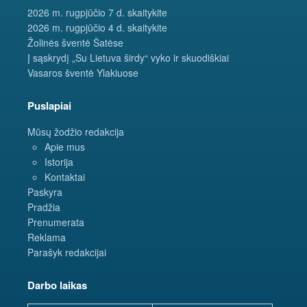
2026 m. rugpjūčio 7 d. skaitykite
2026 m. rugpjūčio 4 d. skaitykite
Žolinės šventė Šatėse
Į sąskrydį „Su Lietuva širdy“ vyko ir skuodiškiai
Vasaros šventė Ylakiuose
Puslapiai
Mūsų žodžio redakcija
Apie mus
Istorija
Kontaktai
Paskyra
Pradžia
Prenumerata
Reklama
Parašyk redakcijai
Darbo laikas