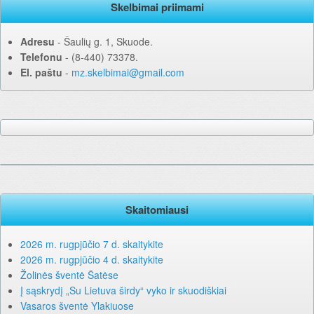
Skelbimai priimami
Adresu
‐ Šaulių g. 1, Skuode.
Telefonu
‐ (8-440) 73378.
El. paštu
‐
mz.skelbimai@gmail.com
Skaitomiausi
2026 m. rugpjūčio 7 d. skaitykite
2026 m. rugpjūčio 4 d. skaitykite
Žolinės šventė Šatėse
Į sąskrydį „Su Lietuva širdy“ vyko ir skuodiškiai
Vasaros šventė Ylakiuose