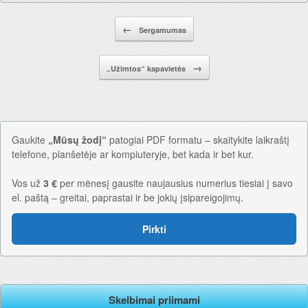
Pranešimo navigacija.
←
Sergamumas
→
„Užimtos“ kapavietės
Gaukite
„Mūsų žodį“
patogiai PDF formatu – skaitykite laikraštį
telefone, planšetėje ar kompiuteryje, bet kada ir bet kur.
Vos už
3 €
per mėnesį gausite naujausius numerius tiesiai į savo
el. paštą – greitai, paprastai ir be jokių įsipareigojimų.
Pirkti
Skelbimai priimami