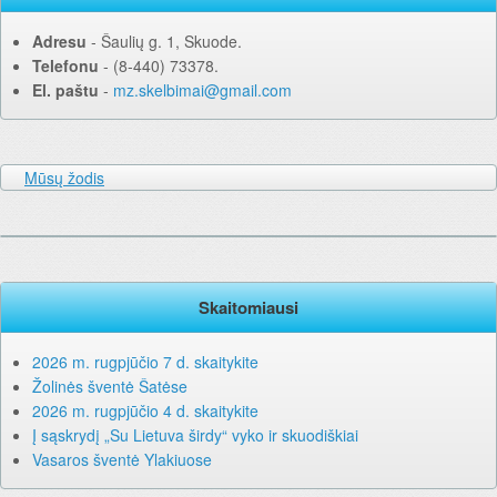
Adresu
‐ Šaulių g. 1, Skuode.
Telefonu
‐ (8-440) 73378.
El. paštu
‐
mz.skelbimai@gmail.com
Mūsų žodis
Skaitomiausi
2026 m. rugpjūčio 7 d. skaitykite
Žolinės šventė Šatėse
2026 m. rugpjūčio 4 d. skaitykite
Į sąskrydį „Su Lietuva širdy“ vyko ir skuodiškiai
Vasaros šventė Ylakiuose