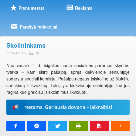
Prenumerata
Reklama
Parašyk redakcijai
Skolininkams
2014-01-16
|
(0)
Nuo vasario 1 d. įsigalios nauja socialinės paramos skyrimo
tvarka – kam skirti pašalpą, spręs kiekvienoje seniūnijoje
sudaryta speciali komisija. Pašalpų negaus įsiskolinę už šiukšlių
surinkimą ir išvežimą. Tokių yra kiekvienoje seniūnijoje, tad jos
ragina kuo greičiau įsiskolinimus likviduoti.
-iems metams. Geriausia dovana – laikraštis!
Prenu