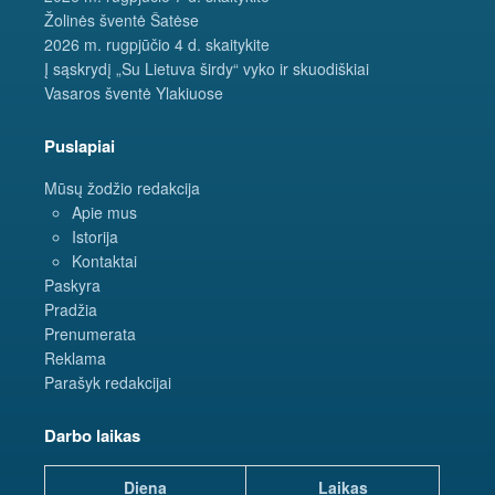
Žolinės šventė Šatėse
2026 m. rugpjūčio 4 d. skaitykite
Į sąskrydį „Su Lietuva širdy“ vyko ir skuodiškiai
Vasaros šventė Ylakiuose
Puslapiai
Mūsų žodžio redakcija
Apie mus
Istorija
Kontaktai
Paskyra
Pradžia
Prenumerata
Reklama
Parašyk redakcijai
Darbo laikas
Diena
Laikas