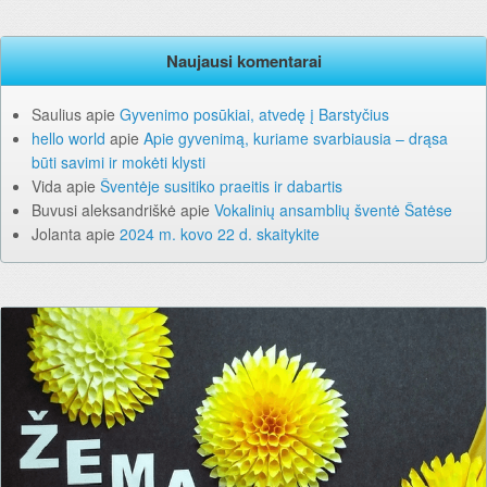
Naujausi komentarai
Saulius
apie
Gyvenimo posūkiai, atvedę į Barstyčius
hello world
apie
Apie gyvenimą, kuriame svarbiausia – drąsa
būti savimi ir mokėti klysti
Vida
apie
Šventėje susitiko praeitis ir dabartis
Buvusi aleksandriškė
apie
Vokalinių ansamblių šventė Šatėse
Jolanta
apie
2024 m. kovo 22 d. skaitykite