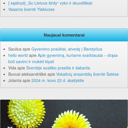
Į sąskrydį „Su Lietuva širdy“ vyko ir skuodiškiai
Vasaros šventė Ylakiuose
Naujausi komentarai
Saulius
apie
Gyvenimo posūkiai, atvedę į Barstyčius
hello world
apie
Apie gyvenimą, kuriame svarbiausia – drąsa
būti savimi ir mokėti klysti
Vida
apie
Šventėje susitiko praeitis ir dabartis
Buvusi aleksandriškė
apie
Vokalinių ansamblių šventė Šatėse
Jolanta
apie
2024 m. kovo 22 d. skaitykite