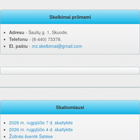
Skelbimai priimami
Adresu
‐ Šaulių g. 1, Skuode.
Telefonu
‐ (8-440) 73378.
El. paštu
‐
mz.skelbimai@gmail.com
Skaitomiausi
2026 m. rugpjūčio 7 d. skaitykite
2026 m. rugpjūčio 4 d. skaitykite
Žolinės šventė Šatėse