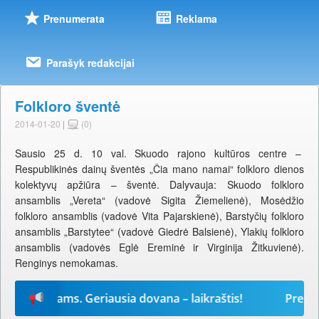
Prenumerata
Reklama
Parašyk redakcijai
Folkloro šventė
2014-01-20
|
(0)
Sausio 25 d. 10 val. Skuodo rajono kultūros centre –
Respublikinės dainų šventės „Čia mano namai“ folkloro dienos
kolektyvų apžiūra – šventė. Dalyvauja: Skuodo folkloro
ansamblis „Vereta“ (vadovė Sigita Žiemelienė), Mosėdžio
folkloro ansamblis (vadovė Vita Pajarskienė), Barstyčių folkloro
ansamblis „Barstytee“ (vadovė Giedrė Balsienė), Ylakių folkloro
ansamblis (vadovės Eglė Ereminė ir Virginija Žitkuvienė).
Renginys nemokamas.
s metams. Geriausia dovana – laikraštis!
Prenumeru