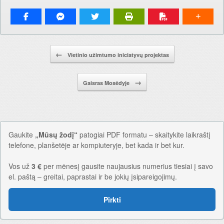
Pranešimo navigacija.
←
Vietinio užimtumo iniciatyvų projektas
→
Gaisras Mosėdyje
Gaukite
„Mūsų žodį“
patogiai PDF formatu – skaitykite laikraštį
telefone, planšetėje ar kompiuteryje, bet kada ir bet kur.
Vos už
3 €
per mėnesį gausite naujausius numerius tiesiai į savo
el. paštą – greitai, paprastai ir be jokių įsipareigojimų.
Pirkti