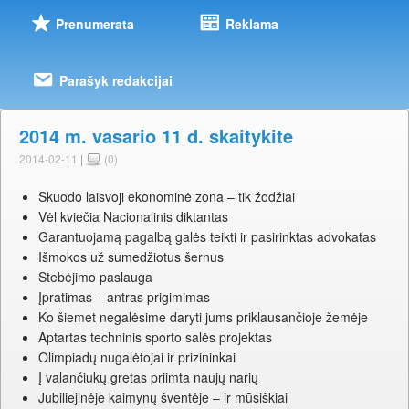
Prenumerata
Reklama
Parašyk redakcijai
2014 m. vasario 11 d. skaitykite
2014-02-11
|
(0)
Skuodo laisvoji ekonominė zona – tik žodžiai
Vėl kviečia Nacionalinis diktantas
Garantuojamą pagalbą galės teikti ir pasirinktas advokatas
Išmokos už sumedžiotus šernus
Stebėjimo paslauga
Įpratimas – antras prigimimas
Ko šiemet negalėsime daryti jums priklausančioje žemėje
Aptartas techninis sporto salės projektas
Olimpiadų nugalėtojai ir prizininkai
Į valančiukų gretas priimta naujų narių
Jubiliejinėje kaimynų šventėje – ir mūsiškiai