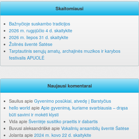
Skaitomiausi
Bažnyčioje suskambo tradicijos
2026 m. rugpjūčio 4 d. skaitykite
2026 m. liepos 31 d. skaitykite
Žolinės šventė Šatėse
Tarptautinis senųjų amatų, archajinės muzikos ir karybos
festivalis APUOLĖ
Naujausi komentarai
Saulius
apie
Gyvenimo posūkiai, atvedę į Barstyčius
hello world
apie
Apie gyvenimą, kuriame svarbiausia – drąsa
būti savimi ir mokėti klysti
Vida
apie
Šventėje susitiko praeitis ir dabartis
Buvusi aleksandriškė
apie
Vokalinių ansamblių šventė Šatėse
Jolanta
apie
2024 m. kovo 22 d. skaitykite