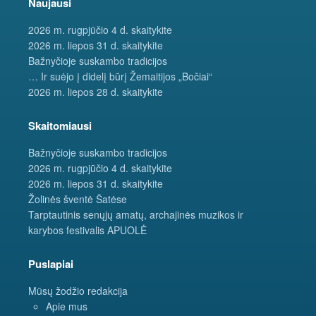
Naujausi
2026 m. rugpjūčio 4 d. skaitykite
2026 m. liepos 31 d. skaitykite
Bažnyčioje suskambo tradicijos
… Ir suėjo į didelį būrį Žemaitijos „Bočiai“
2026 m. liepos 28 d. skaitykite
Skaitomiausi
Bažnyčioje suskambo tradicijos
2026 m. rugpjūčio 4 d. skaitykite
2026 m. liepos 31 d. skaitykite
Žolinės šventė Šatėse
Tarptautinis senųjų amatų, archajinės muzikos ir
karybos festivalis APUOLĖ
Puslapiai
Mūsų žodžio redakcija
Apie mus