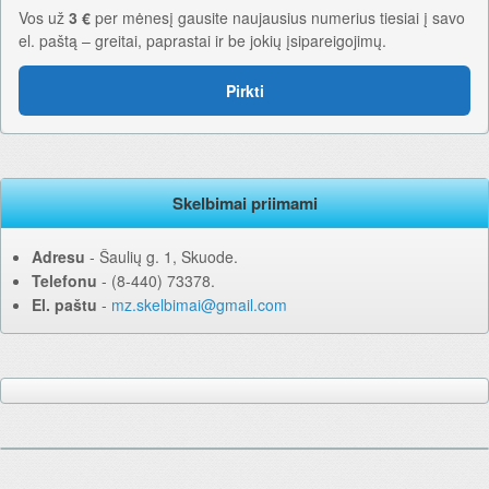
Vos už
3 €
per mėnesį gausite naujausius numerius tiesiai į savo
el. paštą – greitai, paprastai ir be jokių įsipareigojimų.
Pirkti
Skelbimai priimami
Adresu
‐ Šaulių g. 1, Skuode.
Telefonu
‐ (8-440) 73378.
El. paštu
‐
mz.skelbimai@gmail.com