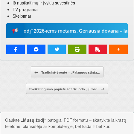
Iš nusikaltimų ir įvykių suvestinės
TV programa
Skelbimai
ūsų žodį“ 2026-iems metams. Geriausia dovana – laikrašti
Pranešimo navigacija.
←
Tradicinė šventė – „Palangos stinta…
→
Sveikatingumo popietė ant Skuodo „jūros”
Gaukite
„Mūsų žodį“
patogiai PDF formatu – skaitykite laikraštį
telefone, planšetėje ar kompiuteryje, bet kada ir bet kur.