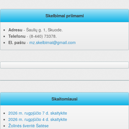
Skelbimai priimami
Adresu
‐ Šaulių g. 1, Skuode.
Telefonu
‐ (8-440) 73378.
El. paštu
‐
mz.skelbimai@gmail.com
Skaitomiausi
2026 m. rugpjūčio 7 d. skaitykite
2026 m. rugpjūčio 4 d. skaitykite
Žolinės šventė Šatėse