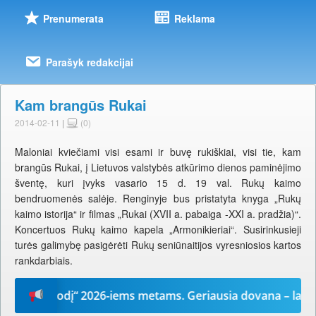
Prenumerata
Reklama
Parašyk redakcijai
Kam brangūs Rukai
2014-02-11
|
(0)
Maloniai kviečiami visi esami ir buvę rukiškiai, visi tie, kam
brangūs Rukai, į Lietuvos valstybės atkūrimo dienos paminėjimo
šventę, kuri įvyks vasario 15 d. 19 val. Rukų kaimo
bendruomenės salėje. Renginyje bus pristatyta knyga „Rukų
kaimo istorija“ ir filmas „Rukai (XVII a. pabaiga -XXI a. pradžia)“.
Koncertuos Rukų kaimo kapela „Armonikieriai“. Susirinkusieji
turės galimybę pasigėrėti Rukų seniūnaitijos vyresniosios kartos
rankdarbiais.
ūsų žodį“ 2026-iems metams. Geriausia dovana – laikrašti