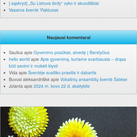
Į sąskrydį „Su Lietuva širdy“ vyko ir skuodiškiai
Vasaros šventė Ylakiuose
Naujausi komentarai
Saulius
apie
Gyvenimo posūkiai, atvedę į Barstyčius
hello world
apie
Apie gyvenimą, kuriame svarbiausia – drąsa
būti savimi ir mokėti klysti
Vida
apie
Šventėje susitiko praeitis ir dabartis
Buvusi aleksandriškė
apie
Vokalinių ansamblių šventė Šatėse
Jolanta
apie
2024 m. kovo 22 d. skaitykite