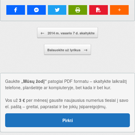
Pranešimo navigacija.
←
2014 m. vasario 7 d. skaitykite
→
Balsuokite už lyrikus
Gaukite
„Mūsų žodį“
patogiai PDF formatu – skaitykite laikraštį
telefone, planšetėje ar kompiuteryje, bet kada ir bet kur.
Vos už
3 €
per mėnesį gausite naujausius numerius tiesiai į savo
el. paštą – greitai, paprastai ir be jokių įsipareigojimų.
Pirkti