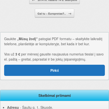
→
Gal tu – Europrotas?..
Gaukite
„Mūsų žodį“
patogiai PDF formatu – skaitykite laikraštį
telefone, planšetėje ar kompiuteryje, bet kada ir bet kur.
Vos už
3 €
per mėnesį gausite naujausius numerius tiesiai į savo
el. paštą – greitai, paprastai ir be jokių įsipareigojimų.
Pirkti
Skelbimai priimami
Adresu
‐ Šaulių g. 1, Skuode.