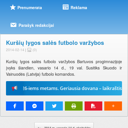
Prenumerata
Reklama
Parašyk redakcijai
Kuršių lygos salės futbolo varžybos
2014-02-14
|
(0)
Kuršių lygos salės futbolo varžybos Bartuvos progimnazijoje
įvyks šiandien, vasario 14 d., 19 val. Susitiks Skuodo ir
Vainuodės (Latvija) futbolo komandos.
į“ 2026-iems metams. Geriausia dovana – laikraštis!
Pranešimo navigacija.
←
2014 m. vasario 14 d. skaitykite