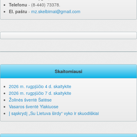
Telefonu
‐ (8-440) 73378.
El. paštu
‐
mz.skelbimai@gmail.com
Skaitomiausi
2026 m. rugpjūčio 4 d. skaitykite
2026 m. rugpjūčio 7 d. skaitykite
Žolinės šventė Šatėse
Vasaros šventė Ylakiuose
Į sąskrydį „Su Lietuva širdy“ vyko ir skuodiškiai