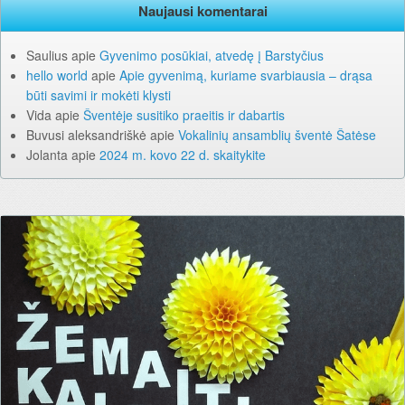
Naujausi komentarai
Saulius
apie
Gyvenimo posūkiai, atvedę į Barstyčius
hello world
apie
Apie gyvenimą, kuriame svarbiausia – drąsa
būti savimi ir mokėti klysti
Vida
apie
Šventėje susitiko praeitis ir dabartis
Buvusi aleksandriškė
apie
Vokalinių ansamblių šventė Šatėse
Jolanta
apie
2024 m. kovo 22 d. skaitykite