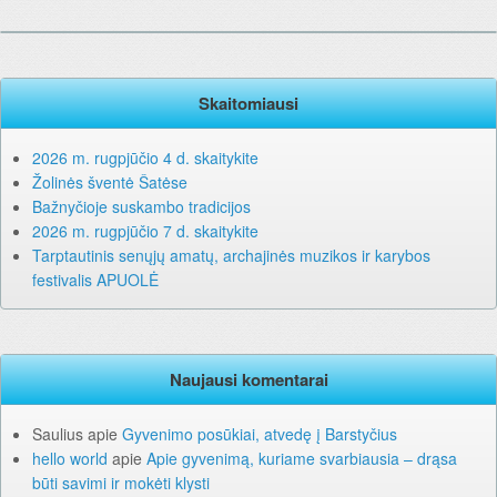
Skaitomiausi
2026 m. rugpjūčio 4 d. skaitykite
Žolinės šventė Šatėse
Bažnyčioje suskambo tradicijos
2026 m. rugpjūčio 7 d. skaitykite
Tarptautinis senųjų amatų, archajinės muzikos ir karybos
festivalis APUOLĖ
Naujausi komentarai
Saulius
apie
Gyvenimo posūkiai, atvedę į Barstyčius
hello world
apie
Apie gyvenimą, kuriame svarbiausia – drąsa
būti savimi ir mokėti klysti