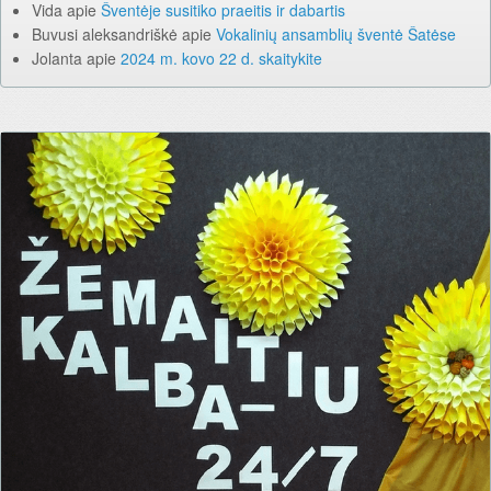
Vida
apie
Šventėje susitiko praeitis ir dabartis
Buvusi aleksandriškė
apie
Vokalinių ansamblių šventė Šatėse
Jolanta
apie
2024 m. kovo 22 d. skaitykite