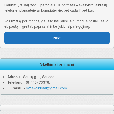
Gaukite
„Mūsų žodį“
patogiai PDF formatu – skaitykite laikraštį
telefone, planšetėje ar kompiuteryje, bet kada ir bet kur.
Vos už
3 €
per mėnesį gausite naujausius numerius tiesiai į savo
el. paštą – greitai, paprastai ir be jokių įsipareigojimų.
Pirkti
Skelbimai priimami
Adresu
‐ Šaulių g. 1, Skuode.
Telefonu
‐ (8-440) 73378.
El. paštu
‐
mz.skelbimai@gmail.com