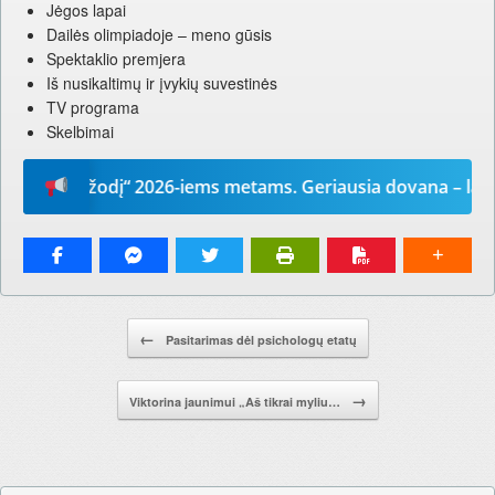
Jėgos lapai
Dailės olimpiadoje – meno gūsis
Spektaklio premjera
Iš nusikaltimų ir įvykių suvestinės
TV programa
Skelbimai
Mūsų žodį“ 2026-iems metams. Geriausia dovana – laikrašt
Pranešimo navigacija.
←
Pasitarimas dėl psichologų etatų
→
Viktorina jaunimui „Aš tikrai myliu…