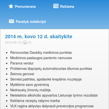
Prenumerata
Reklama
Parašyk redakcijai
2014 m. kovo 12 d. skaitykite
2014-03-12
|
(0)
Renovuotas Daukšių medicinos punktas
Medicinos paslaugos paciento namuose
Parama verslui
Problemas išspręstų automatizuotas šilumos punktas
Šeimos gerovei
Sėmėsi patirties, apsilankė krepšinio muziejuje
Mylėkime savo gyvenimą
Nedraustų žmonių mažėja
Neteisėtos alkoholio apyvartos Lietuvoje tyrimo rezultatai
Keičiama receptų rašymo tvarka
VLK ragina aktyviau dalyvauti prevencijos programose