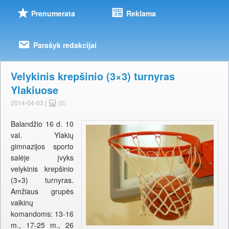
Prenumerata
Reklama
Parašyk redakcijai
Velykinis krepšinio (3×3) turnyras
Ylakiuose
2014-04-03
|
(0)
Balandžio 16 d. 10
val. Ylakių
gimnazijos sporto
salėje įvyks
velykinis krepšinio
(3×3) turnyras.
Amžiaus grupės
vaikinų
komandoms: 13-16
m., 17-25 m., 26