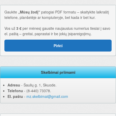
Gaukite
„Mūsų žodį“
patogiai PDF formatu – skaitykite laikraštį
telefone, planšetėje ar kompiuteryje, bet kada ir bet kur.
Vos už
3 €
per mėnesį gausite naujausius numerius tiesiai į savo
el. paštą – greitai, paprastai ir be jokių įsipareigojimų.
Pirkti
Skelbimai priimami
Adresu
‐ Šaulių g. 1, Skuode.
Telefonu
‐ (8-440) 73378.
El. paštu
‐
mz.skelbimai@gmail.com