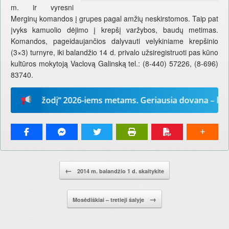
m. ir vyresni
Merginų komandos į grupes pagal amžių neskirstomos. Taip pat
įvyks kamuolio dėjimo į krepšį varžybos, baudų metimas.
Komandos, pageidaujančios dalyvauti velykiniame krepšinio
(3×3) turnyre, iki balandžio 14 d. privalo užsiregistruoti pas kūno
kultūros mokytoją Vaclovą Galinską tel.: (8-440) 57226, (8-696)
83740.
Mūsų žodį“ 2026-iems metams. Geriausia dovana – laikrašt
Pranešimo navigacija.
←
2014 m. balandžio 1 d. skaitykite
→
Mosėdiškiai – tretieji šalyje