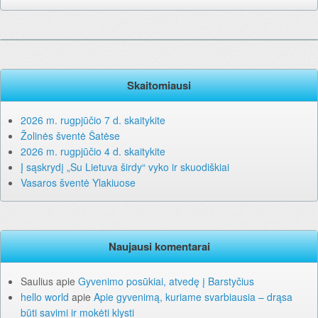
Skaitomiausi
2026 m. rugpjūčio 7 d. skaitykite
Žolinės šventė Šatėse
2026 m. rugpjūčio 4 d. skaitykite
Į sąskrydį „Su Lietuva širdy“ vyko ir skuodiškiai
Vasaros šventė Ylakiuose
Naujausi komentarai
Saulius
apie
Gyvenimo posūkiai, atvedę į Barstyčius
hello world
apie
Apie gyvenimą, kuriame svarbiausia – drąsa
būti savimi ir mokėti klysti