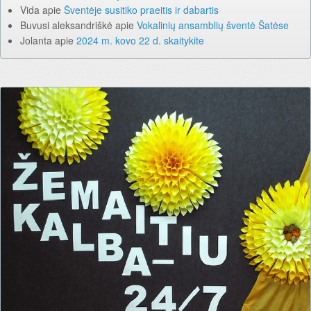
Vida
apie
Šventėje susitiko praeitis ir dabartis
Buvusi aleksandriškė
apie
Vokalinių ansamblių šventė Šatėse
Jolanta
apie
2024 m. kovo 22 d. skaitykite