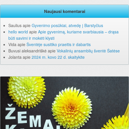
Naujausi komentarai
Saulius
apie
Gyvenimo posūkiai, atvedę į Barstyčius
hello world
apie
Apie gyvenimą, kuriame svarbiausia – drąsa
būti savimi ir mokėti klysti
Vida
apie
Šventėje susitiko praeitis ir dabartis
Buvusi aleksandriškė
apie
Vokalinių ansamblių šventė Šatėse
Jolanta
apie
2024 m. kovo 22 d. skaitykite