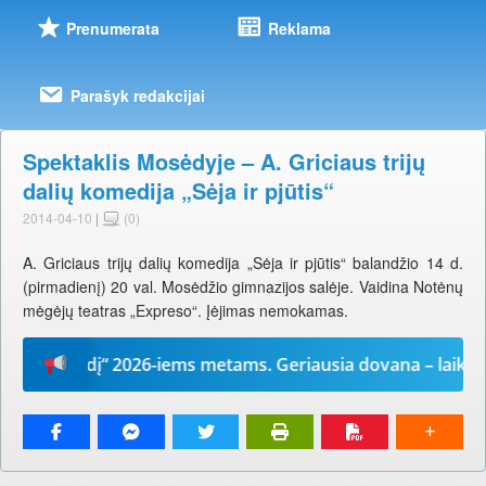
Prenumerata
Reklama
Parašyk redakcijai
Spektaklis Mosėdyje – A. Griciaus trijų
dalių komedija „Sėja ir pjūtis“
2014-04-10
|
(0)
A. Griciaus trijų dalių komedija „Sėja ir pjūtis“ balandžio 14 d.
(pirmadienį) 20 val. Mosėdžio gimnazijos salėje. Vaidina Notėnų
mėgėjų teatras „Expreso“. Įėjimas nemokamas.
sų žodį“ 2026-iems metams. Geriausia dovana – laikraštis