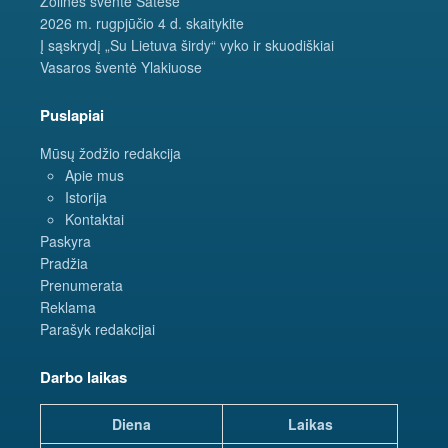
Žolinės šventė Šatėse
2026 m. rugpjūčio 4 d. skaitykite
Į sąskrydį „Su Lietuva širdy“ vyko ir skuodiškiai
Vasaros šventė Ylakiuose
Puslapiai
Mūsų žodžio redakcija
Apie mus
Istorija
Kontaktai
Paskyra
Pradžia
Prenumerata
Reklama
Parašyk redakcijai
Darbo laikas
Diena
Laikas