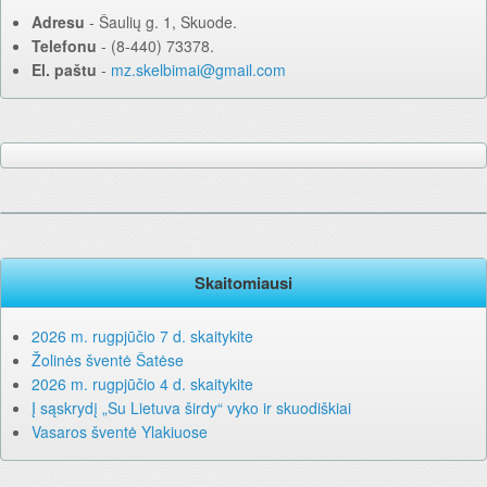
Adresu
‐ Šaulių g. 1, Skuode.
Telefonu
‐ (8-440) 73378.
El. paštu
‐
mz.skelbimai@gmail.com
Skaitomiausi
2026 m. rugpjūčio 7 d. skaitykite
Žolinės šventė Šatėse
2026 m. rugpjūčio 4 d. skaitykite
Į sąskrydį „Su Lietuva širdy“ vyko ir skuodiškiai
Vasaros šventė Ylakiuose