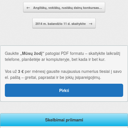
Pranešimo navigacija.
←
Angliškų, vokiškų, rusiškų dainų konkursas…
→
2014 m. balandžio 11 d. skaitykite
Gaukite
„Mūsų žodį“
patogiai PDF formatu – skaitykite laikraštį
telefone, planšetėje ar kompiuteryje, bet kada ir bet kur.
Vos už
3 €
per mėnesį gausite naujausius numerius tiesiai į savo
el. paštą – greitai, paprastai ir be jokių įsipareigojimų.
Pirkti
Skelbimai priimami