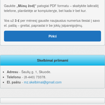
Gaukite
„Mūsų žodį“
patogiai PDF formatu – skaitykite laikraštį
telefone, planšetėje ar kompiuteryje, bet kada ir bet kur.
Vos už
3 €
per mėnesį gausite naujausius numerius tiesiai į savo
el. paštą – greitai, paprastai ir be jokių įsipareigojimų.
Pirkti
Skelbimai priimami
Adresu
‐ Šaulių g. 1, Skuode.
Telefonu
‐ (8-440) 73378.
El. paštu
‐
mz.skelbimai@gmail.com