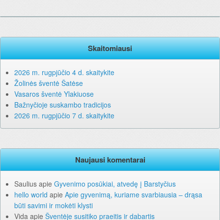
Skaitomiausi
2026 m. rugpjūčio 4 d. skaitykite
Žolinės šventė Šatėse
Vasaros šventė Ylakiuose
Bažnyčioje suskambo tradicijos
2026 m. rugpjūčio 7 d. skaitykite
Naujausi komentarai
Saulius
apie
Gyvenimo posūkiai, atvedę į Barstyčius
hello world
apie
Apie gyvenimą, kuriame svarbiausia – drąsa
būti savimi ir mokėti klysti
Vida
apie
Šventėje susitiko praeitis ir dabartis