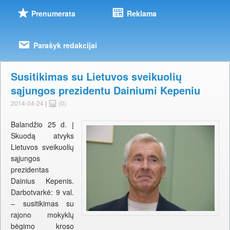
Prenumerata
Reklama
Parašyk redakcijai
Susitikimas su Lietuvos sveikuolių
sąjungos prezidentu Dainiumi Kepeniu
2014-04-24
|
(0)
Balandžio 25 d. į
Skuodą atvyks
Lietuvos sveikuolių
sąjungos
prezidentas
Dainius Kepenis.
Darbotvarkė: 9 val.
– susitikimas su
rajono mokyklų
bėgimo kroso