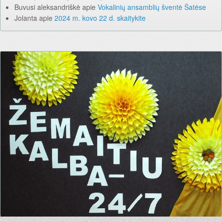
Buvusi aleksandriškė
apie
Vokalinių ansamblių šventė Šatėse
Jolanta
apie
2024 m. kovo 22 d. skaitykite