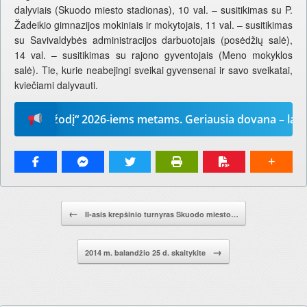
dalyviais (Skuodo miesto stadionas), 10 val. – susitikimas su P.
Žadeikio gimnazijos mokiniais ir mokytojais, 11 val. – susitikimas
su Savivaldybės administracijos darbuotojais (posėdžių salė),
14 val. – susitikimas su rajono gyventojais (Meno mokyklos
salė). Tie, kurie neabejingi sveikai gyvensenai ir savo sveikatai,
kviečiami dalyvauti.
Mūsų žodį“ 2026-iems metams. Geriausia dovana – laikrašti
Pranešimo navigacija.
←
II-asis krepšinio turnyras Skuodo miesto…
→
2014 m. balandžio 25 d. skaitykite