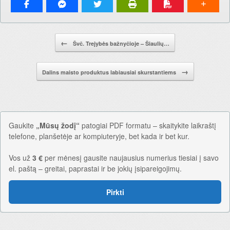
Pranešimo navigacija.
←
Švč. Trejybės bažnyčioje – Šiaulių…
→
Dalins maisto produktus labiausiai skurstantiems
Gaukite
„Mūsų žodį“
patogiai PDF formatu – skaitykite laikraštį
telefone, planšetėje ar kompiuteryje, bet kada ir bet kur.
Vos už
3 €
per mėnesį gausite naujausius numerius tiesiai į savo
el. paštą – greitai, paprastai ir be jokių įsipareigojimų.
Pirkti