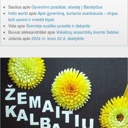
Saulius
apie
Gyvenimo posūkiai, atvedę į Barstyčius
hello world
apie
Apie gyvenimą, kuriame svarbiausia – drąsa
būti savimi ir mokėti klysti
Vida
apie
Šventėje susitiko praeitis ir dabartis
Buvusi aleksandriškė
apie
Vokalinių ansamblių šventė Šatėse
Jolanta
apie
2024 m. kovo 22 d. skaitykite