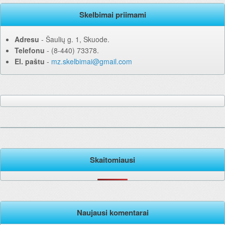
Skelbimai priimami
Adresu
‐ Šaulių g. 1, Skuode.
Telefonu
‐ (8-440) 73378.
El. paštu
‐
mz.skelbimai@gmail.com
Skaitomiausi
Naujausi komentarai