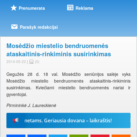
Prenumerata
Reklama
Parašyk redakcijai
Mosėdžio miestelio bendruomenės
ataskaitinis-rinkiminis susirinkimas
2014-05-22
|
(0)
Gegužės 28 d. 18 val. Mosėdžio seniūnijos salėje vyks
Mosėdžio miestelio bendruomenės ataskaitinis-rinkiminis
susirinkimas. Kviečiami miestelio bendruomenės nariai ir
gyventojai.
Pirmininkė J. Laureckienė
iems metams. Geriausia dovana – laikraštis!
Prenu