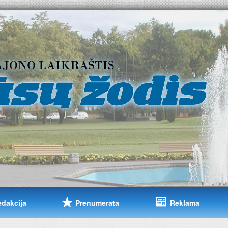
edakcija
Prenumerata
Reklama