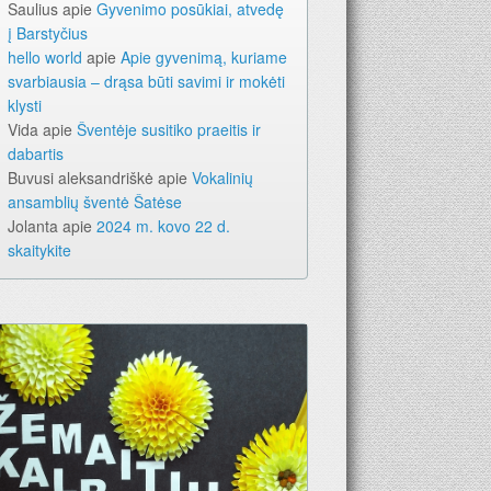
Saulius
apie
Gyvenimo posūkiai, atvedę
į Barstyčius
hello world
apie
Apie gyvenimą, kuriame
svarbiausia – drąsa būti savimi ir mokėti
klysti
Vida
apie
Šventėje susitiko praeitis ir
dabartis
Buvusi aleksandriškė
apie
Vokalinių
ansamblių šventė Šatėse
Jolanta
apie
2024 m. kovo 22 d.
skaitykite