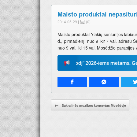
Maisto produktai nepasitu
2014-05-29
|
(0)
Maisto produktai Ylakių seniūnijos labiau
d., pirmadienį, nuo 9 iki17 val. adresu 
nuo 9 val. iki 15 val. Mosėdžio parapijo
Prenumeruokite „Mūsų žodį“ 2026-iems metams. Geriausia 
Pranešimo navigacija.
←
Sakralinės muzikos koncertas Mosėdyje