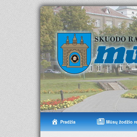
Pradžia
Mūsų žodžio r