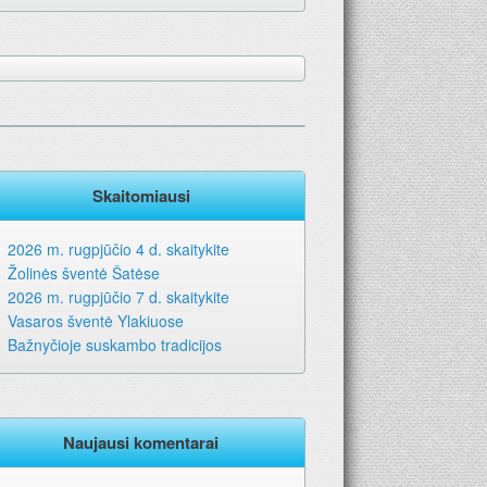
Skaitomiausi
2026 m. rugpjūčio 4 d. skaitykite
Žolinės šventė Šatėse
2026 m. rugpjūčio 7 d. skaitykite
Vasaros šventė Ylakiuose
Bažnyčioje suskambo tradicijos
Naujausi komentarai