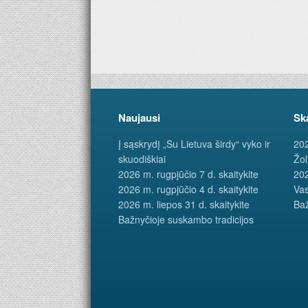
Naujausi
Sk
Į sąskrydį „Su Lietuva širdy“ vyko ir
202
skuodiškiai
Žol
2026 m. rugpjūčio 7 d. skaitykite
202
2026 m. rugpjūčio 4 d. skaitykite
Vas
2026 m. liepos 31 d. skaitykite
Baž
Bažnyčioje suskambo tradicijos