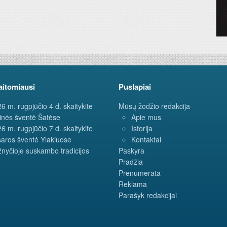
aitomiausi
Puslapiai
6 m. rugpjūčio 4 d. skaitykite
Mūsų žodžio redakcija
inės šventė Šatėse
Apie mus
6 m. rugpjūčio 7 d. skaitykite
Istorija
aros šventė Ylakiuose
Kontaktai
nyčioje suskambo tradicijos
Paskyra
Pradžia
Prenumerata
Reklama
Parašyk redakcijai