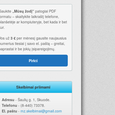
Gaukite
„Mūsų žodį“
patogiai PDF
formatu – skaitykite laikraštį telefone,
planšetėje ar kompiuteryje, bet kada ir bet
kur.
Vos už
3 €
per mėnesį gausite naujausius
numerius tiesiai į savo el. paštą – greitai,
paprastai ir be jokių įsipareigojimų.
026-iems metams. Geriausia dovana – laikraštis!
Pirkti
Skelbimai priimami
Adresu
‐ Šaulių g. 1, Skuode.
Telefonu
‐ (8-440) 73378.
El. paštu
‐
mz.skelbimai@gmail.com