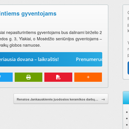
rintiems gyventojams
siai nepasiturintiems gyventojams bus dalinami birželio 2
Sedos g. 3, Ylakiai, o Mosėdžio seniūnijos gyventojams –
s vaikų globos namuose.
dovana – laikraštis!
Prenumeruokite „Mūsų žodį“ 2
→
Renatos Jankauskienės juodosios keramikos darbų…