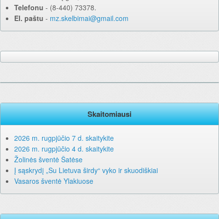
Telefonu
‐ (8-440) 73378.
El. paštu
‐
mz.skelbimai@gmail.com
Skaitomiausi
2026 m. rugpjūčio 7 d. skaitykite
2026 m. rugpjūčio 4 d. skaitykite
Žolinės šventė Šatėse
Į sąskrydį „Su Lietuva širdy“ vyko ir skuodiškiai
Vasaros šventė Ylakiuose