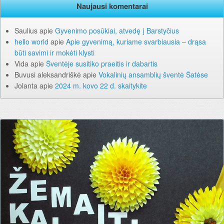
Naujausi komentarai
Saulius
apie
Gyvenimo posūkiai, atvedę į Barstyčius
hello world
apie
Apie gyvenimą, kuriame svarbiausia – drąsa
būti savimi ir mokėti klysti
Vida
apie
Šventėje susitiko praeitis ir dabartis
Buvusi aleksandriškė
apie
Vokalinių ansamblių šventė Šatėse
Jolanta
apie
2024 m. kovo 22 d. skaitykite