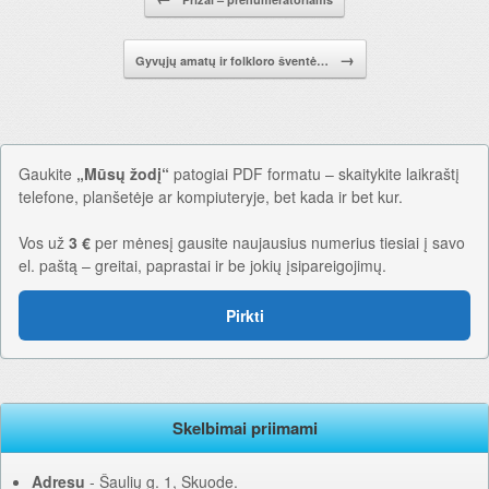
→
Gyvųjų amatų ir folkloro šventė…
Gaukite
„Mūsų žodį“
patogiai PDF formatu – skaitykite laikraštį
telefone, planšetėje ar kompiuteryje, bet kada ir bet kur.
Vos už
3 €
per mėnesį gausite naujausius numerius tiesiai į savo
el. paštą – greitai, paprastai ir be jokių įsipareigojimų.
Pirkti
Skelbimai priimami
Adresu
‐ Šaulių g. 1, Skuode.