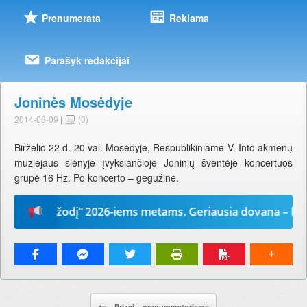
Prenumerata
Reklama
Parašyk redakcijai
Joninės Mosėdyje
2014-06-09
|
(0)
Birželio 22 d. 20 val. Mosėdyje, Respublikiniame V. Into akmenų
muziejaus slėnyje įvyksiančioje Joninių šventėje koncertuos
grupė 16 Hz. Po koncerto – gegužinė.
„Mūsų žodį“ 2026-iems metams. Geriausia dovana – laikrašt
Pranešimo navigacija.
←
Prizai – prenumeratoriams