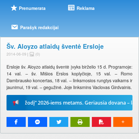
Prenumerata
Reklama
Parašyk redakcijai
Šv. Aloyzo atlaidų šventė Ersloje
2014-06-09
|
(0)
Ersloje šv. Aloyzo atlaidų šventė įvyks birželio 15 d. Programoje:
14 val. – šv. Mišios Erslos koplyčioje, 15 val. – Romo
Dambrausko koncertas, 18 val. – linksmosios rungtys vaikams ir
jaunimui, 19 val. – gegužinė. Joje linksmins Vaclovas Girdvainis.
Mūsų žodį“ 2026-iems metams. Geriausia dovana – laikrašt