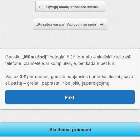
Pranešimo navigacija.
←
Gyvųjų amatų ir folkloro šventė…
→
„Poezijos vasara“ Vaclovo Into sode
Gaukite
„Mūsų žodį“
patogiai PDF formatu – skaitykite laikraštį
telefone, planšetėje ar kompiuteryje, bet kada ir bet kur.
Vos už
3 €
per mėnesį gausite naujausius numerius tiesiai į savo
el. paštą – greitai, paprastai ir be jokių įsipareigojimų.
Pirkti
Skelbimai priimami