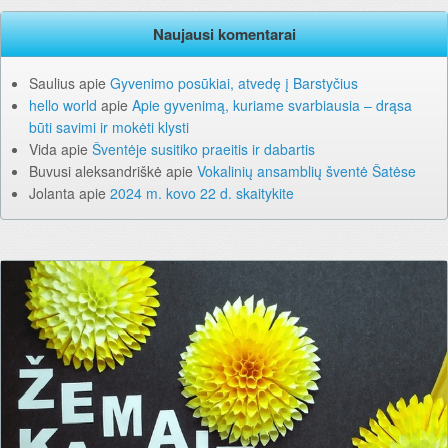
Naujausi komentarai
Saulius
apie
Gyvenimo posūkiai, atvedę į Barstyčius
hello world
apie
Apie gyvenimą, kuriame svarbiausia – drąsa
būti savimi ir mokėti klysti
Vida
apie
Šventėje susitiko praeitis ir dabartis
Buvusi aleksandriškė
apie
Vokalinių ansamblių šventė Šatėse
Jolanta
apie
2024 m. kovo 22 d. skaitykite