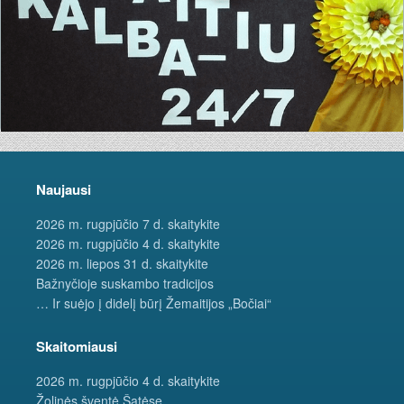
Naujausi
2026 m. rugpjūčio 7 d. skaitykite
2026 m. rugpjūčio 4 d. skaitykite
2026 m. liepos 31 d. skaitykite
Bažnyčioje suskambo tradicijos
… Ir suėjo į didelį būrį Žemaitijos „Bočiai“
Skaitomiausi
2026 m. rugpjūčio 4 d. skaitykite
Žolinės šventė Šatėse