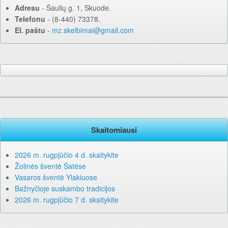
Adresu
‐ Šaulių g. 1, Skuode.
Telefonu
‐ (8-440) 73378.
El. paštu
‐
mz.skelbimai@gmail.com
Skaitomiausi
2026 m. rugpjūčio 4 d. skaitykite
Žolinės šventė Šatėse
Vasaros šventė Ylakiuose
Bažnyčioje suskambo tradicijos
2026 m. rugpjūčio 7 d. skaitykite