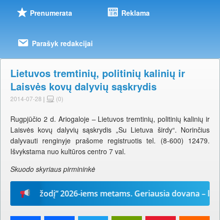
Prenumerata
Reklama
Parašyk redakcijai
Lietuvos tremtinių, politinių kalinių ir
Laisvės kovų dalyvių sąskrydis
2014-07-28
|
(0)
Rugpjūčio 2 d. Ariogaloje – Lietuvos tremtinių, politinių kalinių ir
Laisvės kovų dalyvių sąskrydis „Su Lietuva širdy“. Norinčius
dalyvauti renginyje prašome registruotis tel. (8-600) 12479.
Išvykstama nuo kultūros centro 7 val.
Skuodo skyriaus pirmininkė
Mūsų žodį“ 2026-iems metams. Geriausia dovana – laikrašt