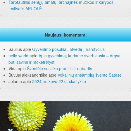
Tarptautinis senųjų amatų, archajinės muzikos ir karybos
festivalis APUOLĖ
Naujausi komentarai
Saulius
apie
Gyvenimo posūkiai, atvedę į Barstyčius
hello world
apie
Apie gyvenimą, kuriame svarbiausia – drąsa
būti savimi ir mokėti klysti
Vida
apie
Šventėje susitiko praeitis ir dabartis
Buvusi aleksandriškė
apie
Vokalinių ansamblių šventė Šatėse
Jolanta
apie
2024 m. kovo 22 d. skaitykite