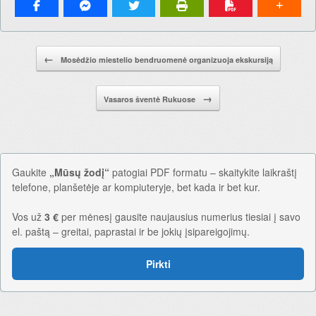
Pranešimo navigacija.
←
Mosėdžio miestelio bendruomenė organizuoja ekskursiją
→
Vasaros šventė Rukuose
Gaukite
„Mūsų žodį“
patogiai PDF formatu – skaitykite laikraštį
telefone, planšetėje ar kompiuteryje, bet kada ir bet kur.
Vos už
3 €
per mėnesį gausite naujausius numerius tiesiai į savo
el. paštą – greitai, paprastai ir be jokių įsipareigojimų.
Pirkti