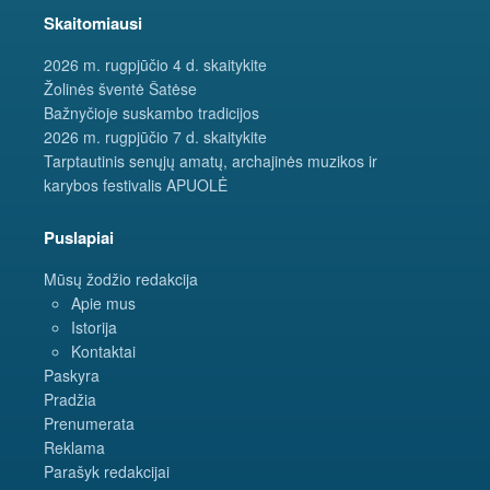
Skaitomiausi
2026 m. rugpjūčio 4 d. skaitykite
Žolinės šventė Šatėse
Bažnyčioje suskambo tradicijos
2026 m. rugpjūčio 7 d. skaitykite
Tarptautinis senųjų amatų, archajinės muzikos ir
karybos festivalis APUOLĖ
Puslapiai
Mūsų žodžio redakcija
Apie mus
Istorija
Kontaktai
Paskyra
Pradžia
Prenumerata
Reklama
Parašyk redakcijai