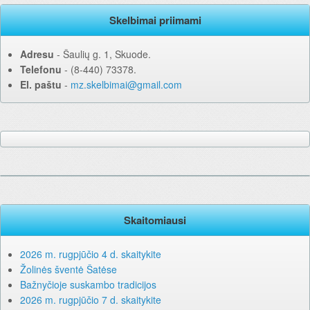
Skelbimai priimami
Adresu
‐ Šaulių g. 1, Skuode.
Telefonu
‐ (8-440) 73378.
El. paštu
‐
mz.skelbimai@gmail.com
Skaitomiausi
2026 m. rugpjūčio 4 d. skaitykite
Žolinės šventė Šatėse
Bažnyčioje suskambo tradicijos
2026 m. rugpjūčio 7 d. skaitykite