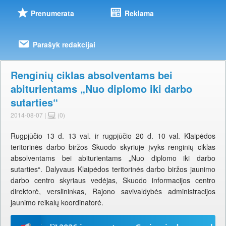
Prenumerata
Reklama
Parašyk redakcijai
Renginių ciklas absolventams bei
abiturientams „Nuo diplomo iki darbo
sutarties“
2014-08-07
|
(0)
Rugpjūčio 13 d. 13 val. ir rugpjūčio 20 d. 10 val. Klaipėdos
teritorinės darbo biržos Skuodo skyriuje įvyks renginių ciklas
absolventams bei abiturientams „Nuo diplomo iki darbo
sutarties“. Dalyvaus Klaipėdos teritorinės darbo biržos jaunimo
darbo centro skyriaus vedėjas, Skuodo informacijos centro
direktorė, verslininkas, Rajono savivaldybės administracijos
jaunimo reikalų koordinatorė.