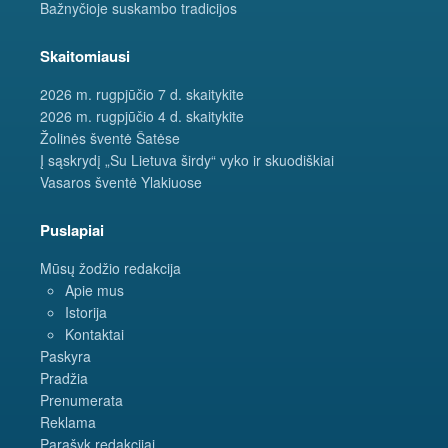
Bažnyčioje suskambo tradicijos
Skaitomiausi
2026 m. rugpjūčio 7 d. skaitykite
2026 m. rugpjūčio 4 d. skaitykite
Žolinės šventė Šatėse
Į sąskrydį „Su Lietuva širdy“ vyko ir skuodiškiai
Vasaros šventė Ylakiuose
Puslapiai
Mūsų žodžio redakcija
Apie mus
Istorija
Kontaktai
Paskyra
Pradžia
Prenumerata
Reklama
Parašyk redakcijai