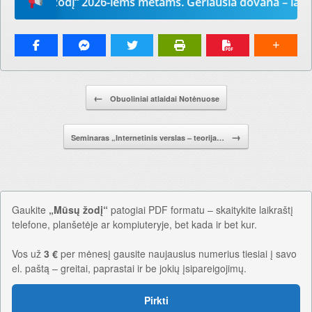
Mūsų žodį“ 2026-iems metams. Geriausia dovana – laikrašti
Pranešimo navigacija.
←
Obuoliniai atlaidai Notėnuose
→
Seminaras „Internetinis verslas – teorija…
Gaukite
„Mūsų žodį“
patogiai PDF formatu – skaitykite laikraštį
telefone, planšetėje ar kompiuteryje, bet kada ir bet kur.
Vos už
3 €
per mėnesį gausite naujausius numerius tiesiai į savo
el. paštą – greitai, paprastai ir be jokių įsipareigojimų.
Pirkti