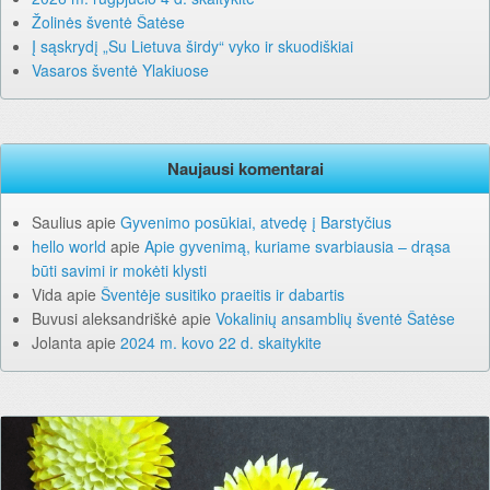
Žolinės šventė Šatėse
Į sąskrydį „Su Lietuva širdy“ vyko ir skuodiškiai
Vasaros šventė Ylakiuose
Naujausi komentarai
Saulius
apie
Gyvenimo posūkiai, atvedę į Barstyčius
hello world
apie
Apie gyvenimą, kuriame svarbiausia – drąsa
būti savimi ir mokėti klysti
Vida
apie
Šventėje susitiko praeitis ir dabartis
Buvusi aleksandriškė
apie
Vokalinių ansamblių šventė Šatėse
Jolanta
apie
2024 m. kovo 22 d. skaitykite