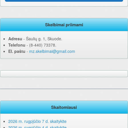
Skelbimai priimami
Adresu
‐ Šaulių g. 1, Skuode.
Telefonu
‐ (8-440) 73378.
El. paštu
‐
mz.skelbimai@gmail.com
Skaitomiausi
2026 m. rugpjūčio 7 d. skaitykite
2026 m. rugpjūčio 4 d. skaitykite