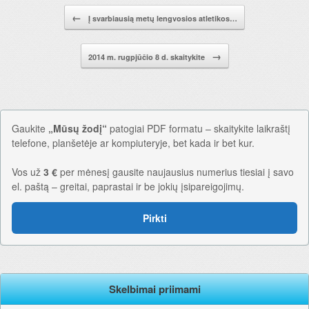
Pranešimo navigacija.
←
Į svarbiausią metų lengvosios atletikos…
→
2014 m. rugpjūčio 8 d. skaitykite
Gaukite
„Mūsų žodį“
patogiai PDF formatu – skaitykite laikraštį
telefone, planšetėje ar kompiuteryje, bet kada ir bet kur.
Vos už
3 €
per mėnesį gausite naujausius numerius tiesiai į savo
el. paštą – greitai, paprastai ir be jokių įsipareigojimų.
Pirkti
Skelbimai priimami