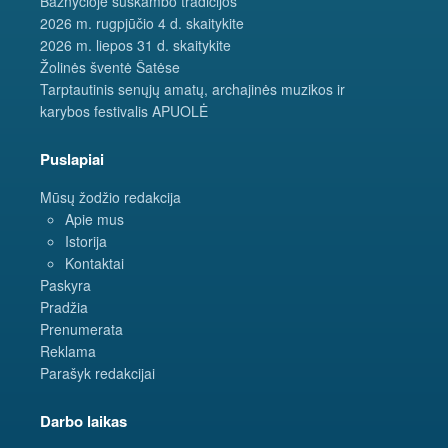
Bažnyčioje suskambo tradicijos
2026 m. rugpjūčio 4 d. skaitykite
2026 m. liepos 31 d. skaitykite
Žolinės šventė Šatėse
Tarptautinis senųjų amatų, archajinės muzikos ir
karybos festivalis APUOLĖ
Puslapiai
Mūsų žodžio redakcija
Apie mus
Istorija
Kontaktai
Paskyra
Pradžia
Prenumerata
Reklama
Parašyk redakcijai
Darbo laikas