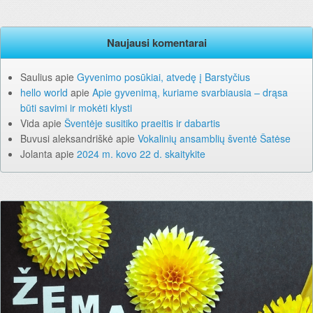
Naujausi komentarai
Saulius
apie
Gyvenimo posūkiai, atvedę į Barstyčius
hello world
apie
Apie gyvenimą, kuriame svarbiausia – drąsa
būti savimi ir mokėti klysti
Vida
apie
Šventėje susitiko praeitis ir dabartis
Buvusi aleksandriškė
apie
Vokalinių ansamblių šventė Šatėse
Jolanta
apie
2024 m. kovo 22 d. skaitykite