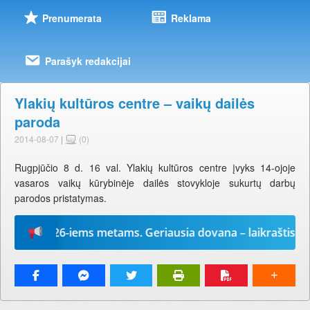
Prenumerata
Reklama
Parašyk redakcijai
Ylakių kultūros centre – vaikų dailės
paroda
2014-08-07
|
(0)
Rugpjūčio 8 d. 16 val. Ylakių kultūros centre įvyks 14-ojoje
vasaros vaikų kūrybinėje dailės stovykloje sukurtų darbų
parodos pristatymas.
į“ 2026-iems metams. Geriausia dovana – laikraštis!