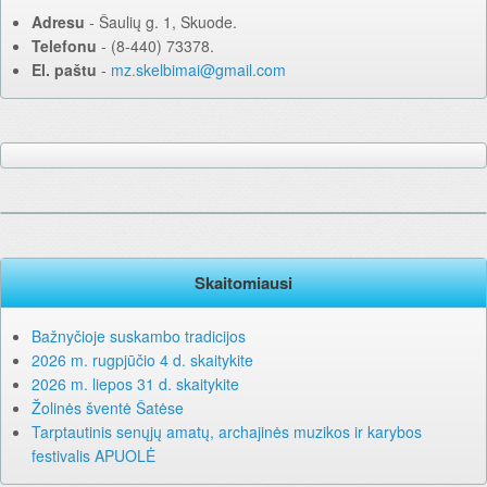
Adresu
‐ Šaulių g. 1, Skuode.
Telefonu
‐ (8-440) 73378.
El. paštu
‐
mz.skelbimai@gmail.com
Skaitomiausi
Bažnyčioje suskambo tradicijos
2026 m. rugpjūčio 4 d. skaitykite
2026 m. liepos 31 d. skaitykite
Žolinės šventė Šatėse
Tarptautinis senųjų amatų, archajinės muzikos ir karybos
festivalis APUOLĖ