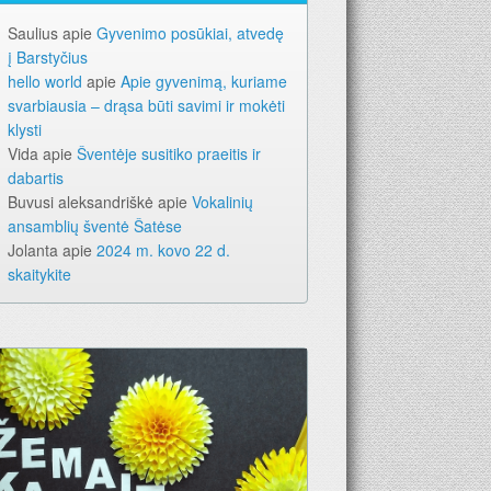
Saulius
apie
Gyvenimo posūkiai, atvedę
į Barstyčius
hello world
apie
Apie gyvenimą, kuriame
svarbiausia – drąsa būti savimi ir mokėti
klysti
Vida
apie
Šventėje susitiko praeitis ir
dabartis
Buvusi aleksandriškė
apie
Vokalinių
ansamblių šventė Šatėse
Jolanta
apie
2024 m. kovo 22 d.
skaitykite