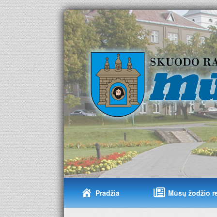
Pradžia
Mūsų žodžio r