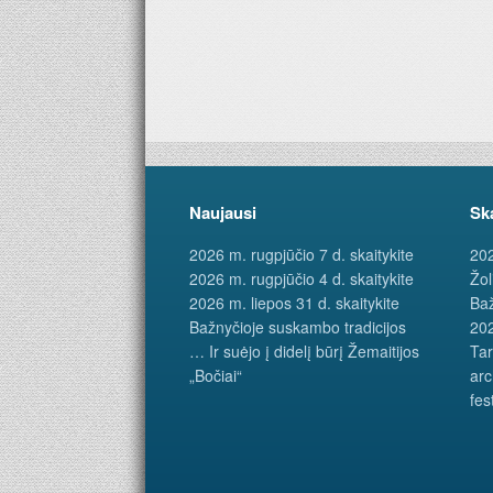
Naujausi
Sk
2026 m. rugpjūčio 7 d. skaitykite
202
2026 m. rugpjūčio 4 d. skaitykite
Žol
2026 m. liepos 31 d. skaitykite
Baž
Bažnyčioje suskambo tradicijos
202
… Ir suėjo į didelį būrį Žemaitijos
Tar
„Bočiai“
arc
fes