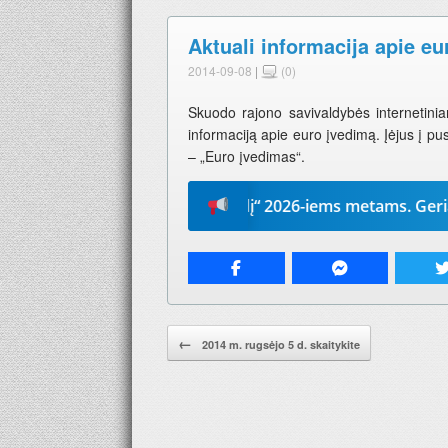
Aktuali informacija apie e
2014-09-08
|
(0)
Skuodo rajono savivaldybės internetini
informaciją apie euro įvedimą. Įėjus į pusl
– „Euro įvedimas“.
Prenumeruokite „Mūsų žodį“ 2026-iems metams. Geriausia d
Pranešimo navigacija.
←
2014 m. rugsėjo 5 d. skaitykite