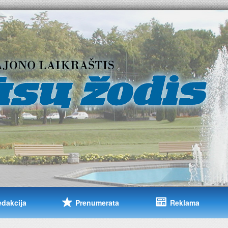
edakcija
Prenumerata
Reklama