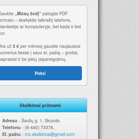
Gaukite
„Mūsų žodį“
patogiai PDF
formatu – skaitykite laikraštį telefone,
planšetėje ar kompiuteryje, bet kada ir bet
kur.
Vos už
3 €
per mėnesį gausite naujausius
numerius tiesiai į savo el. paštą – greitai,
paprastai ir be jokių įsipareigojimų.
6-iems metams. Geriausia dovana – laikraštis!
Pirkti
Skelbimai priimami
Adresu
‐ Šaulių g. 1, Skuode.
Telefonu
‐ (8-440) 73378.
El. paštu
‐
mz.skelbimai@gmail.com