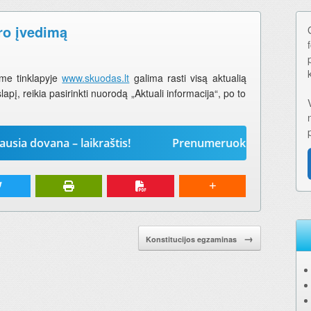
uro įvedimą
ame tinklapyje
www.skuodas.lt
galima rasti visą aktualią
apį, reikia pasirinkti nuorodą „Aktuali informacija“, po to
ovana – laikraštis!
Prenumeruokite „Mūsų žodį“ 202
→
Konstitucijos egzaminas