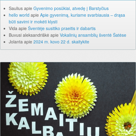
Saulius
apie
Gyvenimo posūkiai, atvedę į Barstyčius
hello world
apie
Apie gyvenimą, kuriame svarbiausia – drąsa
būti savimi ir mokėti klysti
Vida
apie
Šventėje susitiko praeitis ir dabartis
Buvusi aleksandriškė
apie
Vokalinių ansamblių šventė Šatėse
Jolanta
apie
2024 m. kovo 22 d. skaitykite