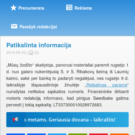
Prenumerata
Reklama
Parašyk redakcijai
Patikslinta informacija
2014-09-25
|
(0)
„Mūsų žodžio“ skaitytoja, panorusi materialiai paremti rugsėjo 1
d. nuo gaisro nukentėjusią S. ir S. Ribakovų šeimą iš Laumių
kaimo, sakė per banką to padaryti negalėjusi, nes rugsėjo 9 d.
laikraštyje išspausdintoje žinutėje „
Reikalinga parama
“
nurodytas netikslus sąskaitos numeris. Finansininke dirbanti
moteris redakciją informavo, kad pinigus Swedbake galima
pervesti į tokią sąskaitą: LT337300010028972683.
6-iems metams. Geriausia dovana – laikraštis!
Pre