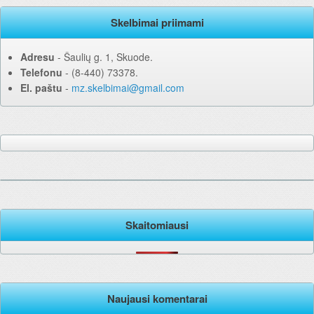
Skelbimai priimami
Adresu
‐ Šaulių g. 1, Skuode.
Telefonu
‐ (8-440) 73378.
El. paštu
‐
mz.skelbimai@gmail.com
Skaitomiausi
Naujausi komentarai