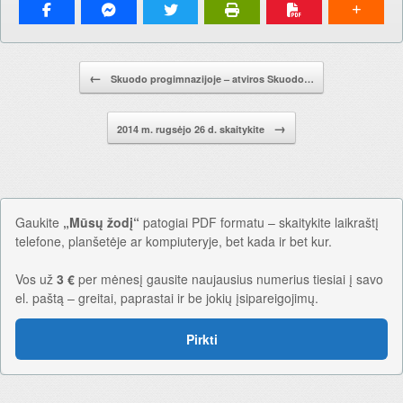
Pranešimo navigacija.
←
Skuodo progimnazijoje – atviros Skuodo…
→
2014 m. rugsėjo 26 d. skaitykite
Gaukite
„Mūsų žodį“
patogiai PDF formatu – skaitykite laikraštį
telefone, planšetėje ar kompiuteryje, bet kada ir bet kur.
Vos už
3 €
per mėnesį gausite naujausius numerius tiesiai į savo
el. paštą – greitai, paprastai ir be jokių įsipareigojimų.
Pirkti