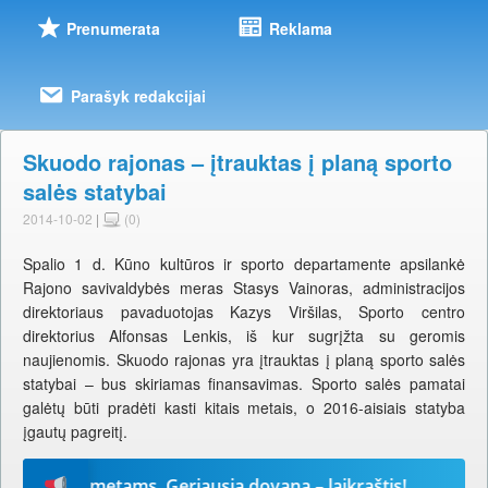
Prenumerata
Reklama
Parašyk redakcijai
Skuodo rajonas – įtrauktas į planą sporto
salės statybai
2014-10-02
|
(0)
Spalio 1 d. Kūno kultūros ir sporto departamente apsilankė
Rajono savivaldybės meras Stasys Vainoras, administracijos
direktoriaus pavaduotojas Kazys Viršilas, Sporto centro
direktorius Alfonsas Lenkis, iš kur sugrįžta su geromis
naujienomis. Skuodo rajonas yra įtrauktas į planą sporto salės
statybai – bus skiriamas finansavimas. Sporto salės pamatai
galėtų būti pradėti kasti kitais metais, o 2016-aisiais statyba
įgautų pagreitį.
-iems metams. Geriausia dovana – laikraštis!
Prenu