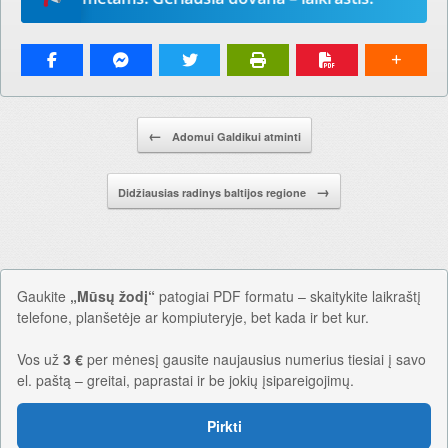
Pranešimo navigacija.
←
Adomui Galdikui atminti
→
Didžiausias radinys baltijos regione
Gaukite
„Mūsų žodį“
patogiai PDF formatu – skaitykite laikraštį
telefone, planšetėje ar kompiuteryje, bet kada ir bet kur.
Vos už
3 €
per mėnesį gausite naujausius numerius tiesiai į savo
el. paštą – greitai, paprastai ir be jokių įsipareigojimų.
Pirkti