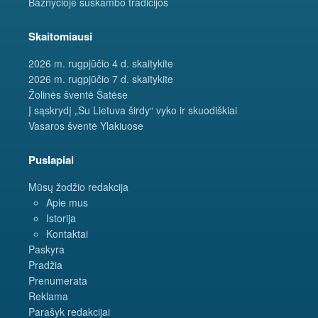
Bažnyčioje suskambo tradicijos
Skaitomiausi
2026 m. rugpjūčio 4 d. skaitykite
2026 m. rugpjūčio 7 d. skaitykite
Žolinės šventė Šatėse
Į sąskrydį „Su Lietuva širdy“ vyko ir skuodiškiai
Vasaros šventė Ylakiuose
Puslapiai
Mūsų žodžio redakcija
Apie mus
Istorija
Kontaktai
Paskyra
Pradžia
Prenumerata
Reklama
Parašyk redakcijai