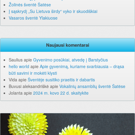
Žolinės šventė Šatėse
Į sąskrydį „Su Lietuva širdy“ vyko ir skuodiškiai
Vasaros šventė Ylakiuose
Naujausi komentarai
Saulius
apie
Gyvenimo posūkiai, atvedę į Barstyčius
hello world
apie
Apie gyvenimą, kuriame svarbiausia – drąsa
būti savimi ir mokėti klysti
Vida
apie
Šventėje susitiko praeitis ir dabartis
Buvusi aleksandriškė
apie
Vokalinių ansamblių šventė Šatėse
Jolanta
apie
2024 m. kovo 22 d. skaitykite