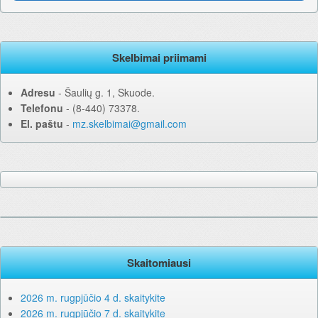
Skelbimai priimami
Adresu
‐ Šaulių g. 1, Skuode.
Telefonu
‐ (8-440) 73378.
El. paštu
‐
mz.skelbimai@gmail.com
Skaitomiausi
2026 m. rugpjūčio 4 d. skaitykite
2026 m. rugpjūčio 7 d. skaitykite