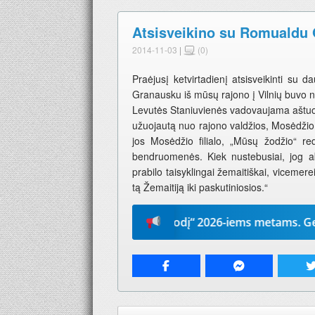
Atsisveikino su Romualdu
2014-11-03
|
(0)
Praėjusį ketvirtadienį atsisveikinti s
Granausku iš mūsų rajono į Vilnių buvo
Levutės Staniuvienės vadovaujama aštuon
užuojautą nuo rajono valdžios, Mosėdžio 
jos Mosėdžio filialo, „Mūsų žodžio“ re
bendruomenės. Kiek nustebusiai, jog ab
prabilo taisyklingai žemaitiškai, vicemerei
tą Žemaitiją iki paskutiniosios.“
Prenumeruokite „Mūsų žodį“ 2026-iems metams. Geriausia d
Pranešimo navigacija.