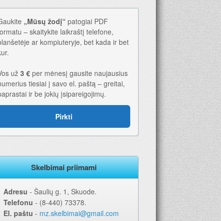
Gaukite
„Mūsų žodį“
patogiai PDF
formatu – skaitykite laikraštį telefone,
planšetėje ar kompiuteryje, bet kada ir bet
kur.
Vos už
3 €
per mėnesį gausite naujausius
numerius tiesiai į savo el. paštą – greitai,
paprastai ir be jokių įsipareigojimų.
Pirkti
6-iems metams. Geriausia dovana – laikraštis!
Skelbimai priimami
Adresu
‐ Šaulių g. 1, Skuode.
Telefonu
‐ (8-440) 73378.
El. paštu
‐
mz.skelbimai@gmail.com