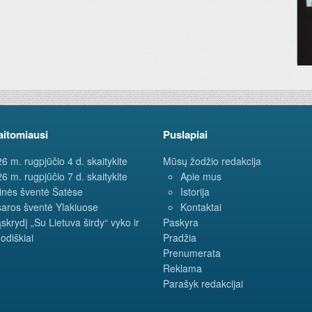
aitomiausi
Puslapiai
6 m. rugpjūčio 4 d. skaitykite
Mūsų žodžio redakcija
6 m. rugpjūčio 7 d. skaitykite
Apie mus
inės šventė Šatėse
Istorija
aros šventė Ylakiuose
Kontaktai
ąskrydį „Su Lietuva širdy“ vyko ir
Paskyra
odiškiai
Pradžia
Prenumerata
Reklama
Parašyk redakcijai