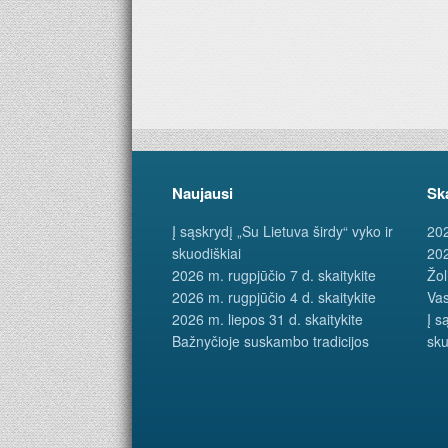
Naujausi
Sk
Į sąskrydį „Su Lietuva širdy“ vyko ir
202
skuodiškiai
202
2026 m. rugpjūčio 7 d. skaitykite
Žol
2026 m. rugpjūčio 4 d. skaitykite
Vas
2026 m. liepos 31 d. skaitykite
Į s
Bažnyčioje suskambo tradicijos
sku