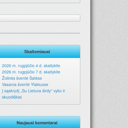
Skaitomiausi
2026 m. rugpjūčio 4 d. skaitykite
2026 m. rugpjūčio 7 d. skaitykite
Žolinės šventė Šatėse
Vasaros šventė Ylakiuose
Į sąskrydį „Su Lietuva širdy“ vyko ir
skuodiškiai
Naujausi komentarai