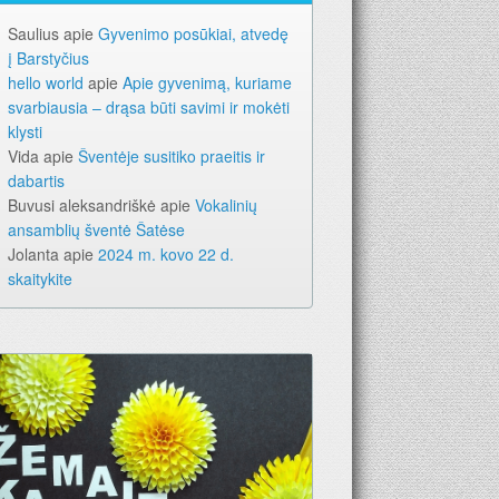
Saulius
apie
Gyvenimo posūkiai, atvedę
į Barstyčius
hello world
apie
Apie gyvenimą, kuriame
svarbiausia – drąsa būti savimi ir mokėti
klysti
Vida
apie
Šventėje susitiko praeitis ir
dabartis
Buvusi aleksandriškė
apie
Vokalinių
ansamblių šventė Šatėse
Jolanta
apie
2024 m. kovo 22 d.
skaitykite