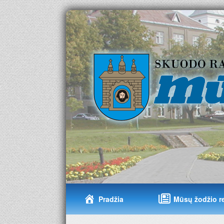
Pradžia
Mūsų žodžio r