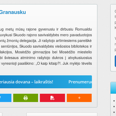
 Granausku
u daug metų mūsų rajone gyvenusiu ir dirbusiu Romualdu
 nuvykusi Skuodo rajono savivaldybės mero pavaduotojos
ių žmonių delegacija. Ji rašytojo artimiesiems pareiškė
seniūnijos, Skuodo savivaldybės viešosios bibliotekos ir
dakcijos, Mosėdžio gimnazijos bei Mosėdžio miestelio
i šviesaus atminimo rašytojo dukros į atvykusiuosius
 vyresnioji paaiškino: „O kaip kitaip?!. Juk mylėjo tėvelis
ovana – laikraštis!
Prenumeruokite „Mūsų žodį“ 202