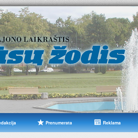
edakcija
Prenumerata
Reklama