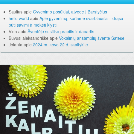
Saulius
apie
Gyvenimo posūkiai, atvedę į Barstyčius
hello world
apie
Apie gyvenimą, kuriame svarbiausia – drąsa
būti savimi ir mokėti klysti
Vida
apie
Šventėje susitiko praeitis ir dabartis
Buvusi aleksandriškė
apie
Vokalinių ansamblių šventė Šatėse
Jolanta
apie
2024 m. kovo 22 d. skaitykite