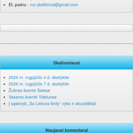
El. paštu
‐
mz.skelbimai@gmail.com
Skaitomiausi
2026 m. rugpjūčio 4 d. skaitykite
2026 m. rugpjūčio 7 d. skaitykite
Žolinės šventė Šatėse
Vasaros šventė Ylakiuose
Į sąskrydį „Su Lietuva širdy“ vyko ir skuodiškiai
Naujausi komentarai