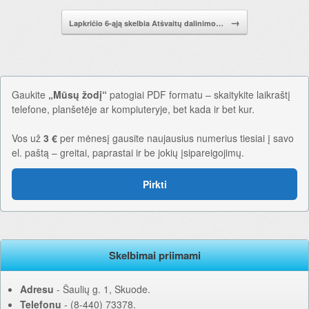
→
Lapkričio 6-ąją skelbia Atšvaitų dalinimo…
Gaukite
„Mūsų žodį“
patogiai PDF formatu – skaitykite laikraštį
telefone, planšetėje ar kompiuteryje, bet kada ir bet kur.
Vos už
3 €
per mėnesį gausite naujausius numerius tiesiai į savo
el. paštą – greitai, paprastai ir be jokių įsipareigojimų.
Pirkti
Skelbimai priimami
Adresu
‐ Šaulių g. 1, Skuode.
Telefonu
‐ (8-440) 73378.