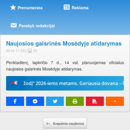
Prenumerata
Reklama
Parašyk redakcijai
Naujosios gaisrinės Mosėdyje atidarymas
2014-11-03
|
(0)
Penktadienį, lapkričio 7 d., 14 val. planuojamas oficialus
naujosios gaisrinės Mosėdyje atidarymas.
„Mūsų žodį“ 2026-iems metams. Geriausia dovana – laikraš
Pranešimo navigacija.
←
Krepšinio naujienos