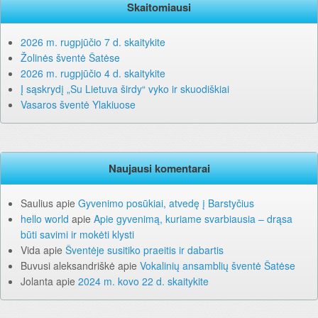
Skaitomiausi
2026 m. rugpjūčio 7 d. skaitykite
Žolinės šventė Šatėse
2026 m. rugpjūčio 4 d. skaitykite
Į sąskrydį „Su Lietuva širdy“ vyko ir skuodiškiai
Vasaros šventė Ylakiuose
Naujausi komentarai
Saulius
apie
Gyvenimo posūkiai, atvedę į Barstyčius
hello world
apie
Apie gyvenimą, kuriame svarbiausia – drąsa
būti savimi ir mokėti klysti
Vida
apie
Šventėje susitiko praeitis ir dabartis
Buvusi aleksandriškė
apie
Vokalinių ansamblių šventė Šatėse
Jolanta
apie
2024 m. kovo 22 d. skaitykite