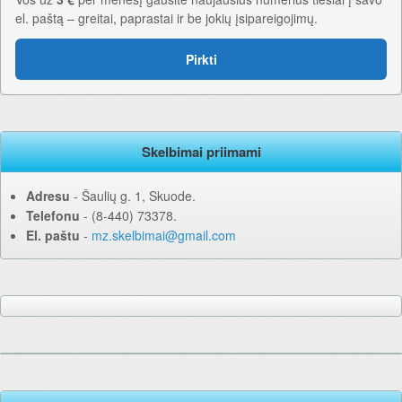
el. paštą – greitai, paprastai ir be jokių įsipareigojimų.
Pirkti
Skelbimai priimami
Adresu
‐ Šaulių g. 1, Skuode.
Telefonu
‐ (8-440) 73378.
El. paštu
‐
mz.skelbimai@gmail.com