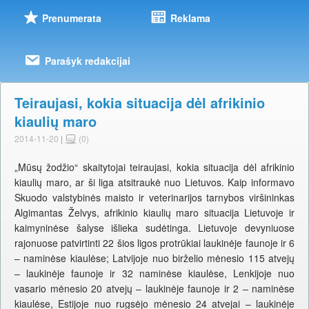
Prenumerata
Reklama
Parašyk redakcijai
Teiraujasi, kokia situacija dėl afrikinio
kiaulių maro
2014-11-20
|
(0)
„Mūsų žodžio“ skaitytojai teiraujasi, kokia situacija dėl afrikinio
kiaulių maro, ar ši liga atsitraukė nuo Lietuvos. Kaip informavo
Skuodo valstybinės maisto ir veterinarijos tarnybos viršininkas
Algimantas Želvys, afrikinio kiaulių maro situacija Lietuvoje ir
kaimyninėse šalyse išlieka sudėtinga. Lietuvoje devyniuose
rajonuose patvirtinti 22 šios ligos protrūkiai laukinėje faunoje ir 6
– naminėse kiaulėse; Latvijoje nuo birželio mėnesio 115 atvejų
– laukinėje faunoje ir 32 naminėse kiaulėse, Lenkijoje nuo
vasario mėnesio 20 atvejų – laukinėje faunoje ir 2 – naminėse
kiaulėse, Estijoje nuo rugsėjo mėnesio 24 atvejai – laukinėje