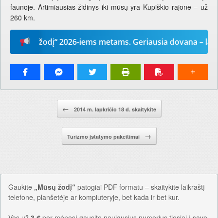
faunoje. Artimiausias židinys iki mūsų yra Kupiškio rajone – už
260 km.
Mūsų žodį“ 2026-iems metams. Geriausia dovana – laikrašt
Pranešimo navigacija.
←
2014 m. lapkričio 18 d. skaitykite
→
Turizmo įstatymo pakeitimai
Gaukite
„Mūsų žodį“
patogiai PDF formatu – skaitykite laikraštį
telefone, planšetėje ar kompiuteryje, bet kada ir bet kur.
Vos už
3 €
per mėnesį gausite naujausius numerius tiesiai į savo