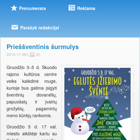
Prenumerata
Reklama
Parašyk redakcijai
Prieššventinis šurmulys
2014-11-28
|
(0)
Gruodžio 3–5 d. Skuodo
rajono kultūros centre
veiks kalėdinė mugė,
kurioje bus galima įsigyti
šventinių dovanėlių,
papuošalų ir įvairių
grožybių, pagamintų
meno kūrėjų rankomis.
Gruodžio 5 d. 17 val.
miesto aikštėje kartu su