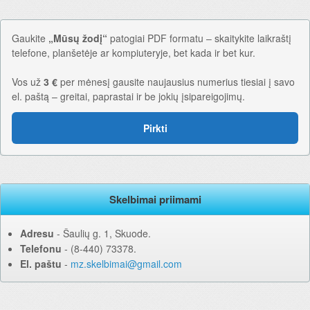
Gaukite
„Mūsų žodį“
patogiai PDF formatu – skaitykite laikraštį
telefone, planšetėje ar kompiuteryje, bet kada ir bet kur.
Vos už
3 €
per mėnesį gausite naujausius numerius tiesiai į savo
el. paštą – greitai, paprastai ir be jokių įsipareigojimų.
Pirkti
Skelbimai priimami
Adresu
‐ Šaulių g. 1, Skuode.
Telefonu
‐ (8-440) 73378.
El. paštu
‐
mz.skelbimai@gmail.com