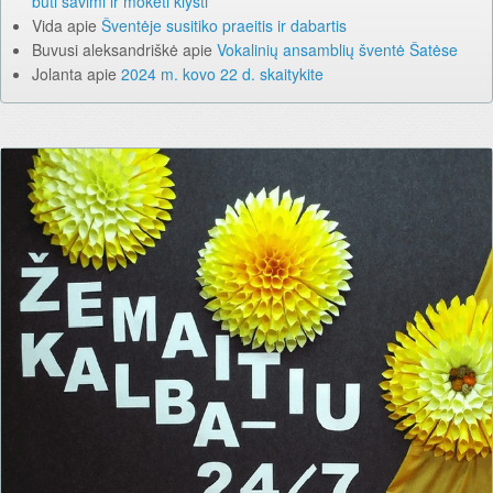
būti savimi ir mokėti klysti
Vida
apie
Šventėje susitiko praeitis ir dabartis
Buvusi aleksandriškė
apie
Vokalinių ansamblių šventė Šatėse
Jolanta
apie
2024 m. kovo 22 d. skaitykite