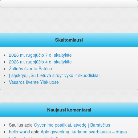
Skaitomiausi
2026 m. rugpjūčio 7 d. skaitykite
2026 m. rugpjūčio 4 d. skaitykite
Žolinės šventė Šatėse
Į sąskrydį „Su Lietuva širdy“ vyko ir skuodiškiai
Vasaros šventė Ylakiuose
Naujausi komentarai
Saulius
apie
Gyvenimo posūkiai, atvedę į Barstyčius
hello world
apie
Apie gyvenimą, kuriame svarbiausia – drąsa