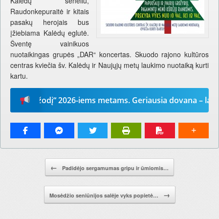
Kalėdų seneliu,
Raudonkepuraitė ir kitais
pasakų herojais bus
įžiebiama Kalėdų eglutė.
Šventę vainikuos
nuotaikingas grupės „DAR“ koncertas. Skuodo rajono kultūros
centras kviečia šv. Kalėdų ir Naujųjų metų laukimo nuotaiką kurti
kartu.
Mūsų žodį“ 2026-iems metams. Geriausia dovana – laikrašti
Pranešimo navigacija.
←
Padidėjo sergamumas gripu ir ūmiomis…
→
Mosėdžio seniūnijos salėje vyks popietė…