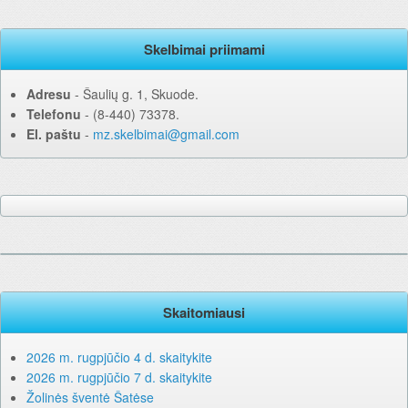
Skelbimai priimami
Adresu
‐ Šaulių g. 1, Skuode.
Telefonu
‐ (8-440) 73378.
El. paštu
‐
mz.skelbimai@gmail.com
Skaitomiausi
2026 m. rugpjūčio 4 d. skaitykite
2026 m. rugpjūčio 7 d. skaitykite
Žolinės šventė Šatėse