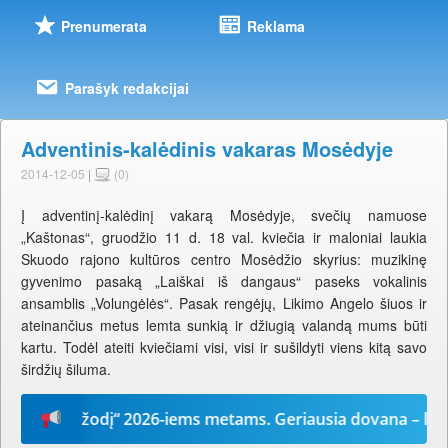
Prenumerata
Reklama
Parašyk redakcijai
Adventinis-kalėdinis vakaras Mosėdyje
2014-12-05
|
(0)
Į adventinį-kalėdinį vakarą Mosėdyje, svečių namuose
„Kaštonas“, gruodžio 11 d. 18 val. kviečia ir maloniai laukia
Skuodo rajono kultūros centro Mosėdžio skyrius: muzikinę
gyvenimo pasaką „Laiškai iš dangaus“ paseks vokalinis
ansamblis „Volungėlės“. Pasak rengėjų, Likimo Angelo šiuos ir
ateinančius metus lemta sunkią ir džiugią valandą mums būti
kartu. Todėl ateiti kviečiami visi, visi ir sušildyti viens kitą savo
širdžių šiluma.
„Mūsų žodį“ 2026-iems metams. Geriausia dovana – laikrašt