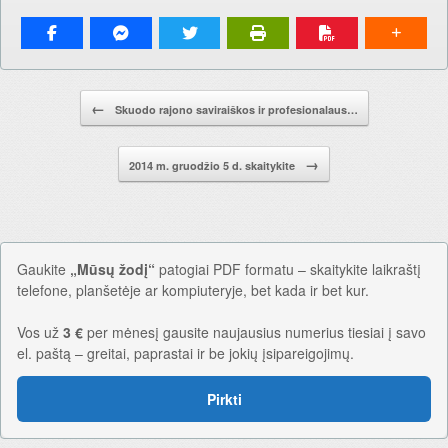
Pranešimo navigacija.
←
Skuodo rajono saviraiškos ir profesionalaus…
→
2014 m. gruodžio 5 d. skaitykite
Gaukite
„Mūsų žodį“
patogiai PDF formatu – skaitykite laikraštį
telefone, planšetėje ar kompiuteryje, bet kada ir bet kur.
Vos už
3 €
per mėnesį gausite naujausius numerius tiesiai į savo
el. paštą – greitai, paprastai ir be jokių įsipareigojimų.
Pirkti