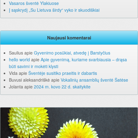
Vasaros šventė Ylakiuose
Į sąskrydį „Su Lietuva širdy“ vyko ir skuodiškiai
Naujausi komentarai
Saulius
apie
Gyvenimo posūkiai, atvedę į Barstyčius
hello world
apie
Apie gyvenimą, kuriame svarbiausia – drąsa
būti savimi ir mokėti klysti
Vida
apie
Šventėje susitiko praeitis ir dabartis
Buvusi aleksandriškė
apie
Vokalinių ansamblių šventė Šatėse
Jolanta
apie
2024 m. kovo 22 d. skaitykite