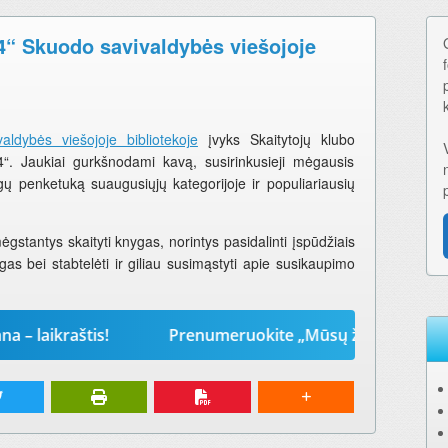
4“ Skuodo savivaldybės viešojoje
aldybės viešojoje bibliotekoje
įvyks Skaitytojų klubo
“. Jaukiai gurkšnodami kavą, susirinkusieji mėgausis
ygų penketuką suaugusiųjų kategorijoje ir populiariausių
mėgstantys skaityti knygas, norintys pasidalinti įspūdžiais
as bei stabtelėti ir giliau susimąstyti apie susikaupimo
kraštis!
Prenumeruokite „Mūsų žodį“ 2026-iems meta