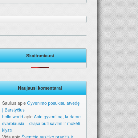
Skaitomiausi
Naujausi komentarai
Saulius
apie
Gyvenimo posūkiai, atvedę
į Barstyčius
hello world
apie
Apie gyvenimą, kuriame
svarbiausia – drąsa būti savimi ir mokėti
klysti
Vida
apie
Šventėje susitiko praeitis ir