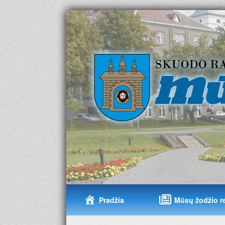
Pradžia
Mūsų žodžio r