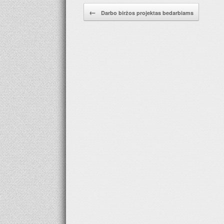
Pranešimo navigacija.
←
Darbo biržos projektas bedarbiams