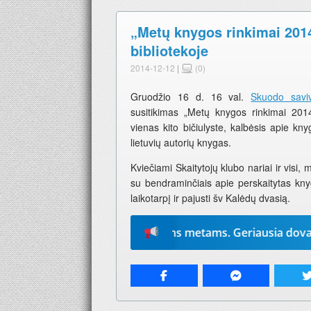
„Metų knygos rinkimai 201
bibliotekoje
2014-12-12
|
(0)
Gruodžio 16 d. 16 val.
Skuodo saviv
susitikimas „Metų knygos rinkimai 2014
vienas kito bičiulyste, kalbėsis apie kn
lietuvių autorių knygas.
Kviečiami Skaitytojų klubo nariai ir visi, 
su bendraminčiais apie perskaitytas knyg
laikotarpį ir pajusti šv Kalėdų dvasią.
ite „Mūsų žodį“ 2026-iems metams. Geriausia dovana – lai