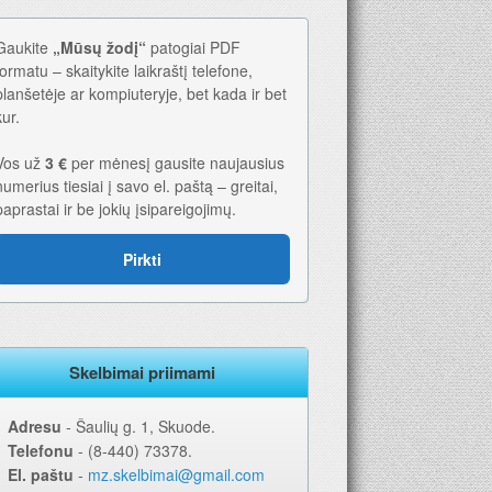
Gaukite
„Mūsų žodį“
patogiai PDF
formatu – skaitykite laikraštį telefone,
planšetėje ar kompiuteryje, bet kada ir bet
kur.
Vos už
3 €
per mėnesį gausite naujausius
numerius tiesiai į savo el. paštą – greitai,
paprastai ir be jokių įsipareigojimų.
Pirkti
ms. Geriausia dovana – laikraštis!
Skelbimai priimami
Adresu
‐ Šaulių g. 1, Skuode.
Telefonu
‐ (8-440) 73378.
El. paštu
‐
mz.skelbimai@gmail.com