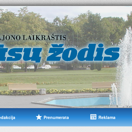
edakcija
Prenumerata
Reklama