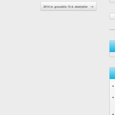
→
2014 m. gruodžio 12 d. skaitykite