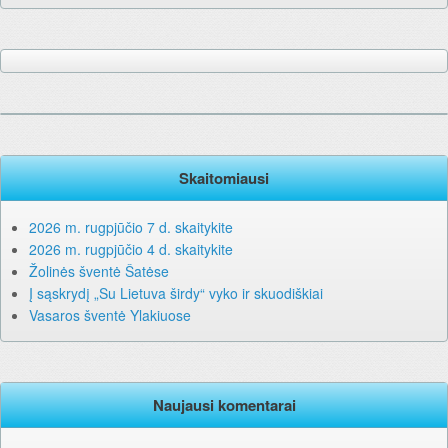
Skaitomiausi
2026 m. rugpjūčio 7 d. skaitykite
2026 m. rugpjūčio 4 d. skaitykite
Žolinės šventė Šatėse
Į sąskrydį „Su Lietuva širdy“ vyko ir skuodiškiai
Vasaros šventė Ylakiuose
Naujausi komentarai