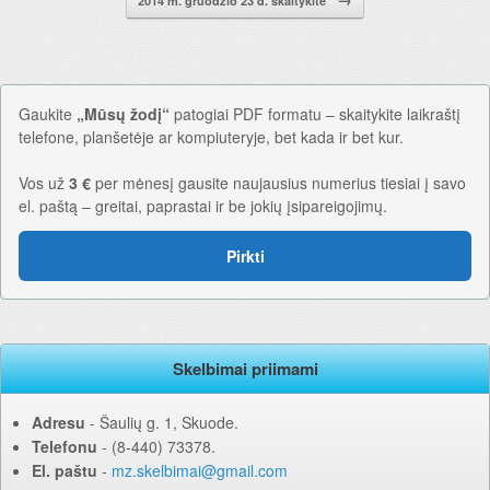
2014 m. gruodžio 23 d. skaitykite
Gaukite
„Mūsų žodį“
patogiai PDF formatu – skaitykite laikraštį
telefone, planšetėje ar kompiuteryje, bet kada ir bet kur.
Vos už
3 €
per mėnesį gausite naujausius numerius tiesiai į savo
el. paštą – greitai, paprastai ir be jokių įsipareigojimų.
Pirkti
Skelbimai priimami
Adresu
‐ Šaulių g. 1, Skuode.
Telefonu
‐ (8-440) 73378.
El. paštu
‐
mz.skelbimai@gmail.com