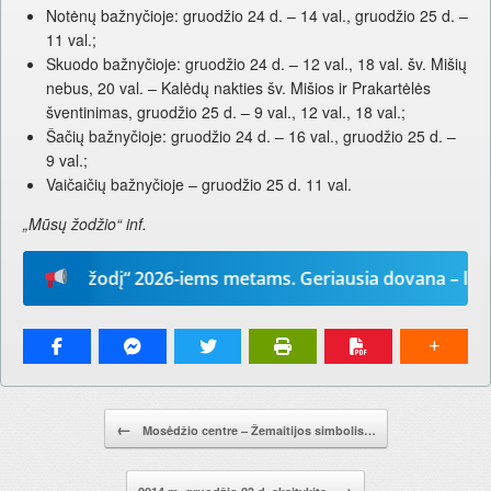
Notėnų bažnyčioje: gruodžio 24 d. – 14 val., gruodžio 25 d. –
11 val.;
Skuodo bažnyčioje: gruodžio 24 d. – 12 val., 18 val. šv. Mišių
nebus, 20 val. – Kalėdų nakties šv. Mišios ir Prakartėlės
šventinimas, gruodžio 25 d. – 9 val., 12 val., 18 val.;
Šačių bažnyčioje: gruodžio 24 d. – 16 val., gruodžio 25 d. –
9 val.;
Vaičaičių bažnyčioje – gruodžio 25 d. 11 val.
„Mūsų žodžio“ inf.
Mūsų žodį“ 2026-iems metams. Geriausia dovana – laikrašt
Pranešimo navigacija.
←
Mosėdžio centre – Žemaitijos simbolis…
→