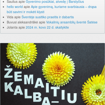
Saulius
apie
Gyvenimo posūkiai, atvedę į Barstyčius
hello world
apie
Apie gyvenimą, kuriame svarbiausia – drąsa
būti savimi ir mokėti klysti
Vida
apie
Šventėje susitiko praeitis ir dabartis
Buvusi aleksandriškė
apie
Vokalinių ansamblių šventė Šatėse
Jolanta
apie
2024 m. kovo 22 d. skaitykite