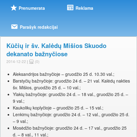
Prenumerata
Reklama
Parašyk redakcijai
Kūčių ir šv. Kalėdų Mišios Skuodo
dekanato bažnyčiose
2014-12-22
|
(0)
Aleksandrijos bažnyčioje – gruodžio 25 d. 10.30 val.;
Barstyčių bažnyčioje: gruodžio 24 d. – 21 val. Kalėdų nakties
šv. Mišios, gruodžio 25 d. – 10 val.;
Ylakių bažnyčioje: gruodžio 24 d. – 18 val., gruodžio 25 d. –
9 val.;
Kaukolikų koplyčioje – gruodžio 25 d. – 15 val.;
Lenkimų bažnyčioje: gruodžio 24 d. – 12 val., gruodžio 25 d.
– 9 val.;
Mosėdžio bažnyčioje: gruodžio 24 d. – 17 val., gruodžio 25
d. – 8 val., 11 val.;