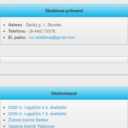
Skelbimai priimami
Adresu
‐ Šaulių g. 1, Skuode.
Telefonu
‐ (8-440) 73378.
El. paštu
‐
mz.skelbimai@gmail.com
Skaitomiausi
2026 m. rugpjūčio 4 d. skaitykite
2026 m. rugpjūčio 7 d. skaitykite
Žolinės šventė Šatėse
Vasaros šventė Ylakiuose