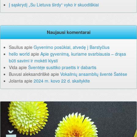
Į sąskrydį „Su Lietuva širdy“ vyko ir skuodiškiai
Naujausi komentarai
Saulius
apie
Gyvenimo posūkiai, atvedę į Barstyčius
hello world
apie
Apie gyvenimą, kuriame svarbiausia – drąsa
būti savimi ir mokėti klysti
Vida
apie
Šventėje susitiko praeitis ir dabartis
Buvusi aleksandriškė
apie
Vokalinių ansamblių šventė Šatėse
Jolanta
apie
2024 m. kovo 22 d. skaitykite