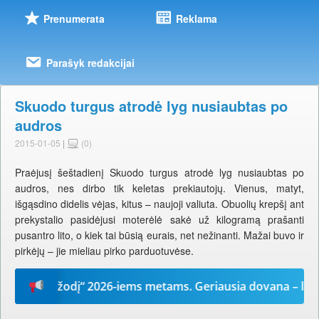
Prenumerata
Reklama
Parašyk redakcijai
Skuodo turgus atrodė lyg nusiaubtas po
audros
2015-01-05
|
(0)
Praėjusį šeštadienį Skuodo turgus atrodė lyg nusiaubtas po
audros, nes dirbo tik keletas prekiautojų. Vienus, matyt,
išgąsdino didelis vėjas, kitus – naujoji valiuta. Obuolių krepšį ant
prekystalio pasidėjusi moterėlė sakė už kilogramą prašanti
pusantro lito, o kiek tai būsią eurais, net nežinanti. Mažai buvo ir
pirkėjų – jie mieliau pirko parduotuvėse.
Mūsų žodį“ 2026-iems metams. Geriausia dovana – laikrašt