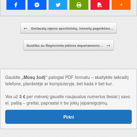
Pranešimo navigacija.
←
Geriausių rajono sportininkų, trenerių pagerbimo…
→
Susitiko su Regioninės plėtros departamento…
Gaukite
„Mūsų žodį“
patogiai PDF formatu – skaitykite laikraštį
telefone, planšetėje ar kompiuteryje, bet kada ir bet kur.
Vos už
3 €
per mėnesį gausite naujausius numerius tiesiai į savo
el. paštą – greitai, paprastai ir be jokių įsipareigojimų.
Pirkti