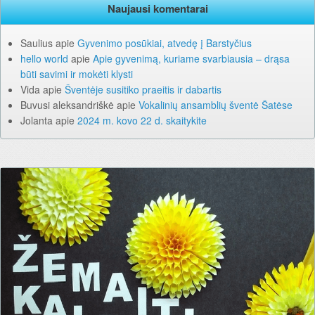
Naujausi komentarai
Saulius
apie
Gyvenimo posūkiai, atvedę į Barstyčius
hello world
apie
Apie gyvenimą, kuriame svarbiausia – drąsa
būti savimi ir mokėti klysti
Vida
apie
Šventėje susitiko praeitis ir dabartis
Buvusi aleksandriškė
apie
Vokalinių ansamblių šventė Šatėse
Jolanta
apie
2024 m. kovo 22 d. skaitykite