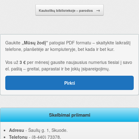
→
Kaukolikų bibliotekoje – parodos
Gaukite
„Mūsų žodį“
patogiai PDF formatu – skaitykite laikraštį
telefone, planšetėje ar kompiuteryje, bet kada ir bet kur.
Vos už
3 €
per mėnesį gausite naujausius numerius tiesiai į savo
el. paštą – greitai, paprastai ir be jokių įsipareigojimų.
Pirkti
Skelbimai priimami
Adresu
‐ Šaulių g. 1, Skuode.
Telefonu
‐ (8-440) 73378.