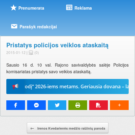
Prenumerata
Reklama
Parašyk redakcijai
Pristatys policijos veiklos ataskaitą
2015-01-12
|
(0)
Sausio 16 d. 10 val. Rajono savivaldybės salėje Policijos
komisariatas pristatys savo veiklos ataskaitą.
Mūsų žodį“ 2026-iems metams. Geriausia dovana – laikrašti
Pranešimo navigacija.
←
Irenos Kvedarienės medžio raižinių paroda