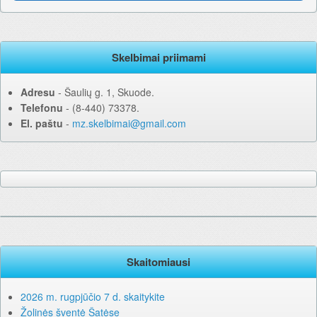
Skelbimai priimami
Adresu
‐ Šaulių g. 1, Skuode.
Telefonu
‐ (8-440) 73378.
El. paštu
‐
mz.skelbimai@gmail.com
Skaitomiausi
2026 m. rugpjūčio 7 d. skaitykite
Žolinės šventė Šatėse