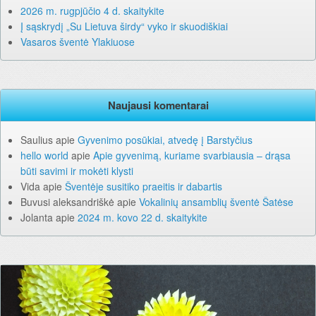
2026 m. rugpjūčio 4 d. skaitykite
Į sąskrydį „Su Lietuva širdy“ vyko ir skuodiškiai
Vasaros šventė Ylakiuose
Naujausi komentarai
Saulius
apie
Gyvenimo posūkiai, atvedę į Barstyčius
hello world
apie
Apie gyvenimą, kuriame svarbiausia – drąsa
būti savimi ir mokėti klysti
Vida
apie
Šventėje susitiko praeitis ir dabartis
Buvusi aleksandriškė
apie
Vokalinių ansamblių šventė Šatėse
Jolanta
apie
2024 m. kovo 22 d. skaitykite