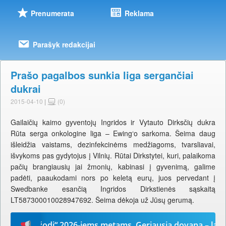
Prenumerata
Reklama
Parašyk redakcijai
Prašo pagalbos sunkia liga sergančiai
dukrai
2015-04-10
|
(0)
Gailaičių kaimo gyventojų Ingridos ir Vytauto Dirksčių dukra
Rūta serga onkologine liga – Ewing‘o sarkoma. Šeima daug
išleidžia vaistams, dezinfekcinėms medžiagoms, tvarsliavai,
išvykoms pas gydytojus į Vilnių. Rūtai Dirkstytei, kuri, palaikoma
pačių brangiausių jai žmonių, kabinasi į gyvenimą, galime
padėti, paaukodami nors po keletą eurų, juos pervedant į
Swedbanke esančią Ingridos Dirkstienės sąskaitą
LT587300010028947692. Šeima dėkoja už Jūsų gerumą.
Mūsų žodį“ 2026-iems metams. Geriausia dovana – laikrašt