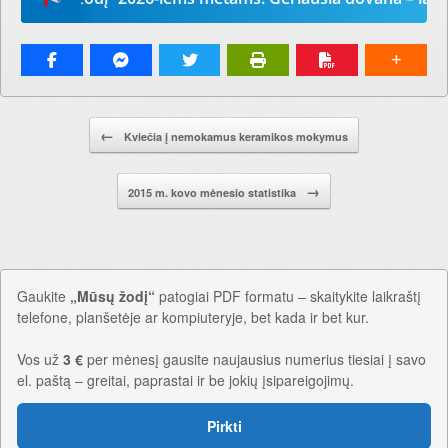
Pranešimo navigacija.
←
Kviečia į nemokamus keramikos mokymus
→
2015 m. kovo mėnesio statistika
Gaukite
„Mūsų žodį“
patogiai PDF formatu – skaitykite laikraštį
telefone, planšetėje ar kompiuteryje, bet kada ir bet kur.
Vos už
3 €
per mėnesį gausite naujausius numerius tiesiai į savo
el. paštą – greitai, paprastai ir be jokių įsipareigojimų.
Pirkti