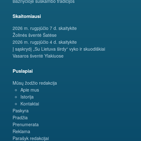
Bažnyčioje suskambo tradicijos
Skaitomiausi
2026 m. rugpjūčio 7 d. skaitykite
Žolinės šventė Šatėse
2026 m. rugpjūčio 4 d. skaitykite
Į sąskrydį „Su Lietuva širdy“ vyko ir skuodiškiai
Vasaros šventė Ylakiuose
Puslapiai
Mūsų žodžio redakcija
Apie mus
Istorija
Kontaktai
Paskyra
Pradžia
Prenumerata
Reklama
Parašyk redakcijai