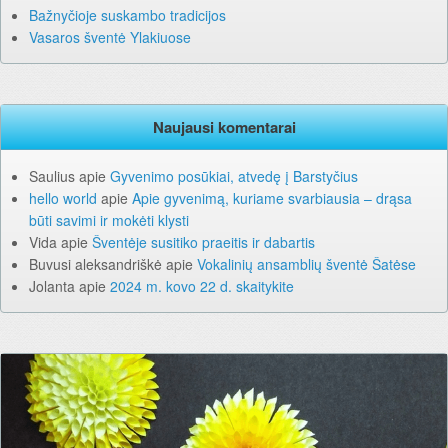
Bažnyčioje suskambo tradicijos
Vasaros šventė Ylakiuose
Naujausi komentarai
Saulius
apie
Gyvenimo posūkiai, atvedę į Barstyčius
hello world
apie
Apie gyvenimą, kuriame svarbiausia – drąsa
būti savimi ir mokėti klysti
Vida
apie
Šventėje susitiko praeitis ir dabartis
Buvusi aleksandriškė
apie
Vokalinių ansamblių šventė Šatėse
Jolanta
apie
2024 m. kovo 22 d. skaitykite