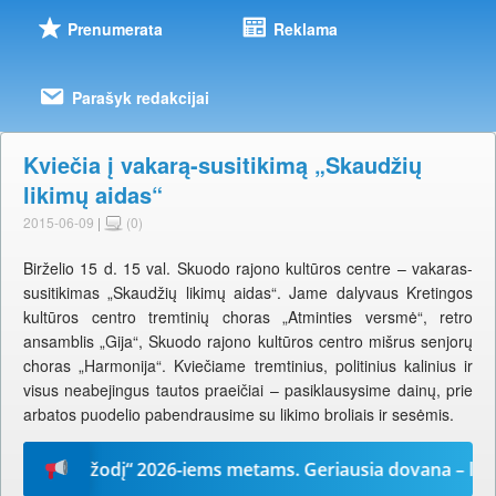
Prenumerata
Reklama
Parašyk redakcijai
Kviečia į vakarą-susitikimą „Skaudžių
likimų aidas“
2015-06-09
|
(0)
Birželio 15 d. 15 val. Skuodo rajono kultūros centre – vakaras-
susitikimas „Skaudžių likimų aidas“. Jame dalyvaus Kretingos
kultūros centro tremtinių choras „Atminties versmė“, retro
ansamblis „Gija“, Skuodo rajono kultūros centro mišrus senjorų
choras „Harmonija“. Kviečiame tremtinius, politinius kalinius ir
visus neabejingus tautos praeičiai – pasiklausysime dainų, prie
arbatos puodelio pabendrausime su likimo broliais ir sesėmis.
Mūsų žodį“ 2026-iems metams. Geriausia dovana – laikrašt