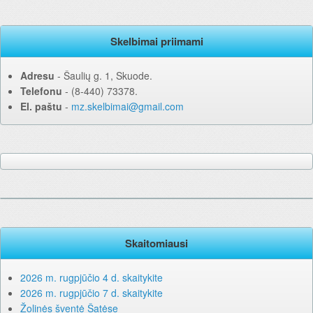
Skelbimai priimami
Adresu
‐ Šaulių g. 1, Skuode.
Telefonu
‐ (8-440) 73378.
El. paštu
‐
mz.skelbimai@gmail.com
Skaitomiausi
2026 m. rugpjūčio 4 d. skaitykite
2026 m. rugpjūčio 7 d. skaitykite
Žolinės šventė Šatėse