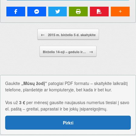
Pranešimo navigacija.
←
2015 m. birželio 5 d. skaitykite
→
Birželio 14-oji – gedulo ir…
Gaukite
„Mūsų žodį“
patogiai PDF formatu – skaitykite laikraštį
telefone, planšetėje ar kompiuteryje, bet kada ir bet kur.
Vos už
3 €
per mėnesį gausite naujausius numerius tiesiai į savo
el. paštą – greitai, paprastai ir be jokių įsipareigojimų.
Pirkti