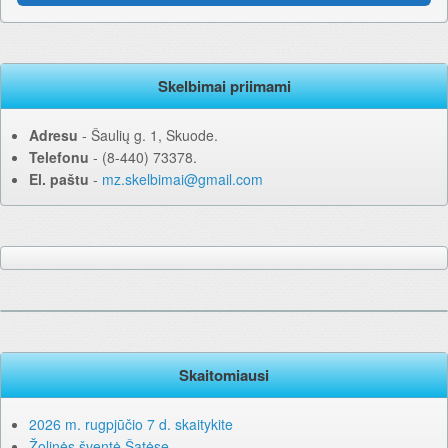
Skelbimai priimami
Adresu
‐ Šaulių g. 1, Skuode.
Telefonu
‐ (8-440) 73378.
El. paštu
‐
mz.skelbimai@gmail.com
Skaitomiausi
2026 m. rugpjūčio 7 d. skaitykite
Žolinės šventė Šatėse