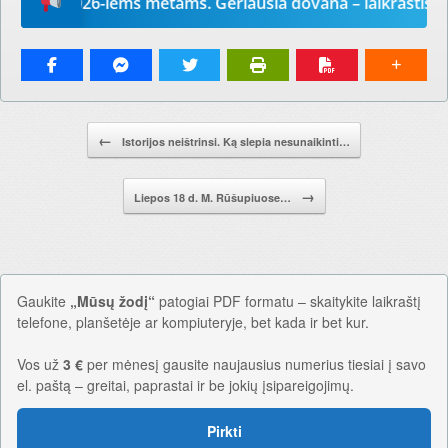
dį“ 2026-iems metams. Geriausia dovana – laikraštis!
Pranešimo navigacija.
←
Istorijos neištrinsi. Ką slepia nesunaikinti…
→
Liepos 18 d. M. Rūšupiuose…
Gaukite
„Mūsų žodį“
patogiai PDF formatu – skaitykite laikraštį
telefone, planšetėje ar kompiuteryje, bet kada ir bet kur.
Vos už
3 €
per mėnesį gausite naujausius numerius tiesiai į savo
el. paštą – greitai, paprastai ir be jokių įsipareigojimų.
Pirkti