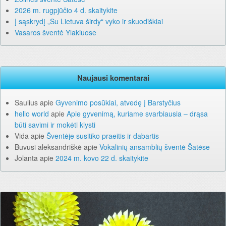
2026 m. rugpjūčio 4 d. skaitykite
Į sąskrydį „Su Lietuva širdy“ vyko ir skuodiškiai
Vasaros šventė Ylakiuose
Naujausi komentarai
Saulius
apie
Gyvenimo posūkiai, atvedę į Barstyčius
hello world
apie
Apie gyvenimą, kuriame svarbiausia – drąsa
būti savimi ir mokėti klysti
Vida
apie
Šventėje susitiko praeitis ir dabartis
Buvusi aleksandriškė
apie
Vokalinių ansamblių šventė Šatėse
Jolanta
apie
2024 m. kovo 22 d. skaitykite