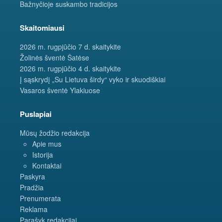
Bažnyčioje suskambo tradicijos
Skaitomiausi
2026 m. rugpjūčio 7 d. skaitykite
Žolinės šventė Šatėse
2026 m. rugpjūčio 4 d. skaitykite
Į sąskrydį „Su Lietuva širdy“ vyko ir skuodiškiai
Vasaros šventė Ylakiuose
Puslapiai
Mūsų žodžio redakcija
Apie mus
Istorija
Kontaktai
Paskyra
Pradžia
Prenumerata
Reklama
Parašyk redakcijai