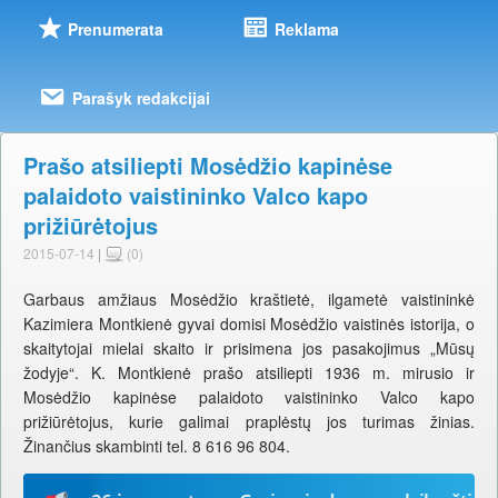
Prenumerata
Reklama
Parašyk redakcijai
Prašo atsiliepti Mosėdžio kapinėse
palaidoto vaistininko Valco kapo
prižiūrėtojus
2015-07-14
|
(0)
Garbaus amžiaus Mosėdžio kraštietė, ilgametė vaistininkė
Kazimiera Montkienė gyvai domisi Mosėdžio vaistinės istorija, o
skaitytojai mielai skaito ir prisimena jos pasakojimus „Mūsų
žodyje“. K. Montkienė prašo atsiliepti 1936 m. mirusio ir
Mosėdžio kapinėse palaidoto vaistininko Valco kapo
prižiūrėtojus, kurie galimai praplėstų jos turimas žinias.
Žinančius skambinti tel. 8 616 96 804.